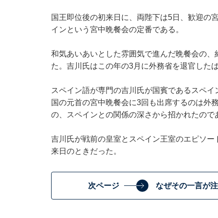
国王即位後の初来日に、両陛下は5日、歓迎の
インという宮中晩餐会の定番である。
和気あいあいとした雰囲気で進んだ晩餐会の、約
た。吉川氏はこの年の3月に外務省を退官した
スペイン語が専門の吉川氏が国賓であるスペイ
国の元首の宮中晩餐会に3回も出席するのは外
の、スペインとの関係の深さから招かれたので
吉川氏が戦前の皇室とスペイン王室のエピソー
来日のときだった。
次ページ
なぜその一言が注