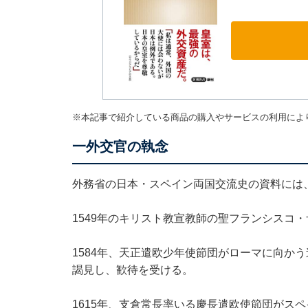
※本記事で紹介している商品の購入やサービスの利用によ
一外交官の執念
外務省の日本・スペイン両国交流史の資料には
1549年のキリスト教宣教師の聖フランシスコ
1584年、天正遣欧少年使節団がローマに向か
謁見し、歓待を受ける。
1615年、支倉常長率いる慶長遣欧使節団がス