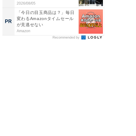
お...
2026/08/05
2026/08/0
「今日の目玉商品は？」毎日
「今日
変わるAmazonタイムセール
変わるA
PR
PR
が見逃せない
が見逃
Amazon
Amazon
Recommended by