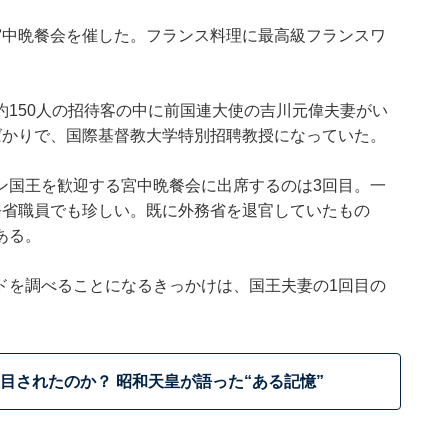
宮中晩餐会を催した。フランス料理に最高級フランスワ
150人の招待客の中に前国連大使の吉川元偉夫妻がい
ばかりで、国際基督教大学特別招聘教授になっていた。
ン国王を歓迎する宮中晩餐会に出席するのは3回目。一
務省職員でも珍しい。既に外務省を退官していたもの
ある。
ドを調べることになるきっかけは、国王夫妻の1回目の
目されたのか？ 昭和天皇が語った“ある記憶”