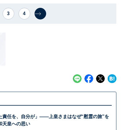
3
4
た責任を、自分が」——上皇さまはなぜ“慰霊の旅”を
和天皇への思い