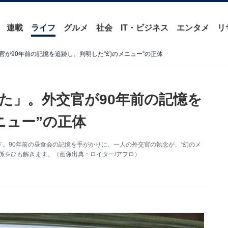
連載
ライフ
グルメ
社会
IT・ビジネス
エンタメ
リ
が90年前の記憶を追跡し、判明した“幻のメニュー”の正体
た」。外交官が90年前の記憶を
ニュー”の正体
。90年前の昼食会の記憶を手がかりに、一人の外交官の執念が、“幻のメ
係をひも解きます。（画像出典：ロイター/アフロ）