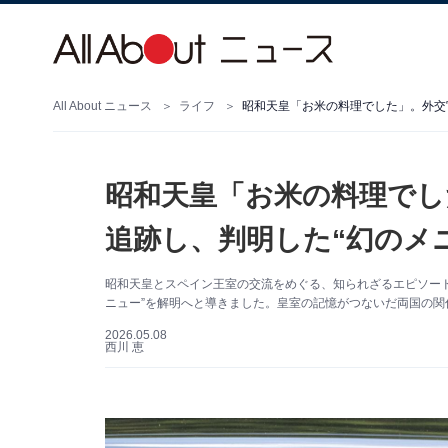
All About ニュース
ライフ
昭和天皇「お米の料理でした」。外交官
昭和天皇「お米の料理でし
追跡し、判明した“幻のメ
昭和天皇とスペイン王室の交流をめぐる、知られざるエピソード
ニュー”を解明へと導きました。皇室の記憶がつないだ両国の関
2026.05.08
西川 恵