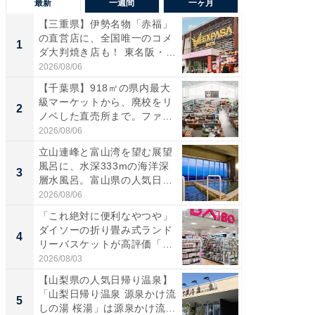
最新
一週間
一ヶ月
【三重県】伊勢名物「赤福」
【兵庫
の直営店に、全国唯一のコメ
ーメン
1
1
ダ大判焼き店も！ 東名阪・
再現した
伊...
道...
2026/08/06
2026/08/0
【千葉県】918㎡の県内最大
【三重
級マーケットから、廃校をリ
「鈴鹿天
2
2
ノベした直売所まで。ファ
は100
ー...
2026/08/06
2026/08/0
立山連峰と富山湾を望む展望
「ミニオ
風呂に、水深333mの海洋深
ッグ！ 
3
3
層水風呂。富山県の人気日
ど、夏限
帰...
2026/08/06
2026/08/0
「これ絶対に便利なやつや」
【埼玉
ダイソーの折り畳み式ランド
「行田天
4
4
リーバスケットが高評価「使
は和の
わ...
が...
2026/08/03
2026/08/0
【山梨県の人気日帰り温泉】
【石川
「山梨日帰り温泉 源泉かけ流
湯】「天
5
5
しの湯 桜湯」は源泉かけ流...
賀ゆめ