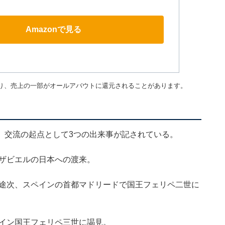
Amazonで見る
り、売上の一部がオールアバウトに還元されることがあります。
、交流の起点として3つの出来事が記されている。
・ザビエルの日本への渡来。
う途次、スペインの首都マドリードで国王フェリペ二世に
ペイン国王フェリペ三世に謁見。