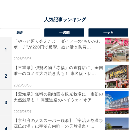
最新
一週間
一ヶ月
「やっと巡り会えたよ」ダイソーの“ちいかわ
ポーチ”が220円で反響。ぬい活＆防災...
1
2026/08/06
【三重県】伊勢名物「赤福」の直営店に、全国
唯一のコメダ大判焼き店も！ 東名阪・伊...
2
2026/08/06
【愛知県】無料の動物園＆観光牧場に、市初の
天然温泉も！ 高速道路のハイウェイオア...
3
2026/08/07
【京都府の人気スーパー銭湯】「宇治天然温泉
源氏の湯」は宇治市内唯一の天然温泉と...
4