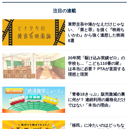
注目の連載
東野圭吾や湊かなえだけじゃな
い、「業と罪」を描く『映画ち
いかわ』から強く連想した映画
8選
20年間「駆け込み実績ゼロ」の
学校も…「こども110番の家」
は本当に必要？ PTAが直面する
理想と現実
「青春18きっぷ」販売激減の裏
に何が？ 連続利用の厳格化だけ
ではない「本当の理由」
「移民」に冷たいのはどっちな