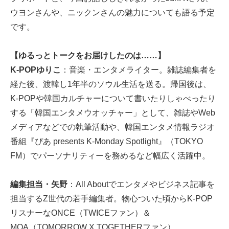
ウヨンさんや、ニックンさんの魅力についても語る予定
です。
【ゆるっとトークをお届けしたのは……】
K-POPゆりこ
：音楽・エンタメライター。雑誌編集者を
経た後、渡韓し1年半のソウル生活を送る。帰国後は、
K-POPや韓国カルチャーについて書いたりしゃべったり
する「韓国エンタメウオッチャー」として、雑誌やWeb
メディアなどでの執筆活動や、韓国エンタメ情報ラジオ
番組『ぴあ presents K-Monday Spotlight』（TOKYO
FM）でパーソナリティーを務めるなど幅広く活躍中。
編集担当・矢野
：All Aboutでエンタメやビジネス記事を
担当するZ世代の若手編集者。物心ついた頃からK-POP
リスナーなONCE（TWICEファン）＆
MOA（TOMORROW X TOGETHERファン）。