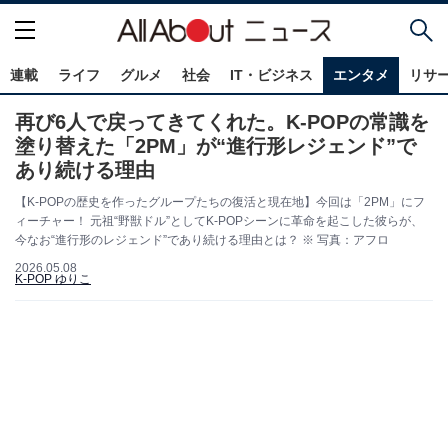
連載
ライフ
グルメ
社会
IT・ビジネス
エンタメ
リサ
再び6人で戻ってきてくれた。K-POPの常識を
塗り替えた「2PM」が“進行形レジェンド”で
あり続ける理由
【K-POPの歴史を作ったグループたちの復活と現在地】今回は「2PM」にフ
ィーチャー！ 元祖“野獣ドル”としてK-POPシーンに革命を起こした彼らが、
今なお“進行形のレジェンド”であり続ける理由とは？ ※ 写真：アフロ
2026.05.08
K-POP ゆりこ