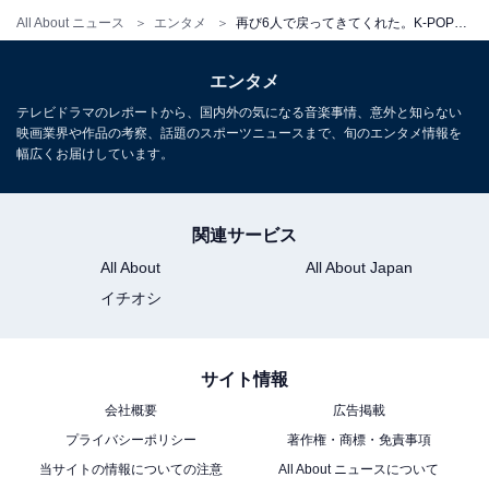
All About ニュース
エンタメ
再び6人で戻ってきてくれた。K-POPの常識を塗り替えた「2PM」が“進行形レジェンド”であり続ける理由
エンタメ
テレビドラマのレポートから、国内外の気になる音楽事情、意外と知らない
映画業界や作品の考察、話題のスポーツニュースまで、旬のエンタメ情報を
幅広くお届けしています。
関連サービス
All About
All About Japan
イチオシ
サイト情報
会社概要
広告掲載
プライバシーポリシー
著作権・商標・免責事項
当サイトの情報についての注意
All About ニュースについて