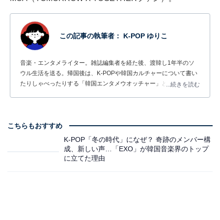
この記事の執筆者：
K-POP ゆりこ
音楽・エンタメライター。雑誌編集者を経た後、渡韓し1年半のソ
ウル生活を送る。帰国後は、K-POPや韓国カルチャーについて書い
たりしゃべったりする「韓国エンタメウオッチャー」として、雑誌
...続きを読む
やWebメディアなどでの執筆活動や、韓国エンタメ情報ラジオ番組
『ぴあ presents K-Monday Spotlight』（TOKYO FM）でパーソナリ
ティーを務めるなど幅広く活躍中。
こちらもおすすめ
K-POP「冬の時代」になぜ？ 奇跡のメンバー構
成、新しい声…「EXO」が韓国音楽界のトップ
に立てた理由