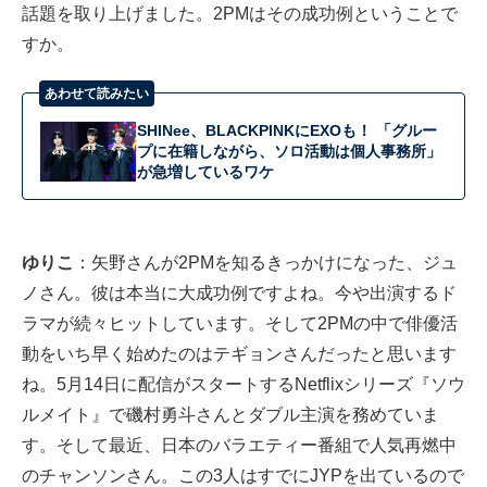
話題を取り上げました。2PMはその成功例ということで
すか。
あわせて読みたい
SHINee、BLACKPINKにEXOも！ 「グルー
プに在籍しながら、ソロ活動は個人事務所」
が急増しているワケ
ゆりこ
：矢野さんが2PMを知るきっかけになった、ジュ
ノさん。彼は本当に大成功例ですよね。今や出演するド
ラマが続々ヒットしています。そして2PMの中で俳優活
動をいち早く始めたのはテギョンさんだったと思います
ね。5月14日に配信がスタートするNetflixシリーズ『ソウ
ルメイト』で磯村勇斗さんとダブル主演を務めていま
す。そして最近、日本のバラエティー番組で人気再燃中
のチャンソンさん。この3人はすでにJYPを出ているので