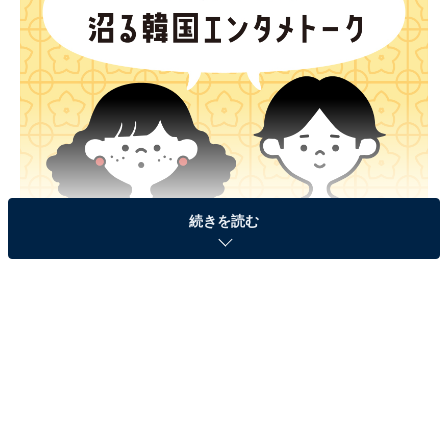
続きを読む
K-POPゆりことZ世代編集者がゆるっとトーク
＃55からスタートした【
K-POPの歴史を作ったグループ
たちの復活と現在地
】シリーズ、＃59は日本デビュー15
周年を迎え、2026年5月9日・10日に完全体での東京ドー
ムライブを行う「
2PM
」をピックアップ！
元祖“野獣ドル”としてK-POPシーンに革命を起こした彼