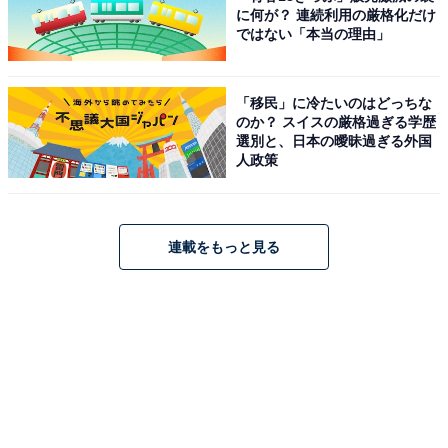
に何が？ 連続利用の厳格化だけ
ではない「本当の理由」
矢野
：以前取り上げたEXOのデビューが2012年なので、
その前ってことですね。
「移民」に冷たいのはどっちな
のか？ スイスの厳格過ぎる学歴
あわせて読みたい
選別と、日本の曖昧過ぎる外国
人政策
音楽アワードを無双し、社会現象まで巻き起
こした！ “最強無敵”なK-POPグループ
「EXO」の驚くべき軌跡
連載をもっと見る
ゆりこ
：鋭いですね。異論もあると思いますが、ボーイ
ズK-POP史上のキングたちを時系列で並べると、東方神
起→BIGBANG→2PM→EXO→BTS（イマココ）だと思
います。もちろんその前はH.O.T.がいましたし、ここに
名前が出ていないグループの中にも、絶大な人気を誇る
存在もあります。でも「玉座に座った」と言えるのは、