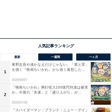
みて初めて「えっ、アイドル出身なの？」とびっくり。
2PMというグループ名は聞いたことがあったのですが、
実はちゃんと通っていないのです。子どもの頃、母の影
響で東方神起、BIGBANG、少女時代はよく聞いていた
のですが……。
【2PMとは】
最新
一週間
一ヶ月
東野圭吾や湊かなえだけじゃない、「業と罪」
を描く『映画ちいかわ』から強く連想した...
1
2026/08/07
『映画ちいかわ』興行収入100億円到達は確実
か。今後の「失速」と「盛り上がり」が...
2
2026/07/28
『スパイダーマン：ブランド・ニュー・デイ』