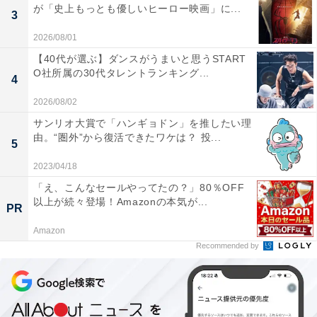
が「史上もっとも優しいヒーロー映画」に...
3
2026/08/01
2PM。左からウヨン、Jun. K、ジュノ、チャンソン、ニックン、テギ
【40代が選ぶ】ダンスがうまいと思うSTART
ョン ※ 写真：アフロ（2015 SBS Awards Festival時撮影）
O社所属の30代タレントランキング...
4
・メンバーはJun. K、ニックン、テギョン、ウヨ
2026/08/02
ン、ジュノ、チャンソンの6人組
サンリオ大賞で「ハンギョドン」を推したい理
・2008年にJYPエンターテインメント（以下、
由。“圏外”から復活できたワケは？ 投...
5
JYP）から韓国デビュー。J.Y. Parkが育成・プロデ
ュースを手掛けたボーイズグループとして注目を集
2023/04/18
め、2011年には日本デビューを果たす
「え、こんなセールやってたの？」80％OFF
以上が続々登場！Amazonの本気が...
・鍛え上げられた肉体美とワイルドなパフォーマン
PR
スで「野獣アイドル（略して野獣ドル）」という新
Amazon
ジャンルを確立
Recommended by
・2020年には、5年前の楽曲『My House』のパフ
ォーマンス動画がYouTube上で話題となる「逆走現
象」を巻き起こし、再び注目を集めた