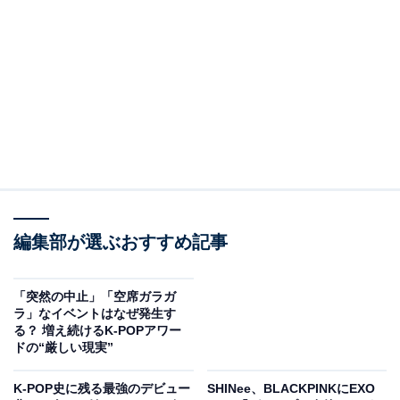
らが、今なお“進行形のレジェンド”であり続ける理由と
は？ 大人の品格ある色気、才能と個性際立つメンバー、
アイドルの「新しいキャリアの歩み方」を切り開いた先
駆者としての功績について解説します。
この演技のうまい俳優さん……2PMの人なんです
ね!?
編集部が選ぶおすすめ記事
「突然の中止」「空席ガラガ
ラ」なイベントはなぜ発生す
る？ 増え続けるK-POPアワー
ドの“厳しい現実”
K-POP史に残る最強のデビュー
SHINee、BLACKPINKにEXO