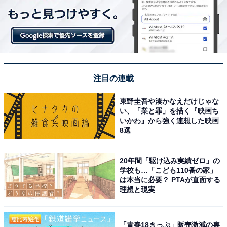
・日本デビュー15周年を迎える2026年5月に10年ぶ
りとなる東京ドーム公演を開催
ゆりこ
：確かに、その3グループと同じ「K-POP第2世
代」に括られがちですが、実際は少し後輩です。活動が
注目の連載
活発だった時期も、やや後ろにずれているので「2.5世
代」というイメージでしょうか。圧倒的な人気を誇って
東野圭吾や湊かなえだけじゃな
い、「業と罪」を描く『映画ち
いた東方神起に脱退問題が勃発、BIGBANGもソロ活動
いかわ』から強く連想した映画
に専念し始めた後に“王座に座ったグループ”だったんで
8選
すよね。2009年にリリースした『Again & Again』
『Heartbeat』が大ヒット、その年のMAMA（Mnet Asian
20年間「駆け込み実績ゼロ」の
Music Awards）で実質の最高賞「Artist of the Year」と
学校も…「こども110番の家」
は本当に必要？ PTAが直面する
「Best Male Group（男性グループ賞）」を獲得したあた
理想と現実
りからの勢いがすごかった。2010年の『Without U』
『I'll Be Back』、2011年の『Hands Up』あたりは、本
「青春18きっぷ」販売激減の裏
当に飛ぶ鳥を落とす勢いで無敵でしたよ。