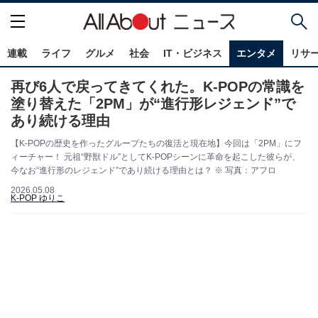
連載
ライフ
グルメ
社会
IT・ビジネス
エンタメ
リサ
再び6人で戻ってきてくれた。K-POPの常識を
塗り替えた「2PM」が“進行形レジェンド”で
あり続ける理由
【K-POPの歴史を作ったグループたちの復活と現在地】今回は「2PM」にフ
ィーチャー！ 元祖“野獣ドル”としてK-POPシーンに革命を起こした彼らが、
今なお“進行形のレジェンド”であり続ける理由とは？ ※ 写真：アフロ
2026.05.08
K-POP ゆりこ