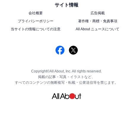
サイト情報
こちらもおすすめ
会社概要
広告掲載
K-POP「冬の時代」になぜ？ 奇跡のメンバー構
プライバシーポリシー
著作権・商標・免責事項
成、新しい声…「EXO」が韓国音楽界のトップ
当サイトの情報についての注意
All About ニュースについて
に立てた理由
Copyright©All About, Inc. All rights reserved.
掲載の記事・写真・イラストなど、
すべてのコンテンツの無断複写・転載・公衆送信等を禁じます。
1
2
3