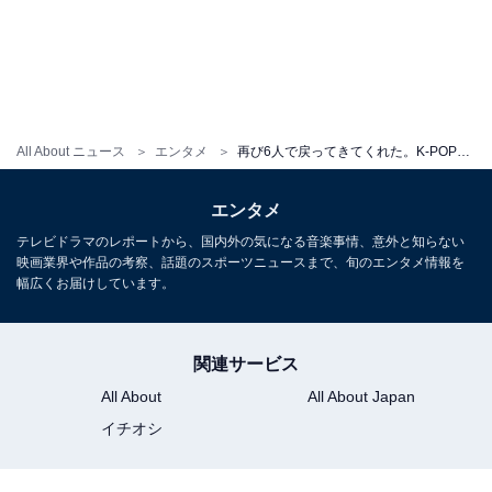
このあたりだと考えます。
日本で揺らぐ「K-POPブームの
次ページ
火」を絶やさず燃やし続けた2PM
All About ニュース
エンタメ
再び6人で戻ってきてくれた。K-POPの常識を塗り替えた「2PM」が“進行形レジェンド”であり続ける理由
エンタメ
テレビドラマのレポートから、国内外の気になる音楽事情、意外と知らない
映画業界や作品の考察、話題のスポーツニュースまで、旬のエンタメ情報を
幅広くお届けしています。
関連サービス
All About
All About Japan
イチオシ