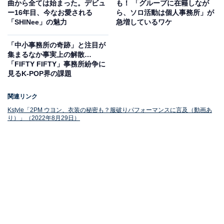
曲から全ては始まった。デビュ
も！ 「グループに在籍しなが
編集担当・矢野（以下、矢野）
：今回のテーマは2PMで
ー16年目、今なお愛される
ら、ソロ活動は個人事務所」が
す。今年の正月休みに、ジュノさん主演のドラマ『テプ
「SHINee」の魅力
急増しているワケ
ン商事』（Netflix）にハマって見ていたので、いつかお
「中小事務所の奇跡」と注目が
話ししたいと思っていました。
集まるなか事実上の解散…
「FIFTY FIFTY」事務所紛争に
見るK-POP界の課題
K-POPゆりこ（以下、ゆりこ）
：ついに来ました、2PM
を語るベストタイミング。なんと10年ぶりの東京ドーム
関連リンク
公演が2026年5月9日、10日に開催されます。私もチケッ
Kstyle「2PM ウヨン、衣装の秘密も？服破りパフォーマンスに言及（動画あ
トを買って楽しみにしているのですが、改めて2PMとい
り）」（2022年8月29日）
うグループの魅力についてお伝えできたらと思います。
矢野さん、最初はジュノさんが2PMのメンバーって知ら
なかったんですよね？
矢野
：お恥ずかしながら「この演技のうまい俳優さん、
誰なんだろう？」って思いながら『テプン商事』を見て
いました。全話見終わって、ジュノさんのことを調べて