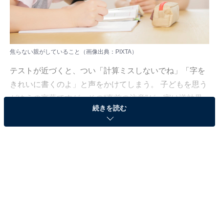
焦らない親がしていること（画像出典：PIXTA）
テストが近づくと、つい「計算ミスしないでね」「字を
きれいに書くのよ」と声をかけてしまう。 子どもを思う
がゆえの言葉ですが、その“直前の注意”が、実は逆効果
続きを読む
になっているかもしれません。
3人の娘を桜蔭をはじめとする難関校合格へ導いた井上
晴美さんは、「テスト前こそ、親は注意を封印すること
が大切」だと語ります。
さらに、テストを終えて答案を持ち帰ってきたあとの対
応次第で、子どもの学力の伸び方は大きく変わるといい