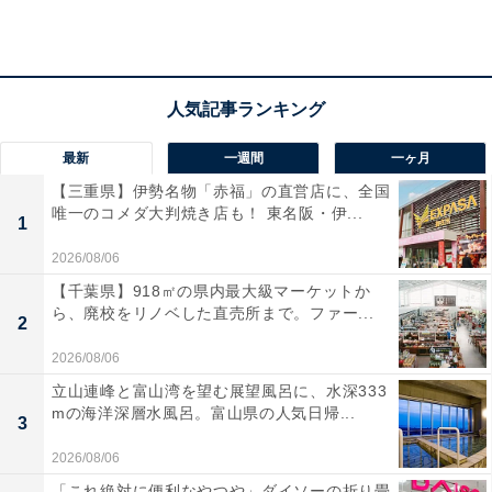
最新
一週間
一ヶ月
【三重県】伊勢名物「赤福」の直営店に、全国
唯一のコメダ大判焼き店も！ 東名阪・伊...
1
2026/08/06
【千葉県】918㎡の県内最大級マーケットか
ら、廃校をリノベした直売所まで。ファー...
2
2026/08/06
「計算ミスしないでね」がミスを招く？
立山連峰と富山湾を望む展望風呂に、水深333
mの海洋深層水風呂。富山県の人気日帰...
特に気をつけたほうがいいのは、親によるテスト直前の
3
注意です。
2026/08/06
「これ絶対に便利なやつや」ダイソーの折り畳