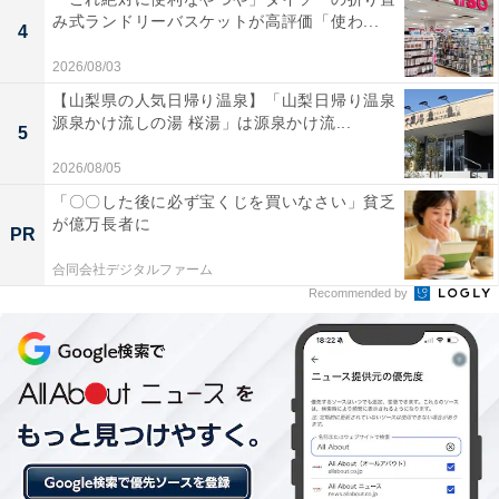
み式ランドリーバスケットが高評価「使わ...
子どもの弱点を知っているからこそ、「計算ミスしない
4
ようにね」「答えはきれいな字で書くのよ」といった注
2026/08/03
意を直前になって伝えてしまう。
【山梨県の人気日帰り温泉】「山梨日帰り温泉
源泉かけ流しの湯 桜湯」は源泉かけ流...
5
すると素直な子どもほど、親から受けた直前の注意を忠
2026/08/05
実に守ろうとします。その結果、「計算ミスをしない」
「〇〇した後に必ず宝くじを買いなさい」貧乏
「きれいな字で」と、その点ばかりに気を取られ、思考
が億万長者に
PR
力やひらめきが発揮できなくなってしまうのです。
合同会社デジタルファーム
Recommended by
「本番で力を出し切れるように」という願いから、親が
最後のアドバイスをしたくなる気持ちはもっともなも
の。ですが、そうした注意が子どもの足を引っ張ってし
まうこともあるのです。
テストの本番では、ただでさえ緊張して普段の実力を出
しにくくなります。それなのに、本番直前で親に注意さ