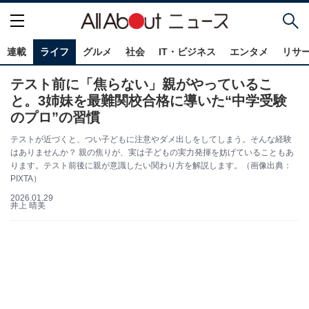
連載
ライフ
グルメ
社会
IT・ビジネス
エンタメ
リサ
テスト前に「焦らない」親がやっているこ
と。3姉妹を最難関校合格に導いた“中学受験
のプロ”の習慣
テストが近づくと、つい子どもに注意やダメ出しをしてしまう。そんな経験
はありませんか？ 親の焦りが、実は子どもの実力発揮を妨げていることもあ
ります。テスト前後に親が意識したい関わり方を解説します。（画像出典：
PIXTA）
2026.01.29
井上 晴美