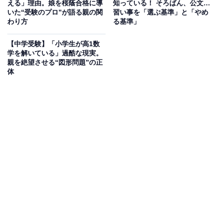
える」理由。娘を桜蔭合格に導
知っている！ そろばん、公文…
子どもより親のほうが「少しでもいい点を取ってほし
いた“受験のプロ”が語る親の関
習い事を「選ぶ基準」と「やめ
わり方
る基準」
い！」と気合いを入れすぎて、「あれができてない」
「ここも不安」と焦りが募っていく。その結果、つい感
【中学受験】「小学生が高1数
情的になって子どもとぶつかってしまうのです。
学を解いている」過酷な現実。
親を絶望させる“図形問題”の正
体
こうした親の言動は、子どもを思うがゆえについとって
しまうものですよね。
けれどもそのとき、子どもはどんな気持ちでしょうか？
「怒られてばかり」「自分はダメなんだ」と悲しくなっ
たり、親の期待に応えられないもどかしさで胸がいっぱ
いになったりしているかもしれません。そんな心の状態
では、テスト前のラストスパートが充実したものにはな
らないでしょう。