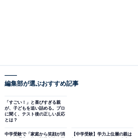
ます。
テストを「いやなもの」にせず、次につなげていくため
に、親はどのように関わればいいのか。井上さんの著書
『中学受験で子どもを壊さない！合格へ導く「5つの約
束」』
（ディスカヴァー・トゥエンティワン）から、テスト前
後に親が意識したい習慣を抜粋してご紹介します。
※本記事で紹介している商品の購入やサービスの利用により、売上の一部が
オールアバウトに還元されることがあります。
編集部が選ぶおすすめ記事
テスト前こそ注意は封印、「いつもどおり」で実
力を出す
「すごい！」と喜びすぎる親
が、子どもを追い詰める。プロ
に聞く、テスト後の正しい反応
テストが近くなると、親子げんかが増えるというご家庭
とは？
の話をよく聞きます。
中学受験で「家庭から笑顔が消
【中学受験】学力上位層の親は