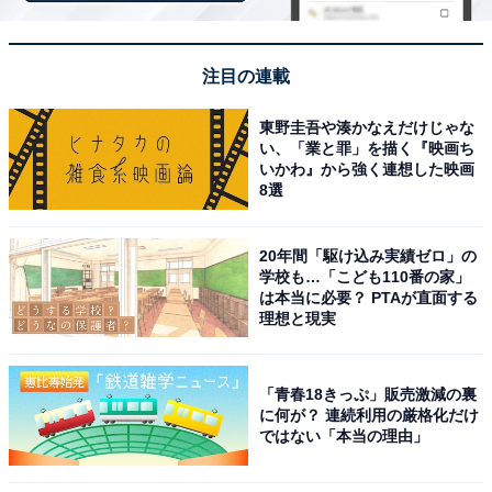
れると緊張感はさらに高まります。
注目の連載
だからこそテストには、できる限りいつもどおりのスタ
イルで臨めるようにしてあげましょう。
東野圭吾や湊かなえだけじゃな
い、「業と罪」を描く『映画ち
いかわ』から強く連想した映画
親は、これまでの子どものがんばりを信じて注意をせず
8選
に送り出す。そのほうが子どもは、自分の力を発揮しや
すくなるのです。
20年間「駆け込み実績ゼロ」の
学校も…「こども110番の家」
ポイント
は本当に必要？ PTAが直面する
理想と現実
・テスト前は、親が焦ることで子どもに余計なプレッシ
ャーをかけてしまうことも
「青春18きっぷ」販売激減の裏
・テスト直前の注意は逆効果。注意に気を取られて本来
に何が？ 連続利用の厳格化だけ
の実力を出せなくなる
ではない「本当の理由」
・テスト本番に「いつもどおり」で臨めるよう、子ども
を信じることが大切