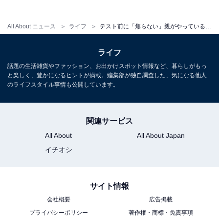
こちらもおすすめ
All About ニュース
ライフ
テスト前に「焦らない」親がやっていること。3姉妹を最難関校合格に導いた“中学受験のプロ”の習慣
“偏差値60の壁”を越えられない理由は家庭にあ
った？ 娘を桜蔭に導いた母が見た「学力以前の
問題」
ライフ
話題の生活雑貨やファッション、お出かけスポット情報など、暮らしがもっ
と楽しく、豊かになるヒントが満載。編集部が独自調査した、気になる他人
のライフスタイル事情も公開しています。
関連サービス
All About
All About Japan
1
2
イチオシ
サイト情報
会社概要
広告掲載
プライバシーポリシー
著作権・商標・免責事項