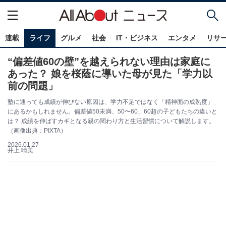
連載
ライフ
グルメ
社会
IT・ビジネス
エンタメ
リサ
“偏差値60の壁”を越えられない理由は家庭に
あった？ 娘を桜蔭に導いた母が見た「学力以
前の問題」
塾に通っても成績が伸びない原因は、学力不足ではなく「精神面の成熟度」
にあるかもしれません。偏差値50未満、50〜60、60超の子どもたちの違いと
は？ 成績を伸ばすカギとなる親の関わり方と生活習慣について解説します。
（画像出典：PIXTA）
2026.01.27
井上 晴美