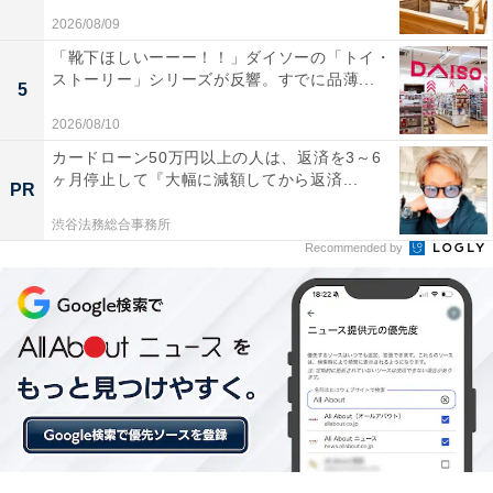
2026/08/09
感情のままに行動しやすく、「大人にばれないように手
「靴下ほしいーーー！！」ダイソーの「トイ・
ストーリー」シリーズが反響。すでに品薄...
を抜く」という一面を見せることも。やるべきことより
5
も、自分の気分や快適さを優先する傾向があるのです。
2026/08/10
カードローン50万円以上の人は、返済を3～6
ヶ月停止して『大幅に減額してから返済...
PR
渋谷法務総合事務所
Recommended by