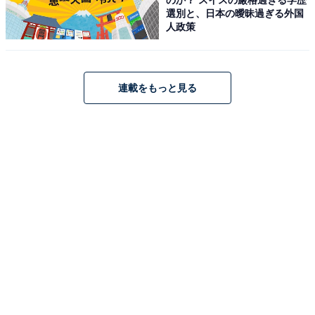
選別と、日本の曖昧過ぎる外国
なかでも上位層の子どもは、「どうすれば楽しく、効率
人政策
よく勉強できるか」を考えることができます。精神面が
成熟しているからこそ、自分のやる気を上手にコントロ
ールすることができるわけです。
連載をもっと見る
では、どうすれば子どもの精神面を成長させることがで
きるのでしょうか？
最も効果的なのは、親がナビゲーターになること。親が
先回りして何でも決めるのではなく、あくまでもナビゲ
ーターとして考える方向を示したり、ヒントを出したり
しながら導いていく。子ども自身の思考力や判断力を育
てる関わり方をすることで、心の成長につなげていくの
です。
子どもにはもともと「学ぶ力」があります。ただし、そ