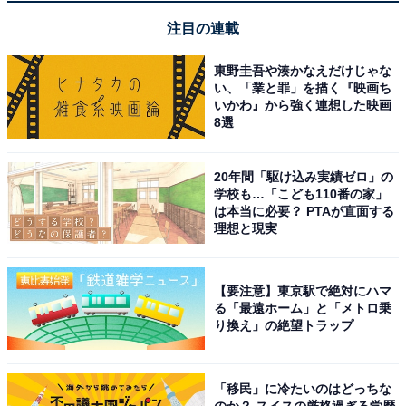
偏差値50・60の壁をつくる「決定的な差」
注目の連載
それでは、偏差値60を超える子どもはどうでしょうか？
東野圭吾や湊かなえだけじゃな
い、「業と罪」を描く『映画ち
いかわ』から強く連想した映画
この層の子どもは、宿題をきちんとやるだけでなく、自
8選
分なりのプラスアルファの努力をすることができます。
20年間「駆け込み実績ゼロ」の
学校も…「こども110番の家」
「先生に言われたから」ではなく、「自分に必要だか
は本当に必要？ PTAが直面する
ら」と判断して行動できる。勉強の目的を理解し、「何
理想と現実
のためにやっているのか」を考えながら取り組むことが
できるのです。
【要注意】東京駅で絶対にハマ
る「最遠ホーム」と「メトロ乗
だからこそ、わからない問題があれば、誰かに言われな
り換え」の絶望トラップ
くても自分で調べて解決しようとします。そのおかげで
学力はどんどん伸びていきます。
「移民」に冷たいのはどっちな
のか？ スイスの厳格過ぎる学歴