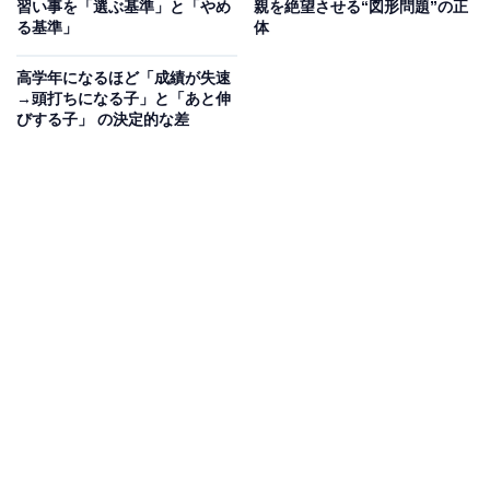
習い事を「選ぶ基準」と「やめ
親を絶望させる“図形問題”の正
それは、子どもの偏差値と精神面の成熟度は、おおよそ
る基準」
体
比例しているということ。
高学年になるほど「成績が失速
→頭打ちになる子」と「あと伸
もちろん偏差値は、子どもの学力を測るうえでの絶対的
びする子」 の決定的な差
な指標ではありません。塾などによっても基準が違うた
め、ある塾では偏差値50の子どもが、別の塾では70にな
ることもあります。
そうした前提を踏まえたうえで、ここではあくまでも目
安として偏差値と精神面の関係を見ていきましょう。
まず、偏差値50〜60あたりの子どもたち。この層の子ど
もは、与えられた宿題をきちんとこなすことができま
す。先生や親をはじめとする大人の言葉を、素直に聞き
入れて行動する力があるのです。