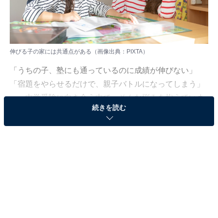
伸びる子の家には共通点がある（画像出典：PIXTA）
「うちの子、塾にも通っているのに成績が伸びない」
「宿題をやらせるだけで、親子バトルになってしまう」
……中学受験に向き合う中で、そんな悩みを抱えていま
続きを読む
せんか？
数多くの親子を見てきた中で、3人の娘を桜蔭をはじめ
とする難関校合格へ導いた井上晴美さんが気づいたの
は、「偏差値の違いは学力だけでは説明できない」とい
う事実でした。
偏差値50未満、50〜60、60超の子どもたちには、それぞ