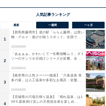
たとえ先生がチェックをしなくても、親がほめたり叱っ
たりしなくても、やると決めたことを最後までやり遂げ
る意識があります。こうした子どもはそのおかげで、偏
差値50〜60をキープする傾向があります。
最新
一週間
一ヶ月
【群馬県藤岡市】道の駅「ららん藤岡」は買い
物・グルメ・遊びが揃うスポット。全国で...
ただし、その勉強は「自分の意志でやりたいからやって
1
いる」とは限りません。「やりたくはないけれど、言わ
2026/08/09
れたから仕方なくやっている」という受け身の姿勢であ
「あぁぁぁ。かわいくて一生断捨離ムリ」ダイ
ることも多いようです。
ソーのサンリオ日焼けシリーズが反響。全...
2
2026/08/10
次に、偏差値50未満の子どもたちを見てみましょう。
【岐阜県の人気スーパー銭湯】「六条温泉 喜
多の湯」は人工温泉や多彩なお風呂・岩盤...
3
この層の子どもは、まだまだ幼さが目立ちます。宿題の
2026/08/09
ように「やるべきこと」があっても、毎日欠かさずに取
り組むのは難しいようです。宿題の中でわからないとこ
【宮城県の穴場日帰り温泉】「晴れ温泉」は1
00％源泉掛け流しの天然混合泉を楽しめ...
ろがあると、途中で投げ出してしまうこともあります。
4