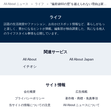
All About ニュース
ライフ
“偏差値60の壁”を越えられない理由は家庭にあった？ 娘を桜蔭に導いた母が見た「学力以前の問題」
の力の強さだけが偏差値に比例しているわけではありま
せん。偏差値は、「学ぶ力×精神面の成熟度」というか
ライフ
け算の結果としてあらわれてきます。
話題の生活雑貨やファッション、お出かけスポット情報など、暮らしがもっ
と楽しく、豊かになるヒントが満載。編集部が独自調査した、気になる他人
これはつまり、親の関わり方によって精神面が育てば、
のライフスタイル事情も公開しています。
その結果として偏差値も上げていけるということなので
す。
関連サービス
All About
All About Japan
ポイント
イチオシ
・偏差値の高さは、精神面の成熟度と深く関わっている
・親は子どものナビゲーターとなり、考えるきっかけを
渡していけば心の成長につながる
サイト情報
会社概要
広告掲載
プライバシーポリシー
著作権・商標・免責事項
偏差値を上げるために、親が今日
次ページ
当サイトの情報についての注意
All About ニュースについて
から「絶対にやめるべきこと」