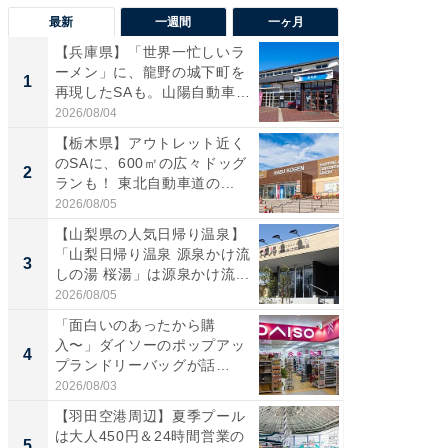
最新
一週間
一ヶ月
【兵庫県】「世界一忙しいラ
「気に
ーメン」に、龍野の城下町を
る〜」3
1
1
再現したSAも。山陽自動車
バー」
道...
好...
2026/08/04
2026/07/3
【栃木県】アウトレット近く
【三重
のSAに、600㎡の広々ドッグ
「鈴鹿天
2
2
ランも！ 東北自動車道の...
は100
2026/08/05
2026/08/0
【山梨県の人気日帰り温泉】
「ミニオ
「山梨日帰り温泉 源泉かけ流
ッグ！ 
3
3
しの湯 桜湯」は源泉かけ流...
ど、夏限
2026/08/05
2026/08/0
「面白いのあったから購
【埼玉
入〜」ダイソーのポップアッ
「行田天
4
4
プランドリーバッグが話
は和の
題。“さま...
が...
2026/08/03
2026/08/0
【羽田空港周辺】夏季プール
【石川
は大人450円＆24時間営業の
湯】「天
5
5