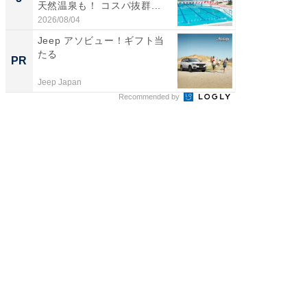
天然温泉も！ コスパ抜群...
賀ゆめ
お...
2026/08/04
2026/08/0
Jeep アソビュー！ギフト当
【大人
たる
で快適
PR
PR
Jeep Japan
アイリス
Recommended by