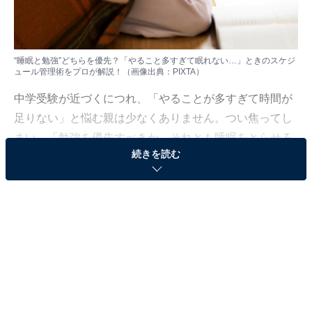
“睡眠と勉強”どちらを優先？「やること多すぎて眠れない…」ときのスケジ
ュール管理術をプロが解説！（画像出典：PIXTA）
中学受験が近づくにつれ、「やることが多すぎて時間が
足りない」と悩む親は少なくありません。つい焦ってし
まい、「勉強を優先すべきか、それとも睡眠をとらせる
続きを読む
べきか」と迷う夜もあるのではないでしょうか。
とくに受験直前期は、
限られた時間で“何をどこまでやら
せるか”の判断が問われる時期
。
今回は「睡眠時間を削ってでも勉強させるべき？」とい
うリアルな悩みに対して、受験指導歴25年の西村創先生
が、
小学生のスケジュール管理や勉強の優先順位の考え