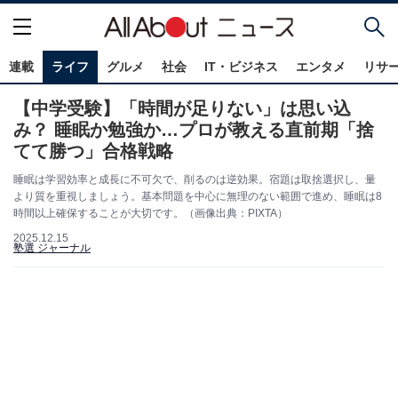
連載
ライフ
グルメ
社会
IT・ビジネス
エンタメ
リサ
【中学受験】「時間が足りない」は思い込
み？ 睡眠か勉強か…プロが教える直前期「捨
てて勝つ」合格戦略
睡眠は学習効率と成長に不可欠で、削るのは逆効果。宿題は取捨選択し、量
より質を重視しましょう。基本問題を中心に無理のない範囲で進め、睡眠は8
時間以上確保することが大切です。（画像出典：PIXTA）
2025.12.15
塾選 ジャーナル