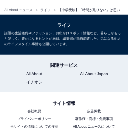
All About ニュース
ライフ
【中学受験】「時間が足りない」は思い込み？ 睡眠か勉強か…プロが教える直前期「捨てて勝つ」合格戦略
ライフ
話題の生活雑貨やファッション、お出かけスポット情報など、暮らしがもっ
と楽しく、豊かになるヒントが満載。編集部が独自調査した、気になる他人
のライフスタイル事情も公開しています。
こちらもおすすめ
中学受験は親の「向き／不向き」が顕著に出
る。「向いていない」親の5つの特徴
関連サービス
All About
All About Japan
イチオシ
サイト情報
会社概要
広告掲載
1
2
3
4
プライバシーポリシー
著作権・商標・免責事項
当サイトの情報についての注意
All About ニュースについて