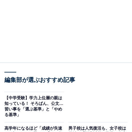
方
をアドバイスします。
「睡眠時間を削ってでも勉強」は逆効果？
「塾選」のアンケートに寄せられた、保護者からのリア
ルな相談にお答えします。
編集部が選ぶおすすめ記事
【中学受験】学力上位層の親は
知っている！ そろばん、公文…
習い事を「選ぶ基準」と「やめ
る基準」
高学年になるほど「成績が失速
男子校は人気復活も、女子校は