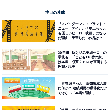
注目の連載
『スパイダーマン：ブランド・
ニュー・デイ』が「史上もっと
も優しいヒーロー映画」になっ
た理由。予習したい作品は？
寝る時間を決めて、しっかり睡眠を確保しよう
20年間「駆け込み実績ゼロ」の
寝る時間を決めて、その時間がきたら、たとえスケジュ
学校も…「こども110番の家」
は本当に必要？ PTAが直面する
ールを立てた勉強が終わっていなくても、打ち切りにし
理想と現実
て寝させましょう。多少、睡眠時間を削っても大丈夫だ
と安易に考えがちですが、睡眠不足は思っている以上に
支障をきたします。
「青春18きっぷ」販売激減の裏
に何が？ 連続利用の厳格化だけ
ではない「本当の理由」
とくに、10～15歳の発育期の子どもの睡眠時間をないが
しろにすると、脳が育たなくなることが臨床医学でも実
「移民」に冷たいのはどっちな