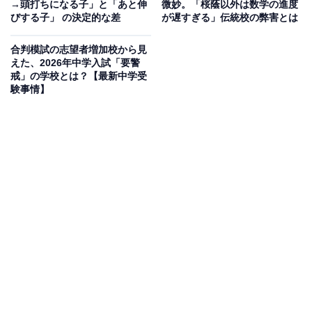
→頭打ちになる子」と「あと伸
微妙。「桜蔭以外は数学の進度
びする子」 の決定的な差
が遅すぎる」伝統校の弊害とは
合判模試の志望者増加校から見
えた、2026年中学入試「要警
戒」の学校とは？【最新中学受
験事情】
【CASE】
小学6年生・女子
性格：のんびりしている・負けず嫌い
【今回のお悩み】
ペンネーム：まこさん（小学6年生 保護者）
睡眠時間を確保するうえでの、勉強のスケジュール管理
が悩みです。のんびりしていたら時間がなくなるし、何
を優先づけて勉強させたらいいのか悩むことが多々あり
ます。特に受験直前なのに、できていないことが目につ