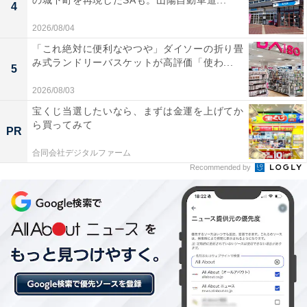
の城下町を再現したSAも。山陽自動車道...
4
ほど、睡眠が大事だとわかっていても睡眠時間を削っ
2026/08/04
て、塾の宿題などを終わらせようとする人も多いのでは
「これ絶対に便利なやつや」ダイソーの折り畳
ないでしょうか。しかし、夜遅くまで勉強していると集
み式ランドリーバスケットが高評価「使わ...
5
中力が下がり、理解力も落ちます。
2026/08/03
宝くじ当選したいなら、まずは金運を上げてか
子どもの勉強につきあうことで保護者の睡眠時間も減
ら買ってみて
PR
り、親子ともに睡眠不足になると、些細なことで口論に
なりがちです。そうすると神経がささくれ立って、関係
合同会社デジタルファーム
Recommended by
が悪化するなんてこともあるかもしれません。