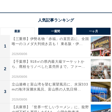
いて焦ってしまっています。どうしたらいいですか？
最新
一週間
一ヶ月
【三重県】伊勢名物「赤福」の直営店に、全国
唯一のコメダ大判焼き店も！ 東名阪・伊...
1
2026/08/06
【千葉県】918㎡の県内最大級マーケットか
ら、廃校をリノベした直売所まで。ファー...
2
2026/08/06
立山連峰と富山湾を望む展望風呂に、水深333
mの海洋深層水風呂。富山県の人気日帰...
3
睡眠8時間は必須。勉強内容を取捨選択して
2026/08/06
【兵庫県】「世界一忙しいラーメン」に、龍野
学年が上がれば上がるほど、入試本番が近づけば近づく