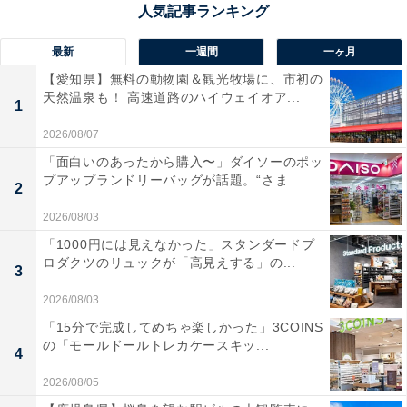
最新
一週間
一ヶ月
【愛知県】無料の動物園＆観光牧場に、市初の
天然温泉も！ 高速道路のハイウェイオア...
1
2026/08/07
「面白いのあったから購入〜」ダイソーのポッ
プアップランドリーバッグが話題。“さま...
2
2026/08/03
「1000円には見えなかった」スタンダードプ
ロダクツのリュックが「高見えする」の...
3
2026/08/03
「15分で完成してめちゃ楽しかった」3COINS
の「モールドールトレカケースキッ...
4
2026/08/05