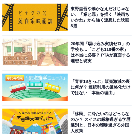
東野圭吾や湊かなえだけじゃな
い、「業と罪」を描く『映画ち
いかわ』から強く連想した映画
8選
20年間「駆け込み実績ゼロ」の
学校も…「こども110番の家」
は本当に必要？ PTAが直面する
理想と現実
「青春18きっぷ」販売激減の裏
に何が？ 連続利用の厳格化だけ
ではない「本当の理由」
「移民」に冷たいのはどっちな
のか？ スイスの厳格過ぎる学歴
選別と、日本の曖昧過ぎる外国
人政策