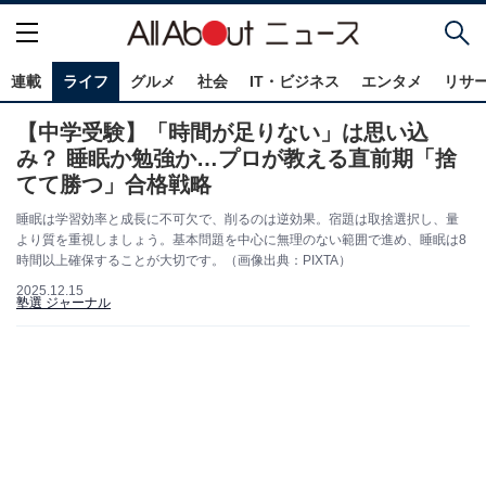
連載
ライフ
グルメ
社会
IT・ビジネス
エンタメ
リサ
【中学受験】「時間が足りない」は思い込
み？ 睡眠か勉強か…プロが教える直前期「捨
てて勝つ」合格戦略
睡眠は学習効率と成長に不可欠で、削るのは逆効果。宿題は取捨選択し、量
より質を重視しましょう。基本問題を中心に無理のない範囲で進め、睡眠は8
時間以上確保することが大切です。（画像出典：PIXTA）
2025.12.15
塾選 ジャーナル