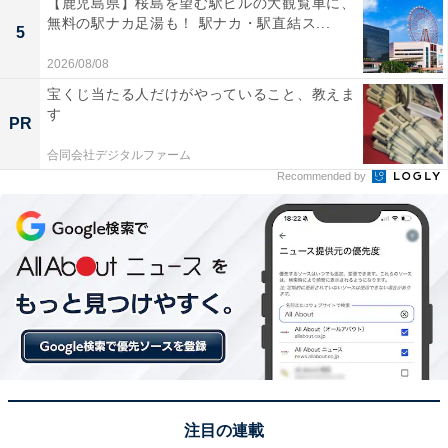
【鹿児島県】桜島を望む駅ビルの大観覧車に、
無料の駅ナカ足湯も！ 駅ナカ・駅直結ス...
5
2026/08/08
宝くじ当たる人だけがやっていること、教えま
す
PR
合同会社デジタルファーム
Recommended by
注目の連載