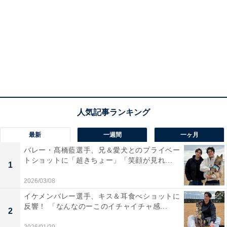
最新
一週間
一ヶ月
バレー・髙橋藍選手、兄＆愛犬とのプライベー
トショットに「超きちょー」「笑顔が見れ...
1
2026/03/08
イケメンバレー選手、キス＆耳食べショットに
反響！ 「なんなのーこのイチャイチャ感...
2