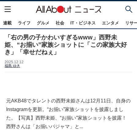
連載
ライフ
グルメ
社会
IT・ビジネス
エンタメ
リサ
「右の男の子かわいすぎるwww」西野未
姫、“お揃い”家族ショットに「この家族大好
き」「幸せだねぇ」
2025.12.12
福島 ゆき
元AKB48でタレントの西野未姫さんは12月11日、自身の
Instagramを更新。“お揃い”家族ショットを披露しまし
た。【写真】西野未姫、“お揃い”家族ショットを披露！
西野さんは「お揃いパジャマ」と...