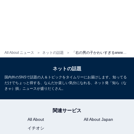
All About ニュース
ネットの話題
「右の男の子かわいすぎるwww」西野未姫、“お揃い”家族ショットに「この家族大好き」「幸せだねぇ」
ネットの話題
国内外のSNSで話題の人＆トピックをタイムリーにお届けします。知ってる
だけでちょっと得する、なんだか楽しい気分になれる、ネット発「知ら（な
きゃ）損」ニュースが盛りだくさん。
関連サービス
All About
All About Japan
イチオシ