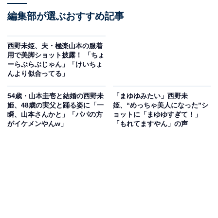
編集部が選ぶおすすめ記事
西野未姫、夫・極楽山本の服着
用で美脚ショット披露！ 「ちょ
ーらぶらぶじゃん」「けいちょ
んより似合ってる」
54歳・山本圭壱と結婚の西野未
「まゆゆみたい」西野未
姫、48歳の実父と踊る姿に「一
姫、“めっちゃ美人になった”シ
瞬、山本さんかと」「パパの方
ョットに「まゆゆすぎて！」
がイケメンやんw」
「もれてますやん」の声