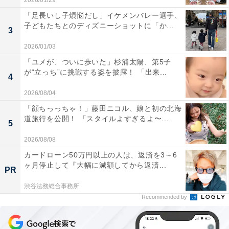
2026/01/29
「足長いし子煩悩だし」イケメンバレー選手、
子どもたちとのディズニーショットに「か...
3
2026/01/03
「ユメが、ついに歩いた」杉浦太陽、第5子
が“立っち”に挑戦する姿を披露！ 「出来...
4
2026/08/04
「顔ちっっちゃ！」藤田ニコル、娘と初の北海
道旅行を公開！ 「スタイルよすぎるよ〜...
5
2026/08/08
カードローン50万円以上の人は、返済を3～6
ヶ月停止して『大幅に減額してから返済...
PR
渋谷法務総合事務所
Recommended by