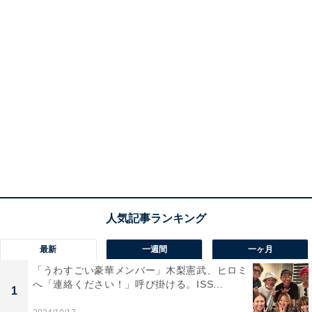
最新
一週間
一ヶ月
「うわすごい豪華メンバー」木梨憲武、ヒロミ
へ「連絡ください！」呼び掛ける。ISS...
1