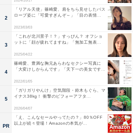
2024/10/17
「リアル天使」篠崎愛、肩をちら見せしたバス
ローブ姿に「可愛すぎんぞ～」「目の表情...
2
2023/03/03
「これが北川景子！？」すっぴん？ オフショ
ットに「顔が疲れてますね」「無加工無表...
3
2025/04/22
篠崎愛、豊満な胸元あらわなセクシー写真に
「大変けしからんです」「天下一の美女です...
4
2022/01/05
「ガリガリやんけ」空気階段・鈴木もぐら、マ
イナス38kg！ 衝撃のビフォーアフタ...
5
2026/04/07
「え、こんなセールやってたの？」80％OFF
以上が続々登場！Amazonの本気が...
PR