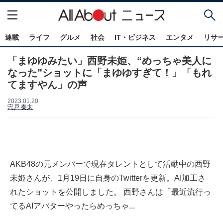
連載
ライフ
グルメ
社会
IT・ビジネス
エンタメ
リサ
「まゆゆみたい」西野未姫、“めっちゃ美人に
なった”ショットに「まゆゆすぎて！」「もれ
てますやん」の声
2023.01.20
宍戸 奏太
AKB48の元メンバーで現在タレントとして活動中の西野
未姫さんが、1月19日に自身のTwitterを更新。AI加工さ
れたショットを公開しました。 西野さんは「最近流行っ
てるAIアバターやったらめっちゃ...