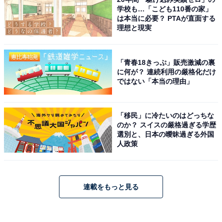
学校も…「こども110番の家」
は本当に必要？ PTAが直面する
理想と現実
「青春18きっぷ」販売激減の裏
に何が？ 連続利用の厳格化だけ
ではない「本当の理由」
「移民」に冷たいのはどっちな
のか？ スイスの厳格過ぎる学歴
選別と、日本の曖昧過ぎる外国
人政策
連載をもっと見る