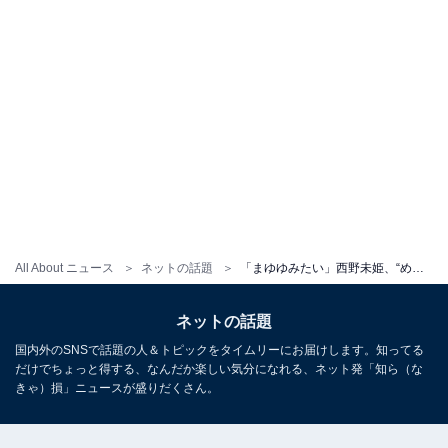
All About ニュース
ネットの話題
「まゆゆみたい」西野未姫、“めっちゃ美人になった”ショットに「まゆゆすぎて！」「もれてますやん」の声
ネットの話題
国内外のSNSで話題の人＆トピックをタイムリーにお届けします。知ってる
だけでちょっと得する、なんだか楽しい気分になれる、ネット発「知ら（な
きゃ）損」ニュースが盛りだくさん。