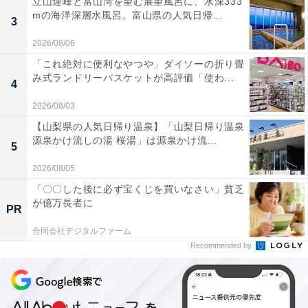
立山連峰と富山湾を望む展望風呂に、水深333
mの海洋深層水風呂。富山県の人気日帰...
3
2026/08/06
「これ絶対に便利なやつや」ダイソーの折り畳
み式ランドリーバスケットが高評価「使わ...
4
2026/08/03
【山梨県の人気日帰り温泉】「山梨日帰り温泉
源泉かけ流しの湯 桜湯」は源泉かけ流...
5
2026/08/05
「〇〇した後に必ず宝くじを買いなさい」貧乏
が億万長者に
PR
合同会社デジタルファーム
Recommended by