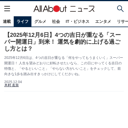
連載
ライフ
グルメ
社会
IT・ビジネス
エンタメ
リサ
【2025年12月6日】4つの吉日が重なる「スー
パー開運日」到来！ 運気を劇的に上げる過ご
し方とは？
2025年12月6日は、4つの吉日が重なる「何をやってもうまくいく」スーパー
開運日！ 人生を望みどおりに好転させたいなら、この日にやってくる吉日の
特徴と、「やるといいこと」「やらない方がいいこと」をチェックして、前
向きな1歩を踏み出すきっかけにしてくださいね。
2025.12.04
木村 友奈