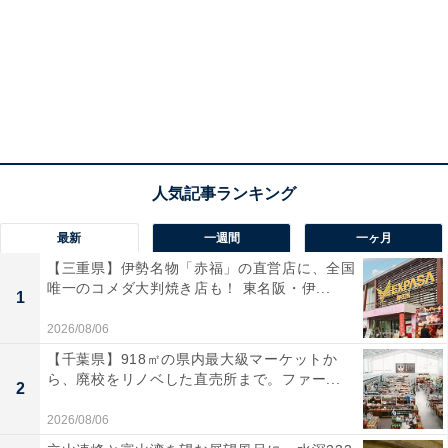
最新
一週間
一ヶ月
【三重県】伊勢名物「赤福」の直営店に、全国
唯一のコメダ大判焼き店も！ 東名阪・伊...
1
2026/08/06
【千葉県】918㎡の県内最大級マーケットか
ら、廃校をリノベした直売所まで。ファー...
2
2026/08/06