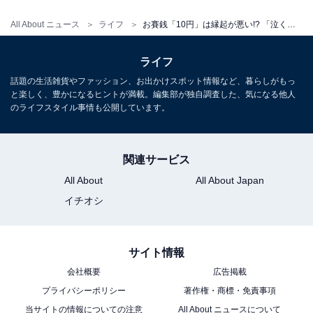
All About ニュース
ライフ
お賽銭「10円」は縁起が悪い!? 「泣くようなご縁にあう」「ろくなご縁がない」…他にもある“NG金額”
ライフ
話題の生活雑貨やファッション、お出かけスポット情報など、暮らしがもっ
と楽しく、豊かになるヒントが満載。編集部が独自調査した、気になる他人
のライフスタイル事情も公開しています。
関連サービス
All About
All About Japan
イチオシ
サイト情報
会社概要
広告掲載
プライバシーポリシー
著作権・商標・免責事項
当サイトの情報についての注意
All About ニュースについて