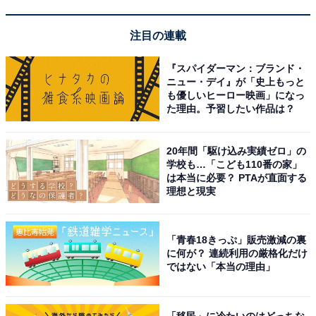
注目の連載
『スパイダーマン：ブランド・
ニュー・デイ』が「史上もっと
も優しいヒーロー映画」になっ
た理由。予習したい作品は？
こちらもおすすめ
1月20日～2月3日の「大寒」は、春以降の金運
20年間「駆け込み実績ゼロ」の
を決める大事な時期！ “運気爆上げフード”も要
学校も…「こども110番の家」
チェック
は本当に必要？ PTAが直面する
理想と現実
「青春18きっぷ」販売激減の裏
に何が？ 連続利用の厳格化だけ
ではない「本当の理由」
1
2
「移民」に冷たいのはどっちな