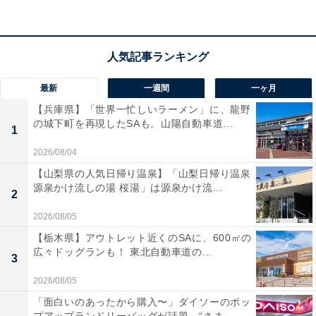
せて縁起を担ぐという意味合いで知られているもの。
語呂合わせで左右されるものではないとの回答もあるた
め、気にしすぎる必要はありませんが、自分なりに意味
や思いを込めてお賽銭を納めることで、気持ちもポジテ
最新
一週間
一ヶ月
ィブになり、より良いご縁をつかむチャンスを引き寄せ
【兵庫県】「世界一忙しいラーメン」に、龍野
の城下町を再現したSAも。山陽自動車道...
られるかもしれませんね。
1
2026/08/04
【縁起が良いとされる金額】
【山梨県の人気日帰り温泉】「山梨日帰り温泉
源泉かけ流しの湯 桜湯」は源泉かけ流...
2
・5円（ご縁がありますように）
・11円（いい縁がありますように）
2026/08/05
・15円（十分なご縁がありますように）
【栃木県】アウトレット近くのSAに、600㎡の
広々ドッグランも！ 東北自動車道の...
・20円（二重に縁がありますように）
3
・25円（二重のご縁がありますように）
2026/08/05
・41円（始終いい縁がありますように）
「面白いのあったから購入〜」ダイソーのポッ
・45円（始終ご縁がありますように）