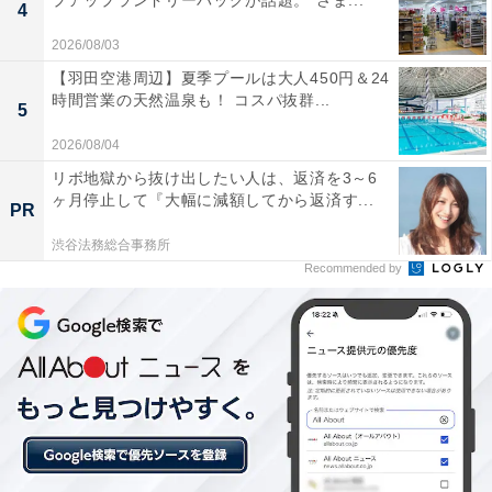
プアップランドリーバッグが話題。“さま...
4
・50円（五重の縁がありますように）
2026/08/03
・115円（いいご縁がありますように）
【羽田空港周辺】夏季プールは大人450円＆24
・415円（良いご縁がありますように）
時間営業の天然温泉も！ コスパ抜群...
5
・485円（四方八方からご縁がありますように）
2026/08/04
・1万円（円満になりますように）
リボ地獄から抜け出したい人は、返済を3～6
ヶ月停止して『大幅に減額してから返済す...
PR
縁起が悪いとされるお賽銭の金額
次ページ
渋谷法務総合事務所
は？
Recommended by