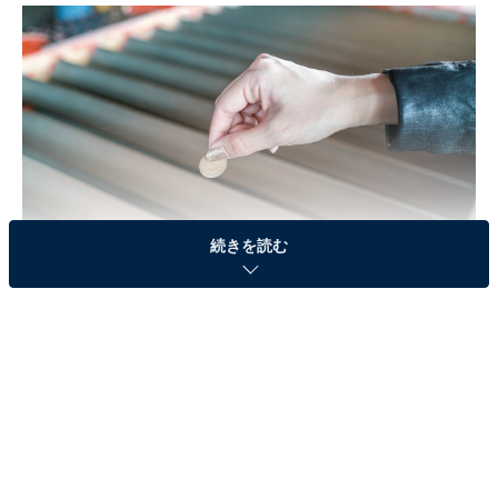
続きを読む
お賽銭は10円だと縁起が悪い？
お賽銭とは？