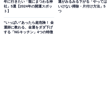
年に行きたい「龍にまつわる神
運がみるみる下がる「やっては
社」5選【2024年の開運スポッ
いけない掃除・片付け方法」5
ト】
つ
“いっぱい”あったら超危険！ 金
運師に教わる、金運をダダ下げ
する「NGキッチン」4つの特徴
縁起が良いとされるお賽銭の金額は？
「お賽銭はいくらでも良い」とはいえ、やはり少しでも
縁起を担ぎたいと思いますよね。そこで、一般的に縁起
が良いとされているお賽銭の金額を紹介します。
ここでの「縁起が良い」とは、語呂合わせで意味を持た