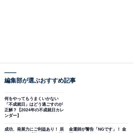
お賽銭とは、「神様へ感謝の気持ちを伝えるもの」とい
われています。
収穫は神様からの贈り物であると考えられており、その
年にとれた収穫物（野菜、魚など）や、米を白紙で巻い
て包んだ「おひねり」をお供えすることで、神様に感謝
し、翌年の豊作を願うことから始まった習わしです。そ
れが貨幣の普及とともに、金銭を納めるようになってい
ったといわれています。
編集部が選ぶおすすめ記事
そのため、お賽銭に決まった金額はなく、あくまでも神
様へのお気持ちなので、納める金額は自由に決めて良い
何をやってもうまくいかない
とされています。
「不成就日」はどう過ごすのが
正解？【2024年の不成就日カレ
ンダー】
成功、発展力にご利益あり！ 辰
金運師が警告「NGです」！ 金