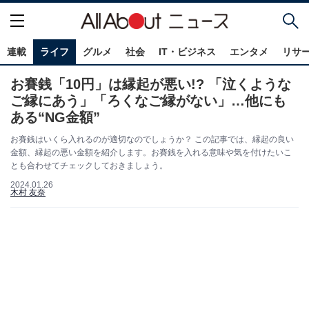
連載
ライフ
グルメ
社会
IT・ビジネス
エンタメ
リサ
お賽銭「10円」は縁起が悪い!? 「泣くような
ご縁にあう」「ろくなご縁がない」…他にも
ある“NG金額”
お賽銭はいくら入れるのが適切なのでしょうか？ この記事では、縁起の良い
金額、縁起の悪い金額を紹介します。お賽銭を入れる意味や気を付けたいこ
とも合わせてチェックしておきましょう。
2024.01.26
木村 友奈