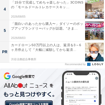
「15分で完成してめちゃ楽しかった」3COINS
の「モールドールトレカケースキッ...
4
2026/08/05
「面白いのあったから購入〜」ダイソーのポッ
プアップランドリーバッグが話題。“さま...
5
2026/08/03
カードローン50万円以上の人は、返済を3～6
ヶ月停止して『大幅に減額してから返済...
PR
渋谷法務総合事務所
Recommended by
こちらもおすすめ
玄関にあったら超危険！ 金運師に教わる「貧乏
神に好かれる家の玄関」5つの特徴