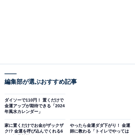
排水溝が臭うということは、汚れや詰まりなどによっ
て、水回りの流れが滞っている状態です。水の気は金運
に関係するため、水の流れが滞っていると、お金の巡り
が悪くなり、金運が低下してしまいます。
さらに、水回りが汚れていることで邪気がどんどん増幅
し、金運だけでなく健康運も下げてしまうので要注意！
三角コーナーの生ごみや洗い物も放置してしまうと、悪
臭や汚れの原因になるので、こまめに掃除をするように
しましょう。
編集部が選ぶおすすめ記事
また、水回りは水の神様である龍神様が守ってくれる場
ダイソーで110円！ 置くだけで
所です。そのため、水回りが汚れている家には、龍神様
金運アップが期待できる「2024
が寄りつかなくなってしまいます。
年風水カレンダー」
家に置くだけでお金がザックザ
やったら金運ダダ下がり！ 金運
どんなに龍神様が祭られている神社に参拝し、そのご利
ク!? 金運を呼び込んでくれる6
師に教わる「トイレでやっては