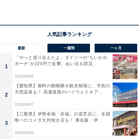
キッチンの空気を入れ替える換気扇は、古く悪い気を出
し、新しい良い気を取り込んでくれるところです。
「財の庫」ともいわれるキッチンは、金運を育てて貯め
る開運スポットでもあるため、換気扇が汚れていること
で悪い気がとどまり、金運を下げてしまいます。
最新
一週間
一ヶ月
「やっと巡り会えたよ」ダイソーの“ちいかわ
特に、脂でベトベトに汚れた換気扇は、金銭トラブルの
ポーチ”が220円で反響。ぬい活＆防災...
1
もとになるのだそう。金銭トラブルで悩んでいる人は、
2026/08/06
まずは換気扇を掃除してみましょう。
【愛知県】無料の動物園＆観光牧場に、市初の
天然温泉も！ 高速道路のハイウェイオア...
2
出しっぱなし厳禁！ な毎日使うキ
2026/08/07
次ページ
ッチンアイテムとは
【三重県】伊勢名物「赤福」の直営店に、全国
唯一のコメダ大判焼き店も！ 東名阪・伊...
3
2026/08/06