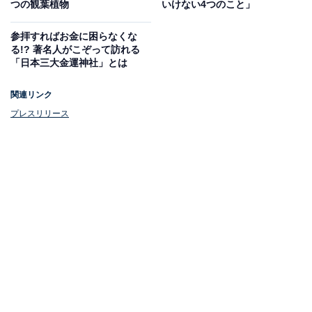
益にあやかろうとしても効果なし。龍神様に好かれるよ
つの観葉植物
いけない4つのこと」
うな清潔なキッチンを心がけてみてくださいね。
参拝すればお金に困らなくな
る!? 著名人がこぞって訪れる
「日本三大金運神社」とは
関連リンク
プレスリリース
2.換気扇が汚れている