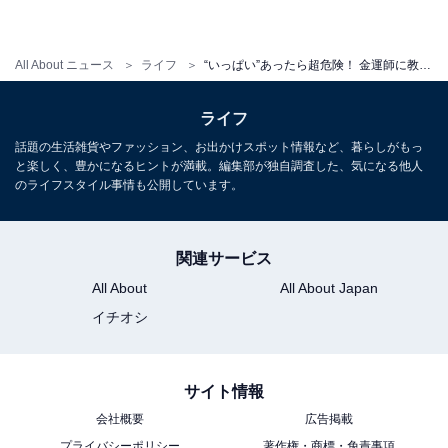
All About ニュース
ライフ
“いっぱい”あったら超危険！ 金運師に教わる、金運をダダ下げする「NGキッチン」4つの特徴
ライフ
話題の生活雑貨やファッション、お出かけスポット情報など、暮らしがもっ
と楽しく、豊かになるヒントが満載。編集部が独自調査した、気になる他人
のライフスタイル事情も公開しています。
関連サービス
All About
All About Japan
イチオシ
サイト情報
会社概要
広告掲載
プライバシーポリシー
著作権・商標・免責事項