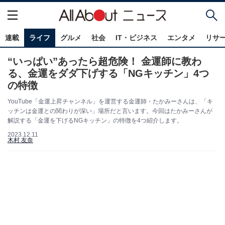
連載
ライフ
グルメ
社会
IT・ビジネス
エンタメ
リサ
“いっぱい”あったら超危険！ 金運師に教わ
る、金運をダダ下げする「NGキッチン」4つ
の特徴
YouTube「金運上昇チャンネル」を運営する金運師・たかみーさんは、「キ
ッチンは金運との関わりが深い」場所だと言います。今回はたかみーさんが
解説する「金運を下げるNGキッチン」の特徴を4つ紹介します。
2023.12.11
木村 友奈