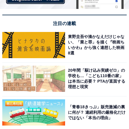
注目の連載
1
2
東野圭吾や湊かなえだけじゃな
い、「業と罪」を描く『映画ち
いかわ』から強く連想した映画
8選
20年間「駆け込み実績ゼロ」の
学校も…「こども110番の家」
は本当に必要？ PTAが直面する
理想と現実
「青春18きっぷ」販売激減の裏
に何が？ 連続利用の厳格化だけ
ではない「本当の理由」