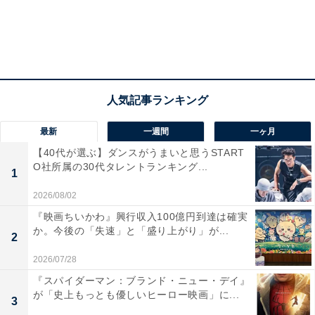
(C)2025映画「盤上の向日葵」製作委員会
そして、彼のかわいそうすぎる人生と、それからつなが
る現在のとてつもない境遇を知り、「もう、いいから！
最新
一週間
一ヶ月
幸せにさせてやってくれよ！」と心から願う人は多いの
【40代が選ぶ】ダンスがうまいと思うSTART
ではないでしょうか。
O社所属の30代タレントランキング...
1
2026/08/02
本作の英題の「The Final Piece」が示しているように、
事件の真相と人生にまつわるパズルの最後のピースがど
『映画ちいかわ』興行収入100億円到達は確実
か。今後の「失速」と「盛り上がり」が...
こにあるのか……その先にある、深い余韻を残すラスト
2
シーンを、決して忘れることはできないでしょう。
2026/07/28
『スパイダーマン：ブランド・ニュー・デイ』
が「史上もっとも優しいヒーロー映画」に...
3