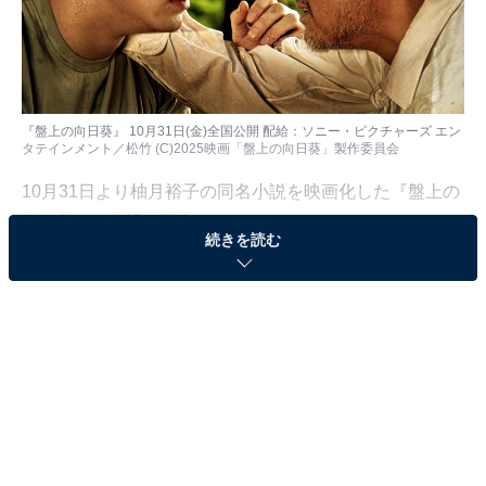
『盤上の向日葵』 10月31日(金)全国公開 配給：ソニー・ピクチャーズ エン
タテインメント／松竹 (C)2025映画「盤上の向日葵」製作委員会
10月31日より柚月裕子の同名小説を映画化した『盤上の
向日葵』が劇場公開中です。
続きを読む
目玉となるのは、坂口健太郎と渡辺謙の初共演にして、
両者の鬼気迫るという言葉でも足りないほどの熱演。重
厚なドラマはもちろん、先が気になるエンタメ性も高い
日本映画として、幅広い層に大推薦できる内容になって
いました。魅力を5つに分けて紹介しましょう。