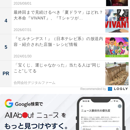
2026/08/01
最終回まで見続けるべき「夏ドラマ」はどれ？
大本命『VIVANT』、『Tシャツが...
4
2026/07/31
『ヒルナンデス！』（日本テレビ系）の放送内
容・紹介された店舗・レシピ情報
5
2024/01/30
「宝くじ、運じゃなかった」当たる人は“同じ
こと”してる
PR
2：坂口健太郎が流した涙に同居した矛盾した感情
合同会社デジタルファーム
Recommended by
とは
「もういいから！ 幸せにさせてやってくれよ！」と感情
移入してしまうこと、そして上条桂介という人間が「本
当に生きている」とまで思えるのは、言うまでもなく坂