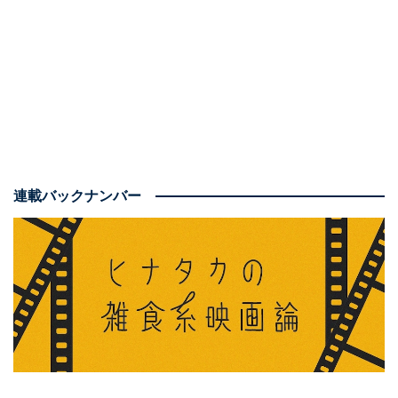
1：『The Final Piece』という英題が示す通りの
連載バックナンバー
ヒューマンミステリー
内容を端的に示すのであれば、
「殺人事件の真相およ
び、その容疑者となった人間の壮絶な人生が、パズルの
ピースを集めるように明らかになっていくヒューマンミ
ステリー」
です。