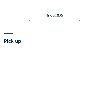
なものを遺体と共に埋めた」ことになるでしょう。もち
ろん劇中の刑事たちと、映画を見ている観客は、その不
可解さを抱えたまま真相を追います。
もっと見る
その捜査と並行して、
上条桂介の幼少期からの人生が明
らかになり、「本当に彼は殺人犯なのか？」という疑問
Pick up
はもとより、この世の負の側面を煮詰めたような壮絶な
人生、あるいは「生きてきた証」ともいえる物語にも、
グイグイ引き込まれる
ようになっています。