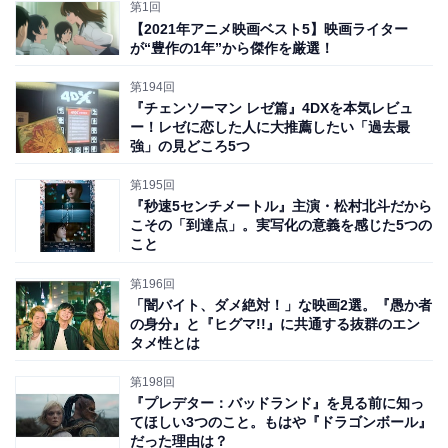
第1回
【2021年アニメ映画ベスト5】映画ライター
が“豊作の1年”から傑作を厳選！
第194回
『チェンソーマン レゼ篇』4DXを本気レビュ
ー！レゼに恋した人に大推薦したい「過去最
強」の見どころ5つ
第195回
『秒速5センチメートル』主演・松村北斗だから
こその「到達点」。実写化の意義を感じた5つの
こと
(C)2025映画「盤上の向日葵」製作委員会
最初のピースとなるのは、山中で発見された白骨死体と
第196回
「闇バイト、ダメ絶対！」な映画2選。『愚か者
共に埋められていた、7組しか現存しない希少な将棋
の⾝分』と『ヒグマ!!』に共通する抜群のエン
駒。容疑をかけられたのは、一躍時の人となっていた天
タメ性とは
才棋士・上条桂介（坂口健太郎）でした。
第198回
『プレデター：バッドランド』を見る前に知っ
てほしい3つのこと。もはや『ドラゴンボール』
理屈で考えれば「わざわざ自分が犯人だと主張するよう
だった理由は？