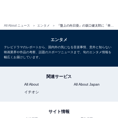
All About ニュース
エンタメ
『盤上の向日葵』の坂口健太郎に「幸せになってくれ…！」と願わずにはいられない理由を全力解説
エンタメ
テレビドラマのレポートから、国内外の気になる音楽事情、意外と知らない
そして、熊澤監督が今回の映画で「どうしても撮りたか
映画業界や作品の考察、話題のスポーツニュースまで、旬のエンタメ情報を
った」と語るのは、とあるシーンで上条桂介が涙を流す
幅広くお届けしています。
場面です。その涙を
「憎んでいたのに悲しい、悲しくな
いはずなのに涙が流れる、憎んでいても実は愛情もあっ
関連サービス
たという人間の矛盾、心が勝手に泣き始めて流れる涙で
All About
All About Japan
すね」
と、熊澤監督は考えていたのだとか。
イチオシ
確かに、その時の坂口健太郎の表情には、何度も繰り返
せない芝居を5テイクほど重ねた苦労も報われる「悲し
サイト情報
さ」と「愛情」、さらには「希望」と「絶望」という、