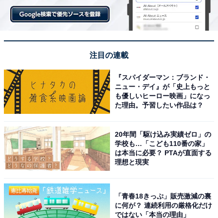
口健太郎という俳優の力によるもの。
注目の連載
『スパイダーマン：ブランド・
ニュー・デイ』が「史上もっと
も優しいヒーロー映画」になっ
た理由。予習したい作品は？
20年間「駆け込み実績ゼロ」の
学校も…「こども110番の家」
は本当に必要？ PTAが直面する
(C)2025映画「盤上の向日葵」製作委員会
理想と現実
これまではクールなイメージの役も多くこなしている坂
口健太郎でしたが、今作では初めこそミステリアスな印
「青春18きっぷ」販売激減の裏
象があるものの、物語が進むにつれてそれだけではない
に何が？ 連続利用の厳格化だけ
ではない「本当の理由」