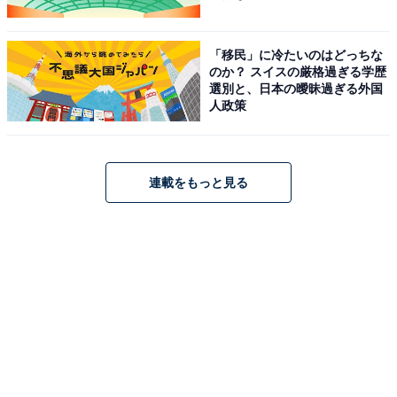
複雑な葛藤、将棋への情熱、それと同居する「将棋がな
いと生きていけない」ような不器用さや繊細さ、さらに
は激情を隠せなくなった姿といった多層性を見せていま
「移民」に冷たいのはどっちな
のか？ スイスの厳格過ぎる学歴
す。
選別と、日本の曖昧過ぎる外国
人政策
坂口健太郎の元来の親しみやすい雰囲気が根底にありつ
つも、何かの事象に深く思慮を巡らせる誠実さを感じさ
せる役柄としては、2022年の『余命10年』が比較的近い
連載をもっと見る
印象です。
実際に熊澤尚人監督が抱いていた坂口健太郎のイメージ
は「繊細さが光るラブストーリーが似合う俳優」だった
のですが、今回は「彼の大人の魅力をもっと見てみた
い」という期待を込めてのオファーだったのだとか。