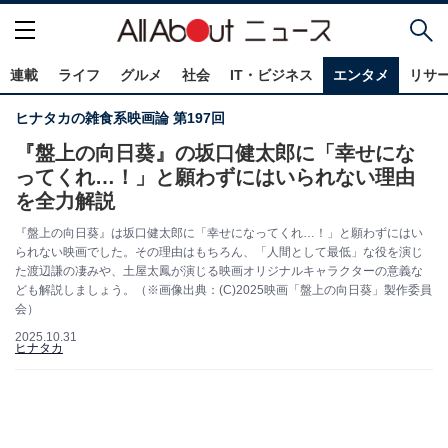
連載
ライフ
グルメ
社会
IT・ビジネス
エンタメ
リサ
ヒナタカの雑食系映画論 第197回
『盤上の向日葵』の坂口健太郎に「幸せにな
ってくれ…！」と願わずにはいられない理由
を全力解説
『盤上の向日葵』は坂口健太郎に「幸せになってくれ…！」と願わずにはい
られない映画でした。その理由はもちろん、「人間として最低」な役を演じ
た渡辺謙の凄みや、土屋太鳳が演じる映画オリジナルキャラクターの意義な
ども解説しましょう。（※画像出典：(C)2025映画「盤上の向日葵」製作委員
会）
2025.10.31
ヒナタカ