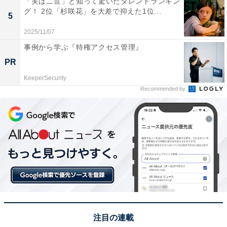
「実は二世」と知って驚いたタレントランキン
いった声が集まりました。
グ！ 2位「杉咲花」を大差で抑えた1位...
5
2025/11/07
※回答者からのコメントは原文ママです
事例から学ぶ『特権アクセス管理』
PR
KeeperSecurity
この記事の執筆者：
坂上 恵
Recommended by
All About ニュースの編集者。オールアバウトに入社後、SNSトレン
ドにフォーカスした記事執筆やSEOライティングの経験を経て、の
ちにAll About ニュースチームのメンバーに加入。現在は旅行・カル
...続きを読む
チャー・エンタメなどを中心に企画編集を担当。東京都出身。居酒
屋巡りとスポーツ観戦が生きがい。
次ページ
13位までのランキング結果を見る
注目の連載