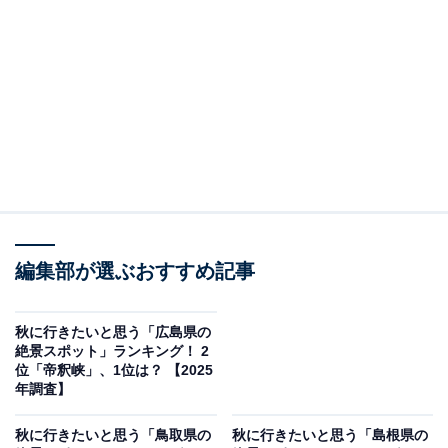
ある浦戸湾口の龍頭岬と龍王岬の間に弓状に広がる美し
い海岸です。背後の松林と砂浜、紺碧の海が箱庭のよう
に調和した景色は、まさに絶景。東端の龍頭岬で太平洋
を見据えて立つ坂本龍馬の銅像の姿は、多くの観光客に
人気のスポットです。秋の恒例として桂浜公園内では龍
馬像の横に特設展望台が設置され、龍馬と同じ目線で太
平洋を眺められるイベントも開催されます。
回答者からは「紅葉の桂浜で龍馬さんと会いたい」（70
代女性／大阪府）、「夕方の時間帯に訪れると、太陽が
編集部が選ぶおすすめ記事
海に沈む光景や波の音、涼しい海風で『季節の変わり
目』を感じられるから」（40代男性／静岡県）、「付近
秋に行きたいと思う「広島県の
絶景スポット」ランキング！ 2
には水族館や坂本龍馬像などもあり、観光地として楽し
位「帝釈峡」、1位は？ 【2025
みやすい」（20代女性／山梨県）、「桂浜は行ったこと
年調査】
があって、素敵な海だなと思った」（20代女性／宮城
秋に行きたいと思う「鳥取県の
秋に行きたいと思う「島根県の
県）といった声が集まりました。