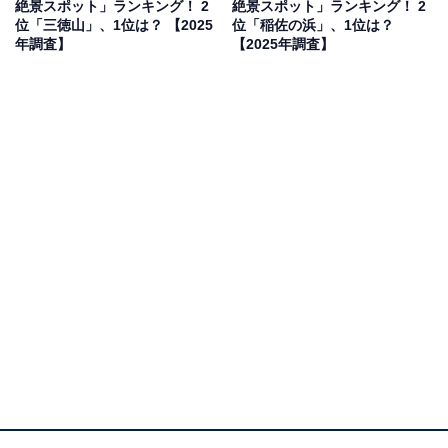
絶景スポット」ランキング！ 2
絶景スポット」ランキング！ 2
位「三徳山」、1位は？ 【2025
位「稲佐の浜」、1位は？
年調査】
【2025年調査】
1位：四万十川（四万十市）／71票
四万十川は西日本最長の全長196kmを誇り、豊かな緑の
中を悠々と流れています。支流の黒尊川沿いの渓谷では