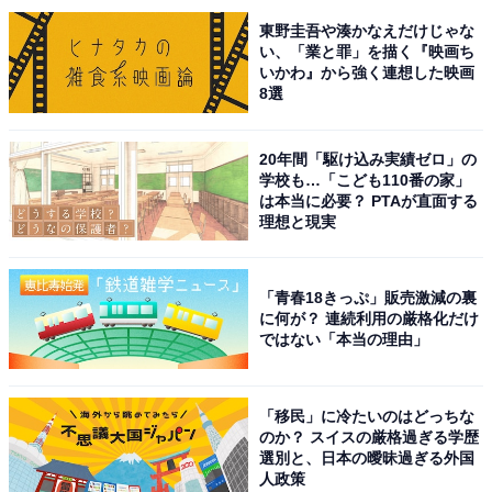
東野圭吾や湊かなえだけじゃな
い、「業と罪」を描く『映画ち
いかわ』から強く連想した映画
8選
20年間「駆け込み実績ゼロ」の
学校も…「こども110番の家」
は本当に必要？ PTAが直面する
理想と現実
「青春18きっぷ」販売激減の裏
に何が？ 連続利用の厳格化だけ
こちらもおすすめ
ではない「本当の理由」
秋に行きたいと思う「岡山県の絶景スポット」
ランキング！ 2位「蒜山ハーブガーデンハービ
ル」、1位は？
「移民」に冷たいのはどっちな
のか？ スイスの厳格過ぎる学歴
選別と、日本の曖昧過ぎる外国
人政策