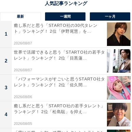
ブナなどの原生林が広がり、10月末ごろから紅葉が始ま
ります。錦秋に染まる景色の中をのんびり歩けば、心も
最新
一週間
一ヶ月
体もリフレッシュできること間違いなし。また、四万十
癒し系だと思う「STARTO社の30代タレン
川河川敷にある入田ヤナギ自然林では、秋を彩る曼珠沙
ト」ランキング！ 2位「伊野尾慧」を...
1
華（彼岸花）が咲き、例年9月下旬から10月初旬に見頃
2026/08/07
を迎えます。木立の間に点々と広がる赤い花はまるで自
世界で活躍できると思う「STARTO社の若手タ
然の絵画のようで、静けさの中で四万十らしい秋の趣を
レント」ランキング！ 2位「目黒蓮...
2
感じられます。
2026/08/07
「パフォーマンスがすごいと思うSTARTO社タ
回答者からは「川の流れと紅葉のコントラストを自分の
レント」ランキング！ 2位「佐久間...
3
目で見てみたい」（50代女性／兵庫県）、「紅葉だけで
もキレイなのに、水がキレイな四万十川に紅葉が写った
2026/08/06
り、反射したり、一段と色がましそうです」（50代女性
癒し系だと思う「STARTO社の若手タレント」
ランキング！ 2位「松島聡」を抑え...
／和歌山県）、「川と紅葉がとてつもなく綺麗だから」
4
（30代女性／神奈川県）、「テレビなどで見て綺麗で行
2026/08/05
ってみたいと思っていたから」（50代女性／東京都）と