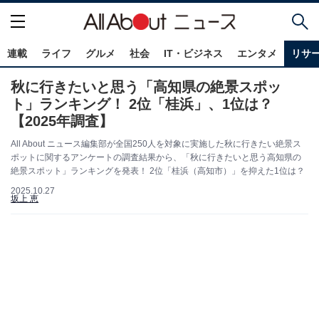
連載
ライフ
グルメ
社会
IT・ビジネス
エンタメ
リサ
秋に行きたいと思う「高知県の絶景スポッ
ト」ランキング！ 2位「桂浜」、1位は？
【2025年調査】
All About ニュース編集部が全国250人を対象に実施した秋に行きたい絶景ス
ポットに関するアンケートの調査結果から、「秋に行きたいと思う高知県の
絶景スポット」ランキングを発表！ 2位「桂浜（高知市）」を抑えた1位は？
2025.10.27
坂上 恵