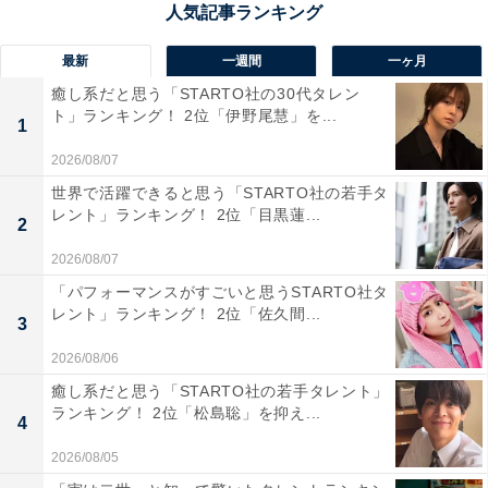
鳥取砂丘は、日本海に面して広大な砂の世界が広がる、
長い年月をかけて砂と風が作りあげた奇跡の造形美で
最新
一週間
一ヶ月
す。秋は、風が主役となる季節。風によって描かれる砂
癒し系だと思う「STARTO社の30代タレン
の波模様「風紋」が優美な曲線をえがき、砂丘全体を自
ト」ランキング！ 2位「伊野尾慧」を...
1
然の芸術作品のように彩ります。また、10月から11月に
2026/08/07
かけては砂丘らっきょうの花が見頃を迎え、広大ならっ
世界で活躍できると思う「STARTO社の若手タ
きょう畑が赤紫色に染まる景色は圧巻です。
レント」ランキング！ 2位「目黒蓮...
2
回答者からは「夏は暑いが、秋になると涼しく過ごしや
2026/08/07
すい。砂丘は珍しいため」（20代女性／埼玉県）、「秋
「パフォーマンスがすごいと思うSTARTO社タ
レント」ランキング！ 2位「佐久間...
は気温が穏やかで、散策に最適。夕日の時間帯が特にい
3
い」（40代女性／愛知県）、「砂丘の美しさだけではな
2026/08/06
くてラッキョウの花なども楽しめるから」（60代男性／
癒し系だと思う「STARTO社の若手タレント」
千葉県）といった声が集まりました。
ランキング！ 2位「松島聡」を抑え...
4
2026/08/05
※回答者からのコメントは原文ママです