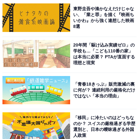
東野圭吾や湊かなえだけじゃな
い、「業と罪」を描く『映画ち
いかわ』から強く連想した映画
8選
20年間「駆け込み実績ゼロ」の
学校も…「こども110番の家」
は本当に必要？ PTAが直面する
理想と現実
こちらもおすすめ
秋に行きたいと思う「島根県の絶景スポット」
ランキング！ 2位「稲佐の浜」、1位は？
「青春18きっぷ」販売激減の裏
【2025年調査】
に何が？ 連続利用の厳格化だけ
ではない「本当の理由」
「移民」に冷たいのはどっちな
のか？ スイスの厳格過ぎる学歴
選別と、日本の曖昧過ぎる外国
人政策