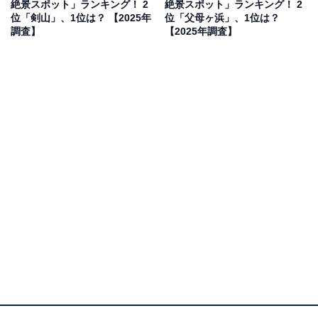
絶景スポット」ランキング！ 2
絶景スポット」ランキング！ 2
包まれた山中を歩く趣があるから」（40代男性／静岡
位「剣山」、1位は？ 【2025年
位「父母ヶ浜」、1位は？
県）といった声が集まりました。
調査】
【2025年調査】
1位：鳥取砂丘（鳥取市）／139票