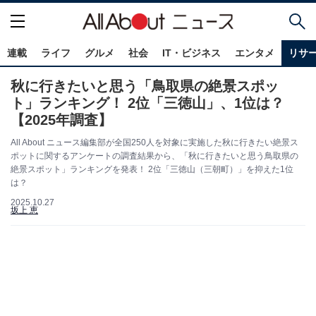
連載
ライフ
グルメ
社会
IT・ビジネス
エンタメ
リサ
秋に行きたいと思う「鳥取県の絶景スポッ
ト」ランキング！ 2位「三徳山」、1位は？
【2025年調査】
All About ニュース編集部が全国250人を対象に実施した秋に行きたい絶景ス
ポットに関するアンケートの調査結果から、「秋に行きたいと思う鳥取県の
絶景スポット」ランキングを発表！ 2位「三徳山（三朝町）」を抑えた1位
は？
2025.10.27
坂上 恵