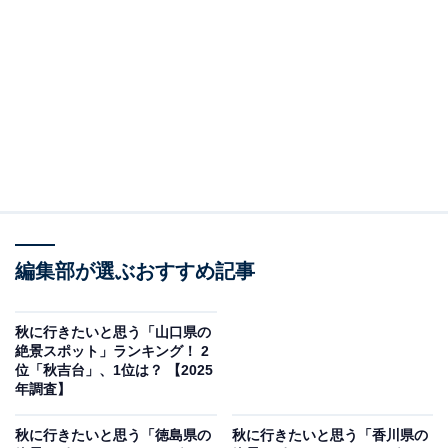
三徳山は、天台宗の古刹・三佛寺を擁する霊山であり、
山岳仏教の聖地として古くから信仰を集めてきました。
その歴史と文化的価値から日本遺産にも登録されていま
す。国宝・三佛寺奥の院「投入堂」は、断崖絶壁にある
岩窟を利用して建立されたもので、軽やかで洗練された
姿が印象的。四季折々に姿を変える周囲の自然と調和
し、訪れる人々に限りない魅力を与えています。毎年秋
には、自然への感謝と豊穣を祈る伝統行事「炎の祭典」
が行われ、三徳山全体が厳かな雰囲気に包まれます。
編集部が選ぶおすすめ記事
回答者からは「国宝・投入堂と紅葉のコントラストが神
秘的で、険しい参道を登る途中にも、秋の山岳霊場なら
秋に行きたいと思う「山口県の
ではの風景が広がっているから」（50代男性／広島
絶景スポット」ランキング！ 2
位「秋吉台」、1位は？ 【2025
県）、「投入堂も有名ですし、修験者の山だから山全体
年調査】
が色づいて綺麗」（40代女性／神奈川県）、「古寺・岩
壁・紅葉が織りなす景観で、石段を登りながら、紅葉に
秋に行きたいと思う「徳島県の
秋に行きたいと思う「香川県の