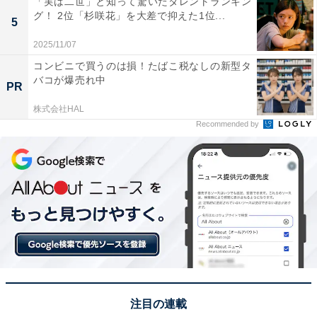
「実は二世」と知って驚いたタレントランキン
グ！ 2位「杉咲花」を大差で抑えた1位...
5
2025/11/07
この記事の執筆者：
坂上 恵
コンビニで買うのは損！たばこ税なしの新型タ
バコが爆売れ中
PR
All About ニュースの編集者。オールアバウトに入社後、SNSトレン
ドにフォーカスした記事執筆やSEOライティングの経験を経て、の
株式会社HAL
ちにAll About ニュースチームのメンバーに加入。現在は旅行・カル
...続きを読む
Recommended by
チャー・エンタメなどを中心に企画編集を担当。東京都出身。居酒
屋巡りとスポーツ観戦が生きがい。
次ページ
8位までのランキング結果を見る
注目の連載