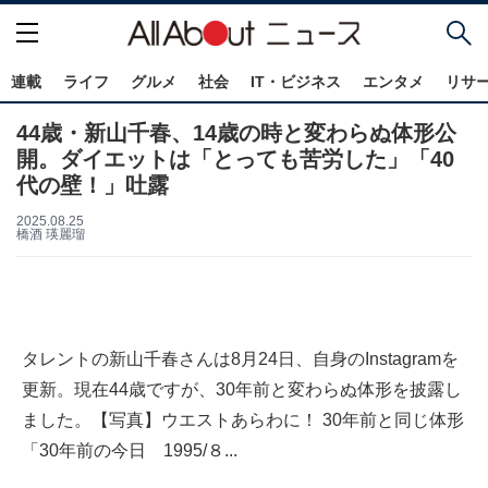
連載
ライフ
グルメ
社会
IT・ビジネス
エンタメ
リサ
44歳・新山千春、14歳の時と変わらぬ体形公
開。ダイエットは「とっても苦労した」「40
代の壁！」吐露
2025.08.25
橋酒 瑛麗瑠
タレントの新山千春さんは8月24日、自身のInstagramを
更新。現在44歳ですが、30年前と変わらぬ体形を披露し
ました。【写真】ウエストあらわに！ 30年前と同じ体形
「30年前の今日 1995/８...