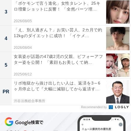
「ポケモンで言う進化」女性タレント、25キ
ロ増量ショットに反響！ 「全然パーツ埋...
3
2026/08/05
「え、別人過ぎん？」お笑い芸人、2カ月で約
12kgのダイエットに成功！ 「イケメ...
4
2026/08/04
女装姿が話題の47歳2児の父親、ビフォーアフ
ター姿を公開！ 「素顔もお美しくて納...
5
2025/06/12
リボ地獄から抜け出したい人は、返済を3～6
ヶ月停止して『大幅に減額してから返済す...
PR
渋谷法務総合事務所
Recommended by