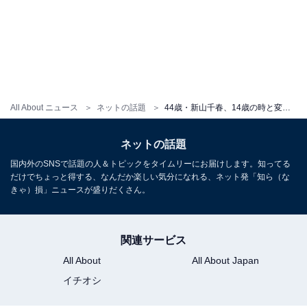
All About ニュース
ネットの話題
44歳・新山千春、14歳の時と変わらぬ体形公開。ダイエットは「とっても苦労した」「40代の壁！」吐露
ネットの話題
国内外のSNSで話題の人＆トピックをタイムリーにお届けします。知ってる
だけでちょっと得する、なんだか楽しい気分になれる、ネット発「知ら（な
きゃ）損」ニュースが盛りだくさん。
関連サービス
All About
All About Japan
イチオシ