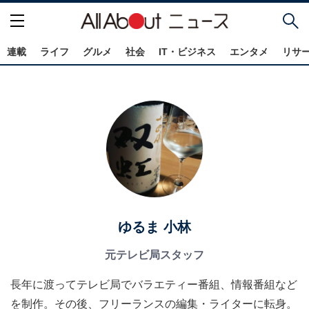
連載
ライフ
グルメ
社会
IT・ビジネス
エンタメ
リサ
ゆるま 小林
元テレビ局スタッフ
長年に渡ってテレビ局でバラエティー番組、情報番組など
を制作。その後、フリーランスの編集・ライターに転身。