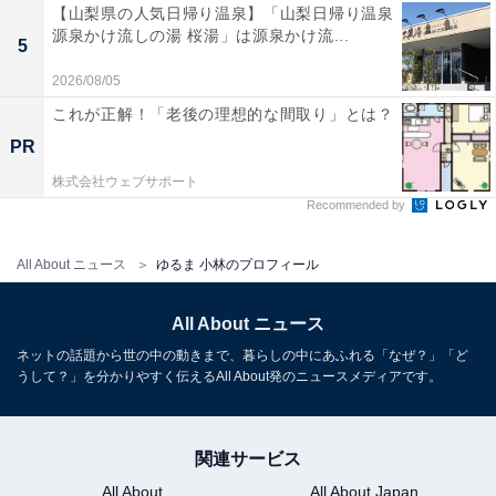
【山梨県の人気日帰り温泉】「山梨日帰り温泉
源泉かけ流しの湯 桜湯」は源泉かけ流...
5
2026/08/05
これが正解！「老後の理想的な間取り」とは？
PR
株式会社ウェブサポート
Recommended by
All About ニュース
ゆるま 小林のプロフィール
All About ニュース
ネットの話題から世の中の動きまで、暮らしの中にあふれる「なぜ？」「ど
うして？」を分かりやすく伝えるAll About発のニュースメディアです。
関連サービス
All About
All About Japan