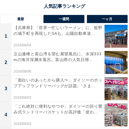
最新
一週間
一ヶ月
【兵庫県】「世界一忙しいラーメン」に、龍野
の城下町を再現したSAも。山陽自動車道...
1
2026/08/04
立山連峰と富山湾を望む展望風呂に、水深333
mの海洋深層水風呂。富山県の人気日帰...
2
2026/08/06
「面白いのあったから購入〜」ダイソーのポッ
プアップランドリーバッグが話題。“さま...
3
2026/08/03
「これ絶対に便利なやつや」ダイソーの折り畳
み式ランドリーバスケットが高評価「使わ...
4
2026/08/03