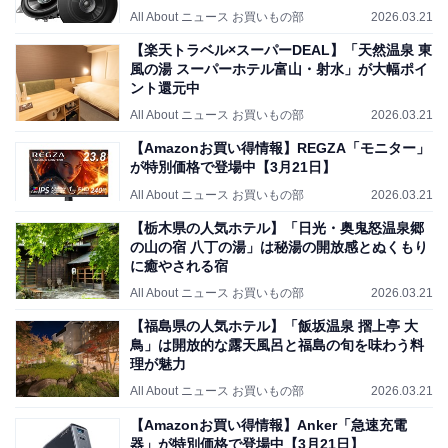
All About ニュース お買いもの部
2026.03.21
【楽天トラベル×スーパーDEAL】「天然温泉 東
風の湯 スーパーホテル富山・射水」が大幅ポイ
ント還元中
All About ニュース お買いもの部
2026.03.21
【Amazonお買い得情報】REGZA「モニター」
が特別価格で登場中【3月21日】
All About ニュース お買いもの部
2026.03.21
【栃木県の人気ホテル】「日光・奥鬼怒温泉郷
の山の宿 八丁の湯」は秘湯の開放感とぬくもり
に癒やされる宿
All About ニュース お買いもの部
2026.03.21
【福島県の人気ホテル】「飯坂温泉 摺上亭 大
鳥」は開放的な露天風呂と福島の旬を味わう料
理が魅力
All About ニュース お買いもの部
2026.03.21
【Amazonお買い得情報】Anker「急速充電
器」が特別価格で登場中【3月21日】