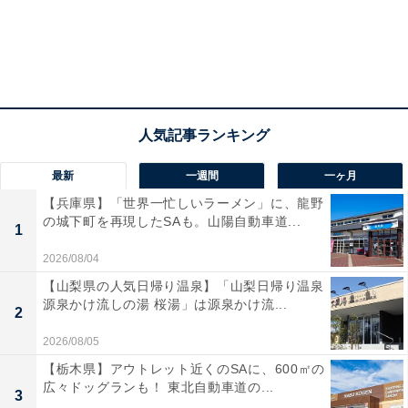
最新
一週間
一ヶ月
【兵庫県】「世界一忙しいラーメン」に、龍野
の城下町を再現したSAも。山陽自動車道...
1
2026/08/04
【山梨県の人気日帰り温泉】「山梨日帰り温泉
源泉かけ流しの湯 桜湯」は源泉かけ流...
2
2026/08/05
【栃木県】アウトレット近くのSAに、600㎡の
広々ドッグランも！ 東北自動車道の...
3