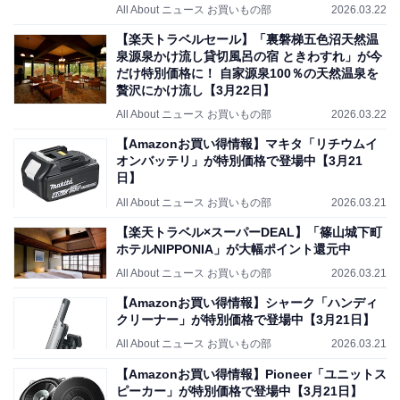
All About ニュース お買いもの部
2026.03.22
【楽天トラベルセール】「裏磐梯五色沼天然温
泉源泉かけ流し貸切風呂の宿 ときわすれ」が今
だけ特別価格に！ 自家源泉100％の天然温泉を
贅沢にかけ流し【3月22日】
All About ニュース お買いもの部
2026.03.22
【Amazonお買い得情報】マキタ「リチウムイ
オンバッテリ」が特別価格で登場中【3月21
日】
All About ニュース お買いもの部
2026.03.21
【楽天トラベル×スーパーDEAL】「篠山城下町
ホテルNIPPONIA」が大幅ポイント還元中
All About ニュース お買いもの部
2026.03.21
【Amazonお買い得情報】シャーク「ハンディ
クリーナー」が特別価格で登場中【3月21日】
All About ニュース お買いもの部
2026.03.21
【Amazonお買い得情報】Pioneer「ユニットス
ピーカー」が特別価格で登場中【3月21日】