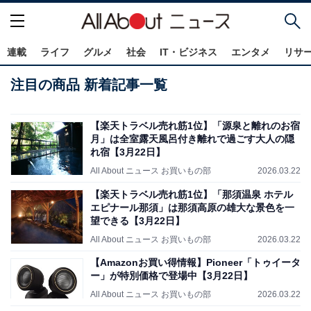
連載
ライフ
グルメ
社会
IT・ビジネス
エンタメ
リサ
注目の商品 新着記事一覧
【楽天トラベル売れ筋1位】「源泉と離れのお宿
月」は全室露天風呂付き離れで過ごす大人の隠
れ宿【3月22日】
All About ニュース お買いもの部
2026.03.22
【楽天トラベル売れ筋1位】「那須温泉 ホテル
エピナール那須」は那須高原の雄大な景色を一
望できる【3月22日】
All About ニュース お買いもの部
2026.03.22
【Amazonお買い得情報】Pioneer「トゥイータ
ー」が特別価格で登場中【3月22日】
All About ニュース お買いもの部
2026.03.22