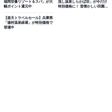
福岡宗像リゾート＆スパ」が大
流し温泉しらかば荘」が今だけ
幅ポイント還元中
特別価格に！ 昔懐かしい田園風
景に囲まれた宿【5月11日】
【楽天トラベルセール】兵庫県
「湯村温泉緑屋」が特別価格で
この宿泊施設のおすすめポイントは？
登場中
岩手県の盛岡つなぎ温泉にある「盛岡つなぎ温泉 四季
亭」は、数寄屋造りの純和風な佇まいが魅力の宿。三陸
直送の御造りや岩手県産牛など、地元の恵みを活かした
月替わりの懐石料理を堪能できます。裏山の景色を眺め
ながら浸かる露天風呂は、清々しい空気に包まれて体の
芯から温まる癒しの空間。一人旅から家族旅行まで、心
尽くしのおもてなしで迎えてくれます。
宿泊者からは「季節の料理が絶品で、またスタッフの皆
様から温かい接客をしていただけて大変満足できまし
た」「客室露天風呂付きのお部屋に宿泊しましたが、温