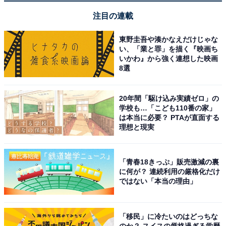
注目の連載
楽天トラベルでキャンペーンを見る
東野圭吾や湊かなえだけじゃな
い、「業と罪」を描く『映画ち
いかわ』から強く連想した映画
8選
※掲載されている情報は記事公開時のものです。あらか
20年間「駆け込み実績ゼロ」の
じめご了承ください。 また、記事中の宿泊プランを予約
学校も…「こども110番の家」
すると、売上の一部がオールアバウトに還元されること
は本当に必要？ PTAが直面する
理想と現実
があります。
「青春18きっぷ」販売激減の裏
この記事の執筆者：
All About ニュース 旅行
に何が？ 連続利用の厳格化だけ
部
ではない「本当の理由」
全国の人気ホテルから今泊まりたい宿を厳選してご紹介。日々更新
される売れ筋ランキングや、見逃せないセール・キャンペーン情報
「移民」に冷たいのはどっちな
など、お得に旅を楽しむための秘けつが満載です。さらに、ここで
...続きを読む
のか？ スイスの厳格過ぎる学歴