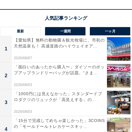
泉がとても気持ちよく、大浴場もチェックインからアウ
トまでずっと入浴可能で満足度が高かったです」という
声があがっています。落ち着いた和の空間で旬の味覚を
味わいたい人や、四季折々の自然を感じながら名湯をゆ
最新
一週間
一ヶ月
ったり楽しみたい人におすすめの宿です。
【愛知県】無料の動物園＆観光牧場に、市初の
天然温泉も！ 高速道路のハイウェイオア...
1
2026/08/07
「面白いのあったから購入〜」ダイソーのポッ
プアップランドリーバッグが話題。“さま...
2
2026/08/03
「1000円には見えなかった」スタンダードプ
ロダクツのリュックが「高見えする」の...
3
2026/08/03
「15分で完成してめちゃ楽しかった」3COINS
の「モールドールトレカケースキッ...
4