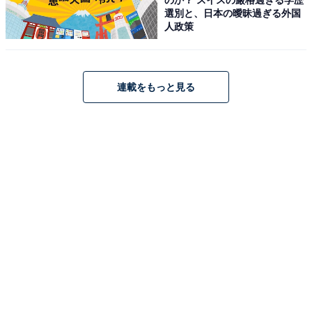
しか読めない独自コンテンツも充実。編集部員による宿泊レビュー
選別と、日本の曖昧過ぎる外国
では、公式Webサイトだけでは分からないリアルな様子を紹介しま
人政策
す。
こちらもおすすめ
【楽天トラベル売れ筋1位】佐賀県「嬉野温泉
湯宿皿山」は美肌の湯と器の世界に癒される宿
連載をもっと見る
【5月11日】