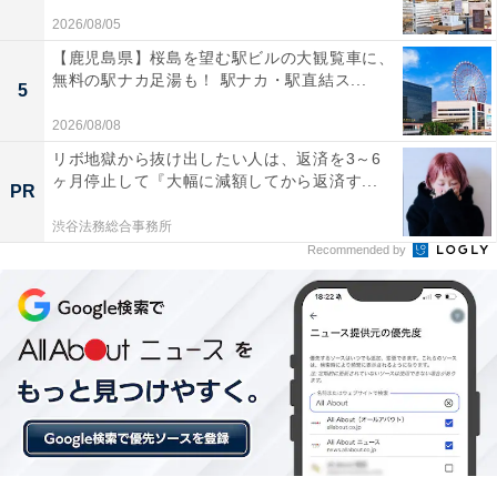
2026/08/05
楽天トラベルの「5と0のつく日」キャンペーンと
【鹿児島県】桜島を望む駅ビルの大観覧車に、
は？
無料の駅ナカ足湯も！ 駅ナカ・駅直結ス...
5
2026/08/08
楽天トラベル
では、毎月5と0のつく日（5日・10日・15
リボ地獄から抜け出したい人は、返済を3～6
日・20日・25日・30日）から48時間限定で特別キャンペ
ヶ月停止して『大幅に減額してから返済す...
PR
ーンを実施。対象日にエントリー＆予約をすると、宿泊
渋谷法務総合事務所
料金が特別価格になるほか、ポイント還元率もアップし
Recommended by
ます。
さらに、キャンペーン対象施設の中には、期間限定のス
ペシャルプランや豪華特典が付く場合もあります。旅行
をお得に楽しみたい方は、ぜひこの機会を活用しましょ
う。