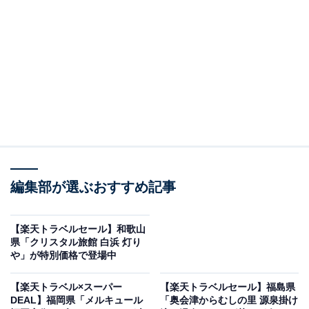
盛岡つなぎ温泉 四季亭（画像出典：楽天トラベル）
「盛岡つなぎ温泉 四季亭」は現在特別価格で宿泊可能で
編集部が選ぶおすすめ記事
す。
【楽天トラベルセール】和歌山
県「クリスタル旅館 白浜 灯り
や」が特別価格で登場中
楽天トラベルでホテルを見る
【楽天トラベル×スーパー
【楽天トラベルセール】福島県
DEAL】福岡県「メルキュール
「奥会津からむしの里 源泉掛け