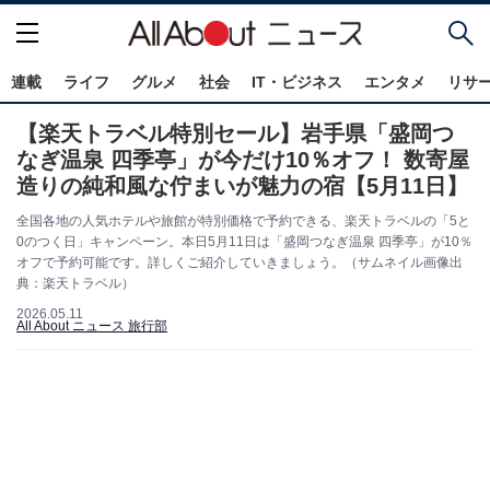
連載
ライフ
グルメ
社会
IT・ビジネス
エンタメ
リサ
【楽天トラベル特別セール】岩手県「盛岡つ
なぎ温泉 四季亭」が今だけ10％オフ！ 数寄屋
造りの純和風な佇まいが魅力の宿【5月11日】
全国各地の人気ホテルや旅館が特別価格で予約できる、楽天トラベルの「5と
0のつく日」キャンペーン。本日5月11日は「盛岡つなぎ温泉 四季亭」が10％
オフで予約可能です。詳しくご紹介していきましょう。（サムネイル画像出
典：楽天トラベル）
2026.05.11
All About ニュース 旅行部