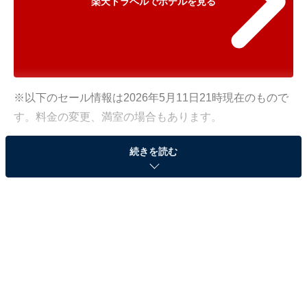
楽天トラベルでホテルを見る
※以下のセール情報は2026年5月11日21時現在のもので
す。料金の変更、満室の場合もあります。
※本記事で紹介している商品の購入やサービスの利用により、売上の一部が
続きを読む
オールアバウトに還元されることがあります。
「盛岡つなぎ温泉 四季亭」が10％オフで登場！