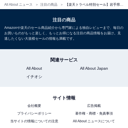
All About ニュース
注目の商品
【楽天トラベル特別セール】岩手県「盛岡つなぎ温泉 四季亭」が今だけ10％オフ！ 数寄屋造りの純和風な佇まいが魅力の宿【5月11日】
注目の商品
Amazonや楽天のセール商品紹介から専門家による独自レビューまで、毎日の
お買いものがもっと楽しく、もっとお得になる注目の商品情報をお届け。見
逃したくない大規模セールの情報も満載です。
関連サービス
All About
All About Japan
イチオシ
サイト情報
会社概要
広告掲載
プライバシーポリシー
著作権・商標・免責事項
当サイトの情報についての注意
All About ニュースについて