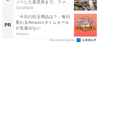
ノベした直売所まで。ファ
は和の
ー...
が...
2026/08/06
2026/08/0
「今日の目玉商品は？」毎日
会議の録
変わるAmazonタイムセール
議事録
PR
PR
が見逃せない
Amazon
カイタヨ
Recommended by