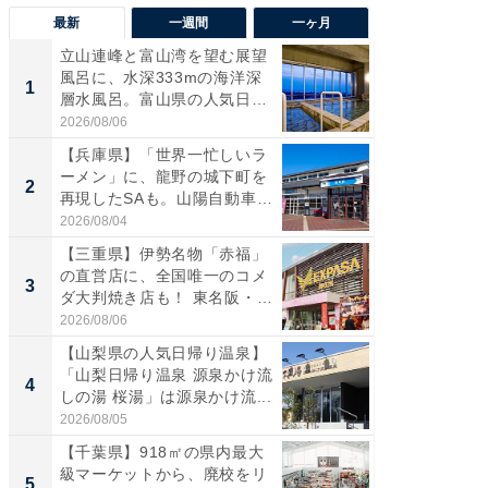
最新
一週間
一ヶ月
立山連峰と富山湾を望む展望
【兵庫
風呂に、水深333mの海洋深
ーメン
1
1
層水風呂。富山県の人気日
再現した
帰...
道...
2026/08/06
2026/08/0
【兵庫県】「世界一忙しいラ
【三重
ーメン」に、龍野の城下町を
「鈴鹿天
2
2
再現したSAも。山陽自動車
は100
道...
2026/08/04
2026/08/0
【三重県】伊勢名物「赤福」
ステラ
の直営店に、全国唯一のコメ
詰め放題
3
3
ダ大判焼き店も！ 東名阪・
00円で「
伊...
2026/08/06
2026/08/0
【山梨県の人気日帰り温泉】
「ミニオ
「山梨日帰り温泉 源泉かけ流
ッグ！ 
4
4
しの湯 桜湯」は源泉かけ流...
ど、夏限
2026/08/05
2026/08/0
【千葉県】918㎡の県内最大
【埼玉
級マーケットから、廃校をリ
「行田天
5
5