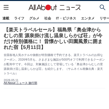
連載
ライフ
グルメ
社会
IT・ビジネス
エンタメ
リサ
【楽天トラベルセール】福島県「奥会津から
むしの里 源泉掛け流し温泉しらかば荘」が今
だけ特別価格に！ 昔懐かしい田園風景に囲ま
れた宿【5月11日】
全国各地人気ホテルや旅館が特別価格で予約できる、楽天トラベルのお得な
クーポン。2026年5月も、さまざまな施設が500円オフで利用できるクーポン
が配布中です。今回は、対象施設として登場している「奥会津からむしの里
源泉掛け流し温泉しらかば荘」を紹介します。（サムネイル画像出典：楽天
トラベル）
2026.05.11
All About ニュース 旅行部