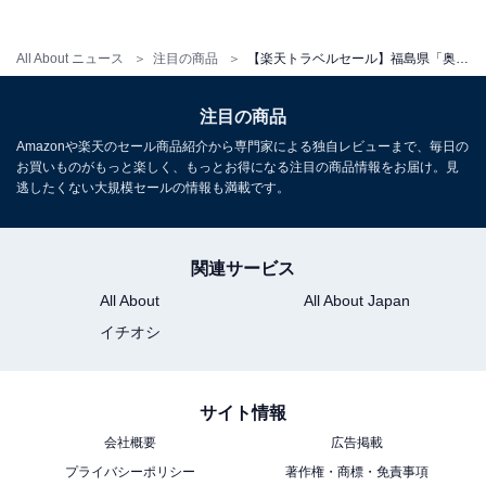
All About ニュース
注目の商品
【楽天トラベルセール】福島県「奥会津からむしの里 源泉掛け流し温泉しらかば荘」が今だけ特別価格に！ 昔懐かしい田園風景に囲まれた宿【5月11日】
注目の商品
Amazonや楽天のセール商品紹介から専門家による独自レビューまで、毎日の
お買いものがもっと楽しく、もっとお得になる注目の商品情報をお届け。見
逃したくない大規模セールの情報も満載です。
関連サービス
All About
All About Japan
イチオシ
サイト情報
会社概要
広告掲載
プライバシーポリシー
著作権・商標・免責事項