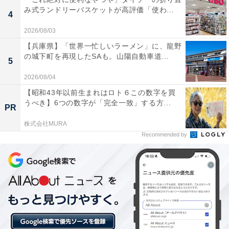
み式ランドリーバスケットが高評価「使わ...
4
2026/08/03
【兵庫県】「世界一忙しいラーメン」に、龍野
の城下町を再現したSAも。山陽自動車道...
5
2026/08/04
楽天トラベルの「クーポン祭」とは？
【昭和43年以前生まれはロト６この数字を買
うべき】6つの数字が「完全一致」する方...
PR
楽天トラベル
では、定期的に「クーポン祭」を開催。人
気の宿やホテルを対象に、宿泊予約で使えるお得な割引
株式会社MURA
Recommended by
クーポンを配布します。
クーポンは、国内宿泊や海外ツアー、レンタカーなど、
さまざまな旅行商品で利用可能。複数のクーポンを組み
合わせて、さらに割引率をアップできる場合もありま
す。賢く旅の計画を立てて、お得に旅行を楽しみましょ
う。