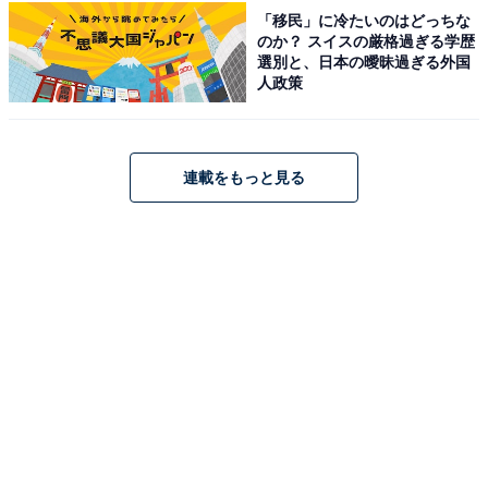
全国の人気ホテルから今泊まりたい宿を厳選してご紹介。日々更新
「移民」に冷たいのはどっちな
される売れ筋ランキングや、見逃せないセール・キャンペーン情報
のか？ スイスの厳格過ぎる学歴
選別と、日本の曖昧過ぎる外国
など、お得に旅を楽しむための秘けつが満載です。さらに、ここで
...続きを読む
人政策
しか読めない独自コンテンツも充実。編集部員による宿泊レビュー
では、公式Webサイトだけでは分からないリアルな様子を紹介しま
す。
こちらもおすすめ
連載をもっと見る
【楽天トラベルセール】兵庫県「湯村温泉緑
屋」が特別価格で登場中