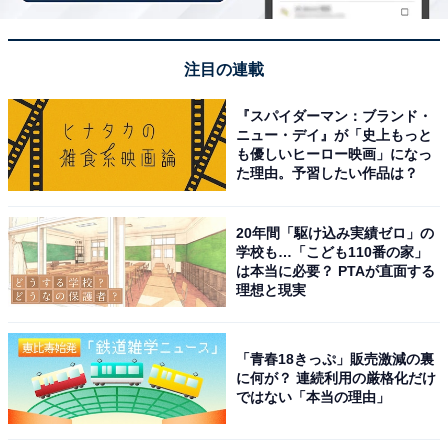
注目の連載
『スパイダーマン：ブランド・
楽天トラベルでクーポン祭を見る
ニュー・デイ』が「史上もっと
も優しいヒーロー映画」になっ
た理由。予習したい作品は？
20年間「駆け込み実績ゼロ」の
※掲載されている情報は記事公開時のものです。あらか
学校も…「こども110番の家」
は本当に必要？ PTAが直面する
じめご了承ください。また、記事中の宿泊プランを予約
理想と現実
すると、売上の一部がオールアバウトに還元されること
があります。
「青春18きっぷ」販売激減の裏
に何が？ 連続利用の厳格化だけ
この記事の執筆者：
All About ニュース 旅行
ではない「本当の理由」
部