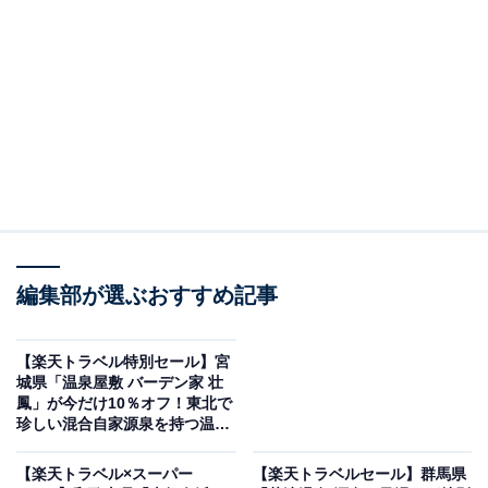
編集部が選ぶおすすめ記事
奥会津からむしの里 源泉掛け流し温泉しらかば荘（画像出典：楽天トラベ
ル）
【楽天トラベル特別セール】宮
城県「温泉屋敷 バーデン家 壮
「奥会津からむしの里 源泉掛け流し温泉しらかば荘」は
鳳」が今だけ10％オフ！東北で
現在特別価格で宿泊可能です。
珍しい混合自家源泉を持つ温泉
宿【5月10日】
【楽天トラベル×スーパー
【楽天トラベルセール】群馬県