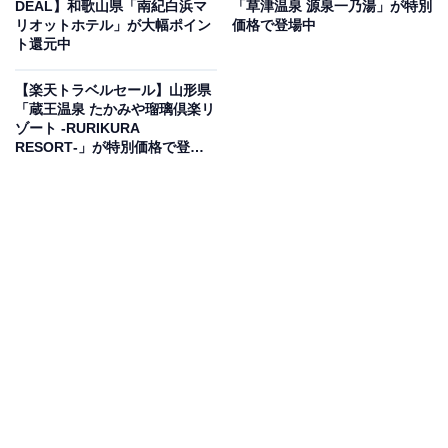
DEAL】和歌山県「南紀白浜マ
「草津温泉 源泉一乃湯」が特別
リオットホテル」が大幅ポイン
価格で登場中
ト還元中
楽天トラベルでホテルを見る
【楽天トラベルセール】山形県
「蔵王温泉 たかみや瑠璃倶楽リ
ゾート ‐RURIKURA
RESORT‐」が特別価格で登場
中
この宿泊施設のおすすめポイントは？
奥会津の昭和村に位置する「奥会津からむしの里 源泉掛
け流し温泉しらかば荘」は、昔懐かしい田園風景に囲ま
れた宿。最大の魅力は敷地内の自家源泉から引く天然温
泉100％の掛け流し湯で、冬は格別の雪見露天を堪能で
きます。地元の蕎麦粉を使った手打ち蕎麦や旬の山菜な
ど、奥会津の豊かな自然を味わう深山料理も自慢の一つ
です。