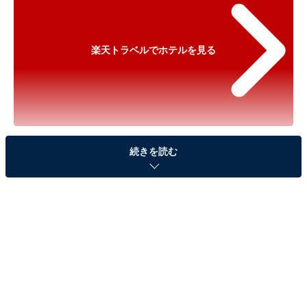
楽天トラベルでホテルを見る
※以下のセール情報は2026年5月11日15時30分現在のも
続きを読む
のです。料金の変更、満室の場合もあります。
※本記事で紹介している商品の購入やサービスの利用により、売上の一部が
オールアバウトに還元されることがあります。
「奥会津からむしの里 源泉掛け流し温泉しらかば
荘」が500円オフで登場！