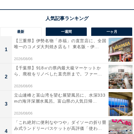
宿泊者からは「お風呂は硫黄の香りが強く、温泉を実感
することができます」「食事も美味しくお腹いっぱいに
なりました」という声があがっています。圧倒的な絶景
最新
一週間
一ヶ月
の中でリフレッシュしたい人や、建築美と良質な温泉を
【三重県】伊勢名物「赤福」の直営店に、全国
両方楽しみたい人におすすめの宿です。
唯一のコメダ大判焼き店も！ 東名阪・伊...
1
2026/08/06
【千葉県】918㎡の県内最大級マーケットか
ら、廃校をリノベした直売所まで。ファー...
2
2026/08/06
立山連峰と富山湾を望む展望風呂に、水深333
mの海洋深層水風呂。富山県の人気日帰...
3
2026/08/06
「これ絶対に便利なやつや」ダイソーの折り畳
み式ランドリーバスケットが高評価「使わ...
4