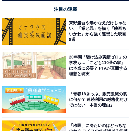
注目の連載
楽天トラベルでクーポン祭を見る
東野圭吾や湊かなえだけじゃな
い、「業と罪」を描く『映画ち
いかわ』から強く連想した映画
8選
※掲載されている情報は記事公開時のものです。あらか
じめご了承ください。また、記事中の宿泊プランを予約
20年間「駆け込み実績ゼロ」の
学校も…「こども110番の家」
すると、売上の一部がオールアバウトに還元されること
は本当に必要？ PTAが直面する
があります。
理想と現実
この記事の執筆者：
All About ニュース 旅行
「青春18きっぷ」販売激減の裏
部
に何が？ 連続利用の厳格化だけ
ではない「本当の理由」
全国の人気ホテルから今泊まりたい宿を厳選してご紹介。日々更新
される売れ筋ランキングや、見逃せないセール・キャンペーン情報
など、お得に旅を楽しむための秘けつが満載です。さらに、ここで
...続きを読む
「移民」に冷たいのはどっちな
しか読めない独自コンテンツも充実。編集部員による宿泊レビュー
のか？ スイスの厳格過ぎる学歴