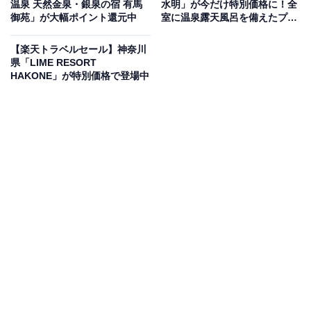
温泉 天然金泉・銀泉の宿 有馬
水明」が今だけ特別価格に！全
御苑」が大幅ポイント還元中
室に温泉露天風呂を備えたプラ
イベート感あふれる湯宿【5月9
楽天トラベルでホテルを見る
日】
【楽天トラベルセール】神奈川
県「LIME RESORT
HAKONE」が特別価格で登場中
この宿泊施設のおすすめポイントは？
山形県の蔵王温泉にある「蔵王温泉 たかみや瑠璃倶楽リ
ゾート ‐RURIKURA RESORT‐」は、建築家・丹下健三
氏が設計したモダンな佇まいのホテル。朝日連峰や蔵王
山系を一望できる3つのテラスを備え、四季折々の雄大
な景色と一体になれる滞在が魅力です。夕食には美食
県・山形の旬を味わう創作ディナー、温泉は24時間入浴
可能な源泉掛け流しの「美人づくりの湯」を堪能できま
す。