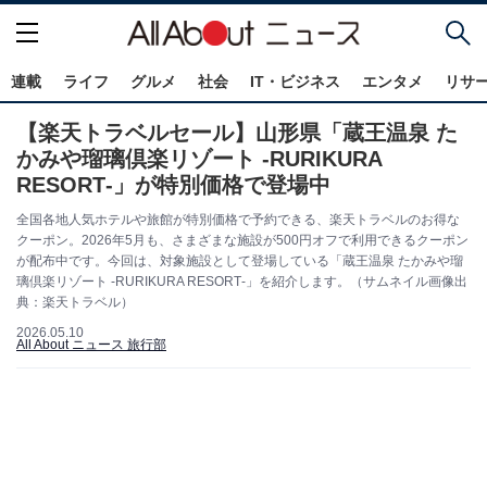
連載
ライフ
グルメ
社会
IT・ビジネス
エンタメ
リサ
【楽天トラベルセール】山形県「蔵王温泉 た
かみや瑠璃倶楽リゾート ‐RURIKURA
RESORT‐」が特別価格で登場中
全国各地人気ホテルや旅館が特別価格で予約できる、楽天トラベルのお得な
クーポン。2026年5月も、さまざまな施設が500円オフで利用できるクーポン
が配布中です。今回は、対象施設として登場している「蔵王温泉 たかみや瑠
璃倶楽リゾート ‐RURIKURA RESORT‐」を紹介します。（サムネイル画像出
典：楽天トラベル）
2026.05.10
All About ニュース 旅行部