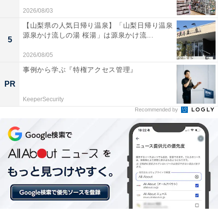
2026/08/03
【山梨県の人気日帰り温泉】「山梨日帰り温泉
源泉かけ流しの湯 桜湯」は源泉かけ流...
楽天トラベルの「クーポン祭」とは？
5
2026/08/05
楽天トラベル
では、定期的に「クーポン祭」を開催。人
事例から学ぶ『特権アクセス管理』
気の宿やホテルを対象に、宿泊予約で使えるお得な割引
PR
クーポンを配布します。
KeeperSecurity
Recommended by
クーポンは、国内宿泊や海外ツアー、レンタカーなど、
さまざまな旅行商品で利用可能。複数のクーポンを組み
合わせて、さらに割引率をアップできる場合もありま
す。賢く旅の計画を立てて、お得に旅行を楽しみましょ
う。