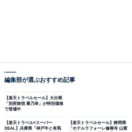
編集部が選ぶおすすめ記事
蔵王温泉 たかみや瑠璃倶楽リゾート ‐RURIKURA RESORT‐（画像出典：楽
天トラベル）
【楽天トラベルセール】大分県
「蔵王温泉 たかみや瑠璃倶楽リゾート ‐RURIKURA
「別府旅宿 最乃幸」が特別価格
RESORT‐」は現在特別価格で宿泊可能です。
で登場中
【楽天トラベル×スーパー
【楽天トラベルセール】静岡県
DEAL】兵庫県「神戸牛と有馬
「ホテルラフォーレ修善寺 山紫