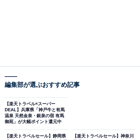
編集部が選ぶおすすめ記事
【楽天トラベル×スーパー
DEAL】兵庫県「神戸牛と有馬
塩原温泉 湯ったりの宿 松楓楼 松屋（画像出典：楽天トラベル）
温泉 天然金泉・銀泉の宿 有馬
御苑」が大幅ポイント還元中
「塩原・矢板・大田原・西那須野の50～11室のホテル・
旅館」で1位を獲得しているのは、「塩原温泉 湯ったり
【楽天トラベルセール】静岡県
【楽天トラベルセール】神奈川