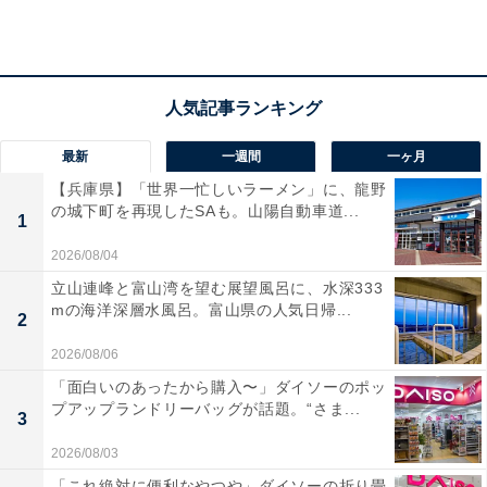
沢な造りです。食事は栃木の旬を活かした「山川会席」
で、こだわりのお酒と共に季節の移ろいを感じられま
す。身体に優しい塩化物泉に癒やされる、至福のひとと
きを過ごせます。
宿泊者からは「お部屋で渓流の音を聴きながら、景色を
最新
一週間
一ヶ月
見渡しながら入る露天風呂は最高でした」「料理も美味
【兵庫県】「世界一忙しいラーメン」に、龍野
の城下町を再現したSAも。山陽自動車道...
しく、スタッフさんの対応も良く、とってもリフレッシ
1
ュできました」という声があがっています。プライベー
2026/08/04
トな空間で温泉を楽しみたい人や、土地の恵みを活かし
立山連峰と富山湾を望む展望風呂に、水深333
た料理を味わいたい人におすすめの宿です。
mの海洋深層水風呂。富山県の人気日帰...
2
2026/08/06
「面白いのあったから購入〜」ダイソーのポッ
プアップランドリーバッグが話題。“さま...
3
2026/08/03
「これ絶対に便利なやつや」ダイソーの折り畳