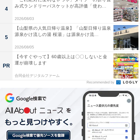
み式ランドリーバスケットが高評価「使わ...
4
2026/08/03
【山梨県の人気日帰り温泉】「山梨日帰り温泉
源泉かけ流しの湯 桜湯」は源泉かけ流...
5
2026/08/05
【今すぐやって】60歳以上は〇〇しないと金
運が崩壊します
楽天トラベルの「5と0のつく日」キャンペーンと
PR
は？
合同会社デジタルファーム
Recommended by
楽天トラベル
では、毎月5日・10日・15日・20日・25
日・30日に特別キャンペーンを実施。対象日にエントリ
ー＆予約をすると、宿泊料金が特別価格になるほか、ポ
イント還元率もアップします。
さらに、キャンペーン対象施設の中には、期間限定のス