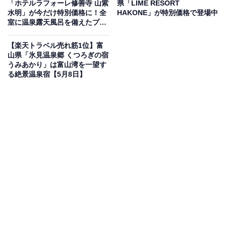
「ホテルラフォーレ修善寺 山紫
県「LIME RESORT
の宿 松楓楼 松屋」です。
水明」が今だけ特別価格に！全
HAKONE」が特別価格で登場中
室に温泉露天風呂を備えたプラ
イベート感あふれる湯宿【5月9
日】
【楽天トラベル売れ筋1位】富
山県「氷見温泉郷 くつろぎの宿
うみあかり」は富山湾を一望す
る絶景温泉宿【5月8日】
楽天トラベルでホテルを見る
この宿泊施設のおすすめポイントは？
塩原温泉に佇む「塩原温泉 湯ったりの宿 松楓楼 松屋」
は、美肌効果のある名湯と旬の味覚を堪能できる宿。特
に温泉かけ流しの露天風呂が付いた客室「湯の里の詩」
は、ウッドデッキで手足を伸ばしてリラックスできる贅