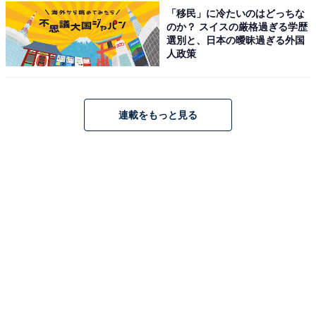
この記事の執筆者：
All About ニュース 旅行
「移民」に冷たいのはどっちな
部
のか？ スイスの厳格過ぎる学歴
選別と、日本の曖昧過ぎる外国
人政策
全国の人気ホテルから今泊まりたい宿を厳選してご紹介。日々更新
される売れ筋ランキングや、見逃せないセール・キャンペーン情報
など、お得に旅を楽しむための秘けつが満載です。さらに、ここで
...続きを読む
しか読めない独自コンテンツも充実。編集部員による宿泊レビュー
連載をもっと見る
では、公式Webサイトだけでは分からないリアルな様子を紹介しま
す。
こちらもおすすめ
【楽天トラベルセール】大分県「別府旅宿 最乃
幸」が特別価格で登場中