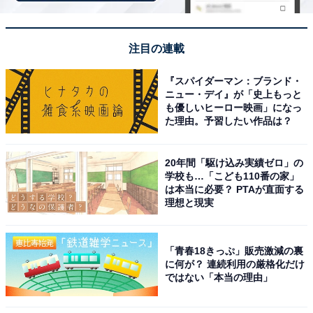
ペシャルプランや豪華特典が付く場合もあります。旅行
をお得に楽しみたい方は、ぜひこの機会を活用しましょ
う。
注目の連載
『スパイダーマン：ブランド・
ニュー・デイ』が「史上もっと
も優しいヒーロー映画」になっ
た理由。予習したい作品は？
楽天トラベルでキャンペーンを見る
20年間「駆け込み実績ゼロ」の
学校も…「こども110番の家」
は本当に必要？ PTAが直面する
理想と現実
※掲載されている情報は記事公開時のものです。あらか
じめご了承ください。また、記事中の宿泊プランを予約
「青春18きっぷ」販売激減の裏
すると、売上の一部がオールアバウトに還元されること
に何が？ 連続利用の厳格化だけ
があります。
ではない「本当の理由」