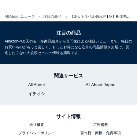
All About ニュース
注目の商品
【楽天トラベル売れ筋1位】栃木県「塩原温泉 湯ったりの宿 松楓楼 松屋」が選ばれる理由
注目の商品
Amazonや楽天のセール商品紹介から専門家による独自レビューまで、毎日の
お買いものがもっと楽しく、もっとお得になる注目の商品情報をお届け。見
逃したくない大規模セールの情報も満載です。
関連サービス
All About
All About Japan
イチオシ
サイト情報
会社概要
広告掲載
プライバシーポリシー
著作権・商標・免責事項