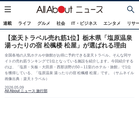
連載
ライフ
グルメ
社会
IT・ビジネス
エンタメ
リサ
【楽天トラベル売れ筋1位】栃木県「塩原温泉
湯ったりの宿 松楓楼 松屋」が選ばれる理由
全国各地の人気ホテルや旅館がお得に予約できる楽天トラベル。そんな同サ
イトの売れ筋ランキングで1位となっている施設を紹介します。今回紹介する
のは、「塩原・矢板・大田原・西那須野の50～11室のホテル・旅館」で1位
を獲得している、「塩原温泉 湯ったりの宿 松楓楼 松屋」です。（サムネイル
画像出典：楽天トラベル）
2026.05.09
All About ニュース 旅行部