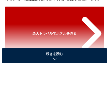
楽天トラベルでホテルを見る
続きを読む
※以下のセール情報は2026年5月9日21時現在のもので
す。料金の変更、満室の場合もあります。
※本記事で紹介している商品の購入やサービスの利用により、売上の一部が
オールアバウトに還元されることがあります。
「塩原温泉 湯ったりの宿 松楓楼 松屋」は美肌効
果のある名湯と旬の味覚を堪能できる宿