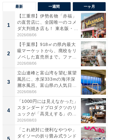
最新
一週間
一ヶ月
【三重県】伊勢名物「赤福」
【兵庫
の直営店に、全国唯一のコメ
ーメン
1
1
ダ大判焼き店も！ 東名阪・
再現した
伊...
道...
2026/08/06
2026/08/0
【千葉県】918㎡の県内最大
【三重
級マーケットから、廃校をリ
の直営
2
2
ノベした直売所まで。ファ
ダ大判焼
ー...
伊...
2026/08/06
2026/08/0
立山連峰と富山湾を望む展望
【千葉県
風呂に、水深333mの海洋深
級マー
3
3
層水風呂。富山県の人気日
ノベし
帰...
ー...
2026/08/06
2026/08/0
「1000円には見えなかった」
ステラ
スタンダードプロダクツのリ
詰め放題
4
4
ュックが「高見えする」の...
00円で「
2026/08/03
2026/08/0
「これ絶対に便利なやつや」
立山連
ダイソーの折り畳み式ランド
風呂に、
5
5