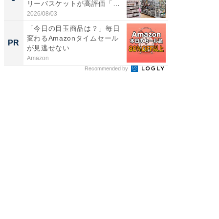
リーバスケットが高評価「使
層水風
わ...
帰...
2026/08/03
2026/08/0
「今日の目玉商品は？」毎日
【西野
変わるAmazonタイムセール
を追求
PR
PR
が見逃せない
は
Amazon
FINCHI o
Recommended by