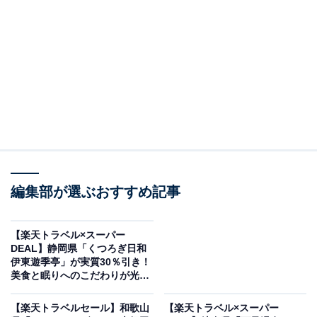
編集部が選ぶおすすめ記事
【楽天トラベル×スーパー
瀬見温泉 ゆめみの宿 観松館（画像出典：楽天トラベル）
DEAL】静岡県「くつろぎ日和
伊東遊季亭」が実質30％引き！
「瀬見温泉 ゆめみの宿 観松館」の楽天スーパーDEALプ
美食と眠りへのこだわりが光る
ランを予約すると、実質30％オフで宿泊可能です。
温泉宿【5月8日】
【楽天トラベルセール】和歌山
【楽天トラベル×スーパー