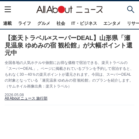
連載
ライフ
グルメ
社会
IT・ビジネス
エンタメ
リサ
【楽天トラベル×スーパーDEAL】山形県「瀬
見温泉 ゆめみの宿 観松館」が大幅ポイント還
元中
全国各地の人気ホテルや旅館にお得な価格で宿泊できる、楽天トラベルの
「スーパーDEAL」。ページに掲載されているプランを予約して宿泊すると、
もれなく30～40％の楽天ポイントが還元されます。今回は、スーパーDEAL
の対象となっている「瀬見温泉 ゆめみの宿 観松館」のプランを紹介します。
（サムネイル画像出典：楽天トラベル）
2026.05.08
All About ニュース 旅行部