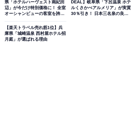
県「ホテルハーヴェスト南紀田
DEAL】岐阜県「下呂温泉 ホテ
辺」が今だけ特別価格に！ 全室
ルくさかべアルメリア」が実質
オーシャンビューの客室を誇る
30％引き！ 日本三名泉の良質
スパリゾート【5月8日】
な湯と絶景を堪能できる宿【5
月6日】
【楽天トラベル売れ筋1位】兵
楽天トラベルでホテルを見る
庫県「城崎温泉 西村屋ホテル招
月庭」が選ばれる理由
この宿泊施設のおすすめポイントは？
山形県の瀬見温泉にある「瀬見温泉 ゆめみの宿 観松館」
は、義経伝説が語り継がれる歴史ある湯を楽しめる宿。
小国川のせせらぎを聞きながら浸かる温泉は、肌がツル
ツルになると評判です。夕食は「山形の料理旅館」とし
て、最上地方の食材や郷土料理を中心に、食の宝庫・山
形ならではの旬の味覚を提供。趣の異なる7つの温泉風