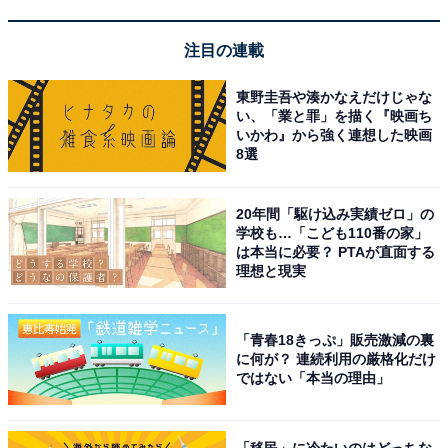
楽天スーパーDEAL対象のホテル・プランを見る
注目の連載
東野圭吾や湊かなえだけじゃな
い、「業と罪」を描く『映画ち
※掲載されている情報は記事公開時のものです。あらか
いかわ』から強く連想した映画
8選
じめご了承ください。 また、記事中の宿泊プランを予約
すると、売上の一部がオールアバウトに還元されること
20年間「駆け込み実績ゼロ」の
があります。
学校も…「こども110番の家」
は本当に必要？ PTAが直面する
理想と現実
この記事の執筆者：
All About ニュース 旅行
部
「青春18きっぷ」販売激減の裏
全国の人気ホテルから今泊まりたい宿を厳選してご紹介。日々更新
に何が？ 連続利用の厳格化だけ
される売れ筋ランキングや、見逃せないセール・キャンペーン情報
ではない「本当の理由」
など、お得に旅を楽しむための秘けつが満載です。さらに、ここで
...続きを読む
しか読めない独自コンテンツも充実。編集部員による宿泊レビュー
では、公式Webサイトだけでは分からないリアルな様子を紹介しま
「移民」に冷たいのはどっちな