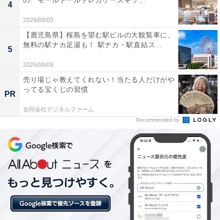
の「モールドールトレカケースキッ...
4
2026/08/05
【鹿児島県】桜島を望む駅ビルの大観覧車に、
無料の駅ナカ足湯も！ 駅ナカ・駅直結ス...
5
楽天トラベルのスーパーDEALとは？
2026/08/08
売り場じゃ教えてくれない！当たる人だけがや
楽天スーパーDEALは、全国各地の人気ホテルや旅館を
ってる宝くじの習慣
PR
大幅ポイントバックで予約できるイベント。楽天IDを用
合同会社デジタルファーム
いてスーパーDEAL対象のプランを予約し、実際に宿泊
Recommended by
すると、もれなく宿泊料金の30～40％が楽天ポイントで
還元されます。お得に宿泊したい人は、日々更新される
おすすめプランをお見逃しなく！
※プラン名称に【楽天スーパーDEAL】と記載があるプ
ランのみ、ポイント還元対象です