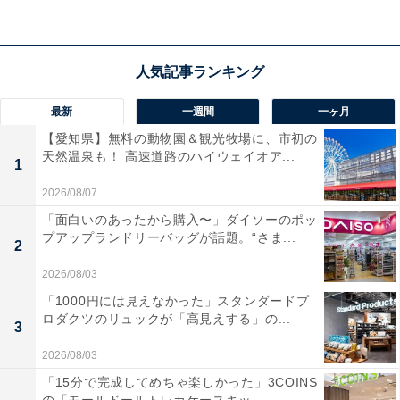
呂付客室「七宝倶楽部」では、誰にも邪魔されずプライ
ベートな癒やしの時間を過ごせます。
宿泊者からは「特に良かったのは食事です。夕食、朝食
どちらもたいへん美味しかったです」「お風呂は肌がス
最新
一週間
一ヶ月
ベスベになります」という声があがっています。歴史あ
【愛知県】無料の動物園＆観光牧場に、市初の
る名湯でリフレッシュしたい人や、山形の滋味溢れる料
天然温泉も！ 高速道路のハイウェイオア...
1
理を存分に味わいたい人におすすめの宿です。
2026/08/07
「面白いのあったから購入〜」ダイソーのポッ
プアップランドリーバッグが話題。“さま...
2
2026/08/03
「1000円には見えなかった」スタンダードプ
ロダクツのリュックが「高見えする」の...
3
2026/08/03
「15分で完成してめちゃ楽しかった」3COINS