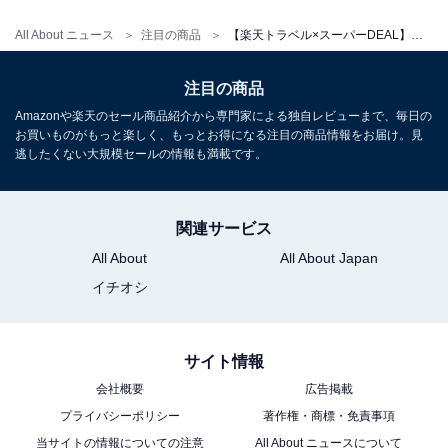
All About ニュース
注目の商品
【楽天トラベル×スーパーDEAL】山形県「瀬見温泉 ゆめみの宿 観松館」が大幅ポイント還元中
注目の商品
Amazonや楽天のセール商品紹介から専門家による独自レビューまで、毎日の
お買いものがもっと楽しく、もっとお得になる注目の商品情報をお届け。見
逃したくない大規模セールの情報も満載です。
関連サービス
All About
All About Japan
イチオシ
サイト情報
会社概要
広告掲載
プライバシーポリシー
著作権・商標・免責事項
当サイトの情報についての注意
All About ニュースについて