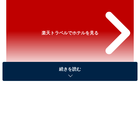
楽天トラベルでホテルを見る
続きを読む
※以下のセール情報は2026年5月8日13時現在のもので
す。料金の変更、満室の場合もあります。
※本記事で紹介している商品の購入やサービスの利用により、売上の一部が
オールアバウトに還元されることがあります。
「瀬見温泉 ゆめみの宿 観松館」が実質30％引き
に！