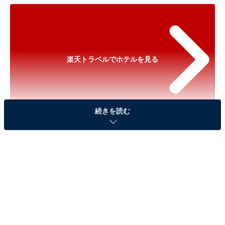
楽天トラベルでホテルを見る
続きを読む
※以下のセール情報は2026年5月8日17時45分現在のも
のです。料金の変更、満室の場合もあります。
※本記事で紹介している商品の購入やサービスの利用により、売上の一部が
オールアバウトに還元されることがあります。
「旅館 飛騨牛の宿」は厳選された極上の飛騨牛が
自慢の宿