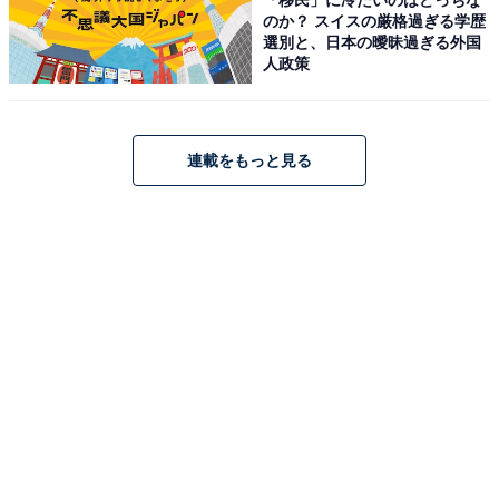
のか？ スイスの厳格過ぎる学歴
全国の人気ホテルから今泊まりたい宿を厳選してご紹介。日々更新
選別と、日本の曖昧過ぎる外国
される売れ筋ランキングや、見逃せないセール・キャンペーン情報
人政策
など、お得に旅を楽しむための秘けつが満載です。さらに、ここで
...続きを読む
しか読めない独自コンテンツも充実。編集部員による宿泊レビュー
では、公式Webサイトだけでは分からないリアルな様子を紹介しま
す。
連載をもっと見る
こちらもおすすめ
【楽天トラベル×スーパーDEAL】山形県「瀬見
温泉 ゆめみの宿 観松館」が大幅ポイント還元中