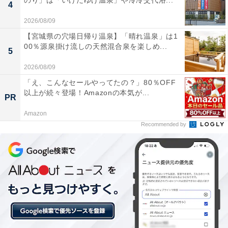
のり」は「いけだゆげ温泉」や冷冷交代浴...
4
2026/08/09
【宮城県の穴場日帰り温泉】「晴れ温泉」は1
00％源泉掛け流しの天然混合泉を楽しめ...
5
2026/08/09
楽天トラベルの「5と0のつく日」キャンペーンと
「え、こんなセールやってたの？」80％OFF
以上が続々登場！Amazonの本気が...
は？
PR
Amazon
楽天トラベル
では、毎月5日・10日・15日・20日・25
Recommended by
日・30日に特別キャンペーンを実施。対象日にエントリ
ー＆予約をすると、宿泊料金が特別価格になるほか、ポ
イント還元率もアップします。
さらに、キャンペーン対象施設の中には、期間限定のス
ペシャルプランや豪華特典が付く場合もあります。旅行
をお得に楽しみたい方は、ぜひこの機会を活用しましょ