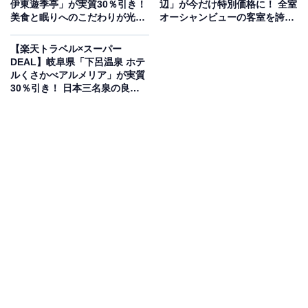
伊東遊季亭」が実質30％引き！
辺」が今だけ特別価格に！ 全室
美食と眠りへのこだわりが光る
オーシャンビューの客室を誇る
温泉宿【5月8日】
スパリゾート【5月8日】
【楽天トラベル×スーパー
DEAL】岐阜県「下呂温泉 ホテ
楽天トラベルでホテルを見る
ルくさかべアルメリア」が実質
30％引き！ 日本三名泉の良質
な湯と絶景を堪能できる宿【5
月6日】
この宿泊施設のおすすめポイントは？
奥飛騨にある「旅館 飛騨牛の宿」は、元牧場と精肉店を
経営していた主人が厳選する極上の飛騨牛が自慢の宿で
す。名物の「せいろ蒸し料理」を中心に、いろり料理な
ど6つのコースから奥飛騨ならではの味覚を選べます。
また、全ての客室に天然温泉の露天風呂が備わってお
り、源泉から直接引いた心地よい湯を、家族や夫婦で気