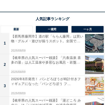
兼ねなく24時間いつでも堪能できるのが大きな魅力で
す。
宿泊者からは「露天風呂から見える満天の星空はいい思
い出になりました」「とにかく飛騨牛を始めとするお料
最新
一週間
一ヶ月
理の素晴らしさには、期待以上で大満足でした」という
【群馬県藤岡市】道の駅「ららん藤岡」は買い
物・グルメ・遊びが揃うスポット。全国で...
声があがっています。本場の美味しい飛騨牛を心ゆくま
1
で味わいたい人や、客室露天風呂でプライベートな時間
2026/08/09
を過ごしたい人におすすめの宿です。
【岐阜県の人気スーパー銭湯】「六条温泉 喜
多の湯」は人工温泉や多彩なお風呂・岩盤...
2
2026/08/09
2026年8月発売！ パンどろぼうが時計付きフ
ィギュアになった「パンどろぼう フ...
3
2026/08/09
【岐阜県の人気スーパー銭湯】「湯どころ み