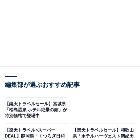
編集部が選ぶおすすめ記事
【楽天トラベルセール】宮城県
旅館 飛騨牛の宿（画像出典：楽天トラベル）
「松島温泉 ホテル絶景の館」が
特別価格で登場中
「奥飛騨・新穂高の50～11室のホテル・旅館」で1位を
獲得しているのは、「旅館 飛騨牛の宿」です。
【楽天トラベル×スーパー
【楽天トラベルセール】和歌山
DEAL】静岡県「くつろぎ日和
県「ホテルハーヴェスト南紀田