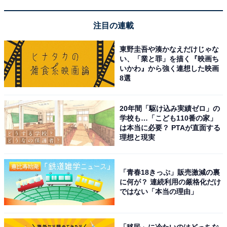
う。
注目の連載
東野圭吾や湊かなえだけじゃな
い、「業と罪」を描く『映画ち
いかわ』から強く連想した映画
楽天トラベルでキャンペーンを見る
8選
20年間「駆け込み実績ゼロ」の
学校も…「こども110番の家」
は本当に必要？ PTAが直面する
※掲載されている情報は記事公開時のものです。あらか
理想と現実
じめご了承ください。また、記事中の宿泊プランを予約
すると、売上の一部がオールアバウトに還元されること
「青春18きっぷ」販売激減の裏
があります。
に何が？ 連続利用の厳格化だけ
ではない「本当の理由」
この記事の執筆者：
All About ニュース 旅行
部
「移民」に冷たいのはどっちな