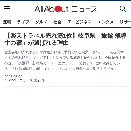
連載
ライフ
グルメ
社会
IT・ビジネス
エンタメ
リサ
【楽天トラベル売れ筋1位】岐阜県「旅館 飛騨
牛の宿」が選ばれる理由
全国各地の人気ホテルや旅館がお得に予約できる楽天トラベル。そんな同サ
イトの売れ筋ランキングで1位となっている施設を紹介します。今回紹介する
のは、「奥飛騨・新穂高の50～11室のホテル・旅館」で1位を獲得してい
る、「旅館 飛騨牛の宿」です。（サムネイル画像出典：楽天トラベル）
2026.05.08
All About ニュース 旅行部