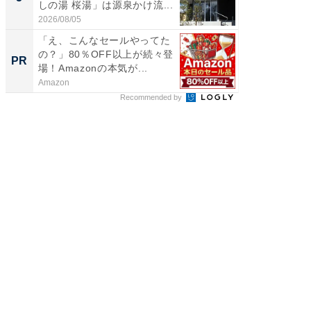
しの湯 桜湯」は源泉かけ流...
は和の
が...
2026/08/05
2026/08/0
「え、こんなセールやってた
全国の
の？」80％OFF以上が続々登
付きの
PR
PR
場！Amazonの本気が...
Amazon
COCO VIL
Recommended by