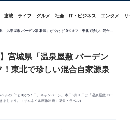
連載
ライフ
グルメ
社会
IT・ビジネス
エンタメ
リ
【楽天トラベル特別セール】宮城県「温泉屋敷 バーデン家 壮鳳」が今だけ10％オフ！東北で珍しい混合自家源泉を持つ温泉宿【5月10日】
】宮城県「温泉屋敷 バーデン
オフ！東北で珍しい混合自家源泉
ベルの「5と0のつく日」キャンペーン。本日5月10日は「温泉屋敷 バー
いきましょう。（サムネイル画像出典：楽天トラベル）