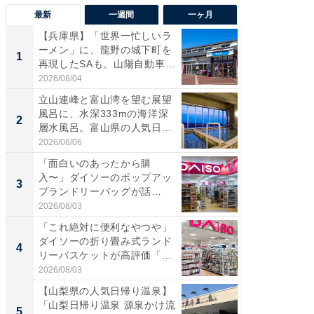
最新
一週間
一ヶ月
【兵庫県】「世界一忙しいラ
【兵庫
ーメン」に、龍野の城下町を
ーメン
1
1
再現したSAも。山陽自動車
再現した
道...
道...
2026/08/04
2026/08/0
立山連峰と富山湾を望む展望
【三重
風呂に、水深333mの海洋深
「鈴鹿天
2
2
層水風呂。富山県の人気日
は100
帰...
2026/08/06
2026/08/0
「面白いのあったから購
ステラ
入〜」ダイソーのポップアッ
詰め放題
3
3
プランドリーバッグが話
00円で「
題。“さま...
2026/08/03
2026/08/0
「これ絶対に便利なやつや」
「ミニオ
ダイソーの折り畳み式ランド
ッグ！ 
4
4
リーバスケットが高評価「使
ど、夏限
わ...
2026/08/03
2026/08/0
【山梨県の人気日帰り温泉】
【埼玉
「山梨日帰り温泉 源泉かけ流
「行田天
5
5