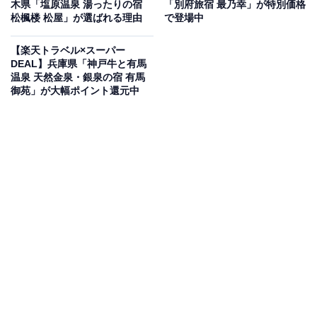
木県「塩原温泉 湯ったりの宿
「別府旅宿 最乃幸」が特別価格
松楓楼 松屋」が選ばれる理由
で登場中
【楽天トラベル×スーパー
DEAL】兵庫県「神戸牛と有馬
楽天トラベルでホテルを見る
温泉 天然金泉・銀泉の宿 有馬
御苑」が大幅ポイント還元中
この宿泊施設のおすすめポイントは？
和歌山県にある「南紀白浜マリオットホテル」は、コバ
ルトブルーの海と歴史ある古湯を満喫できるリゾートホ
テル。全室40平米以上のゆとりある客室は、オーシャン
ビューや温泉付きなど多彩なタイプが揃います。最上階
の大浴場から太平洋の絶景を眺めて浸かる白浜温泉や、
地元の食材をふんだんに取り入れた朝食ビュッフェも大