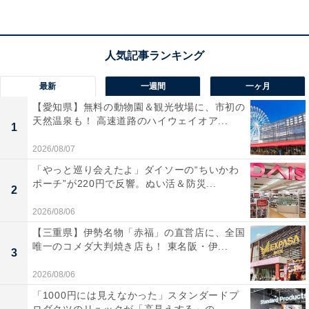
きな魅力です。
宿泊者からは「露天風呂付きの部屋は最高でした。お湯
の温度も調整でき、窓から海も見え好きな時に何回も入
れるのが嬉しいです」「食事も大変美味しくて、凝った
最新
一週間
一ヶ月
料理の数々に感動でした」という声があがっています。
【愛知県】無料の動物園＆観光牧場に、市初の
開放感のある部屋でゆったり過ごしたい人や、絶景を眺
天然温泉も！ 高速道路のハイウェイオア...
1
めながら温泉に浸かりたい人におすすめの宿です。
2026/08/07
「やっと巡り会えたよ」ダイソーの“ちいかわ
ポーチ”が220円で反響。ぬい活＆防災...
2
2026/08/06
【三重県】伊勢名物「赤福」の直営店に、全国
唯一のコメダ大判焼き店も！ 東名阪・伊...
3
2026/08/06
「1000円には見えなかった」スタンダードプ