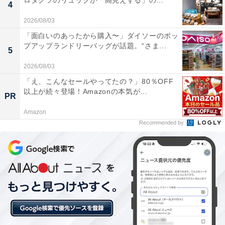
ロダクツのリュックが「高見えする」の...
4
2026/08/03
「面白いのあったから購入〜」ダイソーのポッ
プアップランドリーバッグが話題。“さま...
5
楽天トラベルのスーパーDEALとは？
2026/08/03
「え、こんなセールやってたの？」80％OFF
楽天スーパーDEALは、全国各地の人気ホテルや旅館を
以上が続々登場！Amazonの本気が...
PR
大幅ポイントバックで予約できるイベント。楽天IDを用
Amazon
いてスーパーDEAL対象のプランを予約し、実際に宿泊
Recommended by
すると、もれなく宿泊料金の30～40％が楽天ポイントで
還元されます。お得に宿泊したい人は、日々更新される
おすすめプランをお見逃しなく！
※プラン名称に【楽天スーパーDEAL】と記載があるプ
ランのみ、ポイント還元対象です