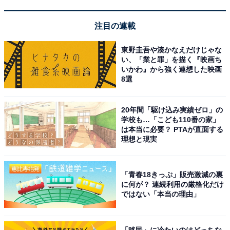
楽天スーパーDEAL対象のホテル・プランを見る
注目の連載
東野圭吾や湊かなえだけじゃな
い、「業と罪」を描く『映画ち
※掲載されている情報は記事公開時のものです。あらか
いかわ』から強く連想した映画
8選
じめご了承ください。 また、記事中の宿泊プランを予約
すると、売上の一部がオールアバウトに還元されること
20年間「駆け込み実績ゼロ」の
があります。
学校も…「こども110番の家」
は本当に必要？ PTAが直面する
理想と現実
この記事の執筆者：
All About ニュース 旅行
部
「青春18きっぷ」販売激減の裏
全国の人気ホテルから今泊まりたい宿を厳選してご紹介。日々更新
に何が？ 連続利用の厳格化だけ
される売れ筋ランキングや、見逃せないセール・キャンペーン情報
ではない「本当の理由」
など、お得に旅を楽しむための秘けつが満載です。さらに、ここで
...続きを読む
しか読めない独自コンテンツも充実。編集部員による宿泊レビュー
では、公式Webサイトだけでは分からないリアルな様子を紹介しま
「移民」に冷たいのはどっちな