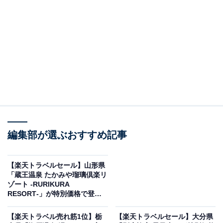
編集部が選ぶおすすめ記事
【楽天トラベルセール】山形県
南紀白浜マリオットホテル（画像出典：楽天トラベル）
「蔵王温泉 たかみや瑠璃倶楽リ
ゾート ‐RURIKURA
「南紀白浜マリオットホテル」の楽天スーパーDEALプ
RESORT‐」が特別価格で登場
ランを予約すると、実質30％オフで宿泊可能です。
中
【楽天トラベル売れ筋1位】栃
【楽天トラベルセール】大分県