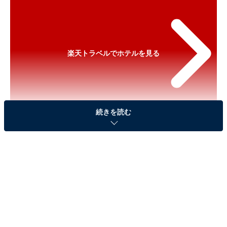
楽天トラベルでホテルを見る
続きを読む
※以下のセール情報は2026年5月10日13時現在のもので
す。料金の変更、満室の場合もあります。
※本記事で紹介している商品の購入やサービスの利用により、売上の一部が
オールアバウトに還元されることがあります。
「南紀白浜マリオットホテル」が実質30％引き
に！