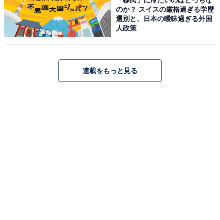
のか？ スイスの厳格過ぎる学歴
選別と、日本の曖昧過ぎる外国
人政策
JVCケンウッド Victor EX-D6 ミニコンポ Bluetooth ウッ
ドコーンシリーズ ハイレゾ音源 CD FM/AM USB再生/録
音 インテリアオーディオ フルレンジウッドコーン
連載をもっと見る
Amazonで見る
JVCケンウッド「NX-W30」
JVCケンウッド JVC NX-W30 ミニコンポ Bluetooth 4.2