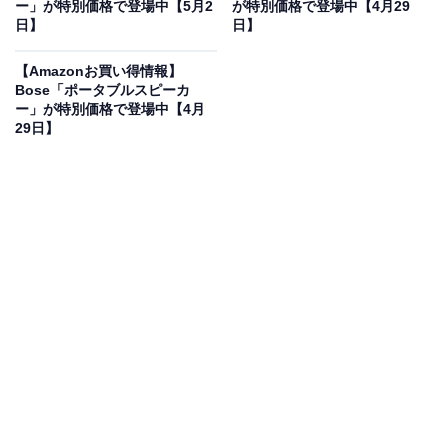
ー」が特別価格で登場中【5月2
が特別価格で登場中【4月29
JVCケンウッドの「ポータブルスピーカー」が限
日】
日】
定価格に！ 10％オフで登場
【Amazonお買い得情報】
Bose「ポータブルスピーカ
ー」が特別価格で登場中【4月
29日】
JVCケンウッド Victor SP-A900-W 手元テレビスピーカー
ワイヤレス ホワイト みみ楽シリーズ 簡単操作 軽量 生活
防水 連続20h再生 ヘッドホン端子接続可
Amazonで見る
JVCケンウッドのポータブルスピーカー「SP-A900-W」
は現在10％オフの特別価格・税込1万4473円販売中で
す。