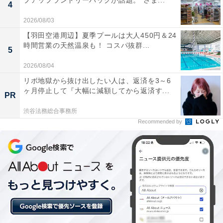
プアップランドリーバッグが話題。“さま...
4
の商品といえそうです。
2026/08/03
【羽田空港周辺】夏季プールは大人450円＆24
時間営業の天然温泉も！ コスパ抜群...
5
2026/08/04
リボ地獄から抜け出したい人は、返済を3～6
ヶ月停止して『大幅に減額してから返済す...
PR
渋谷法務総合事務所
Recommended by
【今日チェックしたい】JVCケンウッドの人気商
品5選