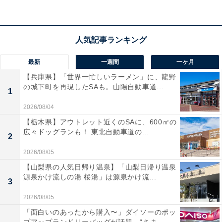
この商品のおすすめポイントは？
テレビの音が聞き取りにくい時に、手元でクリアな音声
を楽しめるワイヤレススピーカーです。ビクター独自の
最新
一週間
一ヶ月
「はっきり音声」機能が、ドラマのセリフやニュースの
【兵庫県】「世界一忙しいラーメン」に、龍野
声を強調して際立たせてくれます。大きなダイヤルで操
の城下町を再現したSAも。山陽自動車道...
1
作も迷わず、本体をベースに置くだけで充電できるスタ
イルが非常に便利！ IPX2の生活防水設計なので、キッチ
2026/08/04
ンで家事をしながら番組を楽しめるのも嬉しいポイント
【栃木県】アウトレット近くのSAに、600㎡の
広々ドッグランも！ 東北自動車道の...
ですね。連続20時間の長時間再生も頼もしいです。
2
2026/08/05
ユーザーからは「接続が簡単ですぐ使えた」「耳の遠い
【山梨県の人気日帰り温泉】「山梨日帰り温泉
家族が喜んでいる」と好評です。一方で、「環境によっ
源泉かけ流しの湯 桜湯」は源泉かけ流...
3
ては稀にノイズが入ることもある」という声も。テレビ
2026/08/05
の音量を上げすぎずにしっかり聞き取りたい人や、家の
「面白いのあったから購入〜」ダイソーのポッ
中を自由に移動しながら音を聞きたい人には、おすすめ