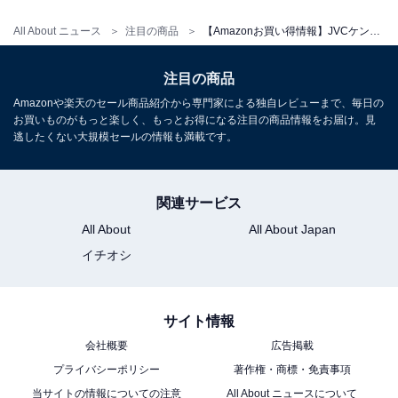
EDR 搭載 ウッドキャビネット ウォールナット
ONEBODY CD/FM/USB/スマホ対応 スリープタイマー搭
All About ニュース
注目の商品
【Amazonお買い得情報】JVCケンウッド「ポータブルスピーカー」が特別価格で登場中【5月12日】
載
Amazonで見る
注目の商品
Amazonや楽天のセール商品紹介から専門家による独自レビューまで、毎日の
お買いものがもっと楽しく、もっとお得になる注目の商品情報をお届け。見
JVCケンウッド「EX-DM10」
逃したくない大規模セールの情報も満載です。
関連サービス
All About
All About Japan
JVCケンウッド Victor EX-DM10 スピーカー Bluetooth
ウッドコーン ハイレゾ再生 FM/AM aptX HD/aptX LL対
イチオシ
応
Amazonで見る
サイト情報
会社概要
広告掲載
JVCケンウッド「EX-HR10000」
プライバシーポリシー
著作権・商標・免責事項
当サイトの情報についての注意
All About ニュースについて