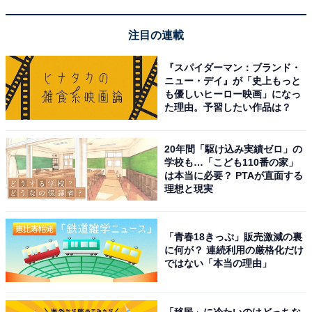
JVCケンウッド「SP-WS02BT」
注目の連載
『スパイダーマン：ブランド・
ニュー・デイ』が「史上もっと
も優しいヒーロー映画」になっ
た理由。予習したい作品は？
20年間「駆け込み実績ゼロ」の
JVCケンウッド Victor SP-WS02BT Bluetooth スピーカ
学校も…「こども110番の家」
ー 小型 最大12時間再生 ステレオペアリング ポータブル
は本当に必要？ PTAが直面する
スピーカー AUX対応 出力20W USB-C充電 ウッドデザイ
理想と現実
ン
Amazonで見る
「青春18きっぷ」販売激減の裏
に何が？ 連続利用の厳格化だけ
ではない「本当の理由」
JVCケンウッド「EX-D6」
「移民」に冷たいのはどっちな