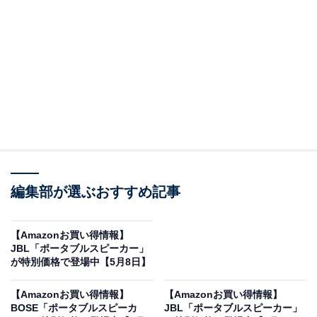
※以下のセール情報は5月12日13時現在のものです。値
段の変更、売り切れの場合もあります。
この記事の執筆者：
All About ニュース お買
編集部が選ぶおすすめ記事
いもの部
Amazonのセール商品から売れ筋ランキングまで、毎日のお買いも
【Amazonお買い得情報】
のがもっと楽しく、もっとお得になる情報をお届け。編集部員によ
JBL「ポータブルスピーカー」
る独自レビューなど、ここでしか手に入らない情報も満載です。
...続きを読む
が特別価格で登場中【5月8日】
※本記事で紹介している商品の購入やサービスの利用により、売上の一部が
【Amazonお買い得情報】
【Amazonお買い得情報】
オールアバウトに還元されることがあります。
BOSE「ポータブルスピーカ
JBL「ポータブルスピーカー」