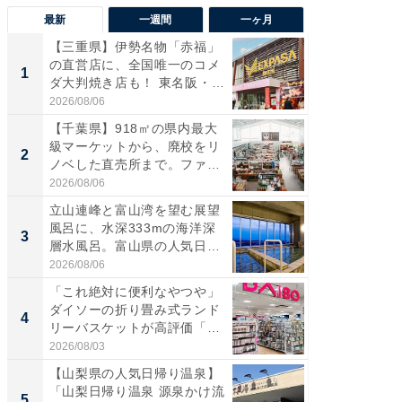
最新
一週間
一ヶ月
【三重県】伊勢名物「赤福」
【兵庫
の直営店に、全国唯一のコメ
ーメン
1
1
ダ大判焼き店も！ 東名阪・
再現した
伊...
道...
2026/08/06
2026/08/0
【千葉県】918㎡の県内最大
【三重
級マーケットから、廃校をリ
「鈴鹿天
2
2
ノベした直売所まで。ファ
は100
ー...
2026/08/06
2026/08/0
立山連峰と富山湾を望む展望
ステラ
風呂に、水深333mの海洋深
詰め放題
3
3
層水風呂。富山県の人気日
00円で「
帰...
2026/08/06
2026/08/0
「これ絶対に便利なやつや」
「ミニオ
ダイソーの折り畳み式ランド
ッグ！ 
4
4
リーバスケットが高評価「使
ど、夏限
わ...
2026/08/03
2026/08/0
【山梨県の人気日帰り温泉】
【埼玉
「山梨日帰り温泉 源泉かけ流
「行田天
5
5