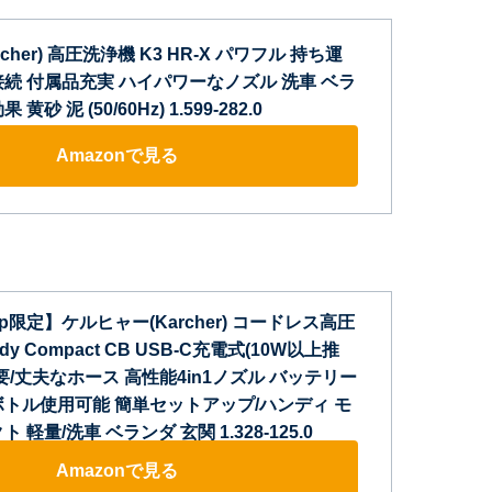
cher) 高圧洗浄機 K3 HR-X パワフル 持ち運
接続 付属品充実 ハイパワーなノズル 洗車 ベラ
砂 泥 (50/60Hz) 1.599-282.0
Amazonで見る
o.jp限定】ケルヒャー(Karcher) コードレス高圧
dy Compact CB USB-C充電式(10W以上推
要/丈夫なホース 高性能4in1ノズル バッテリー
ボトル使用可能 簡単セットアップ/ハンディ モ
 軽量/洗車 ベランダ 玄関 1.328-125.0
Amazonで見る