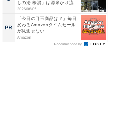
しの湯 桜湯」は源泉かけ流...
は和の
が...
2026/08/05
2026/08/0
「今日の目玉商品は？」毎日
【毎日変
変わるAmazonタイムセール
ムセー
PR
PR
が見逃せない
Amazon
Amazon
Recommended by