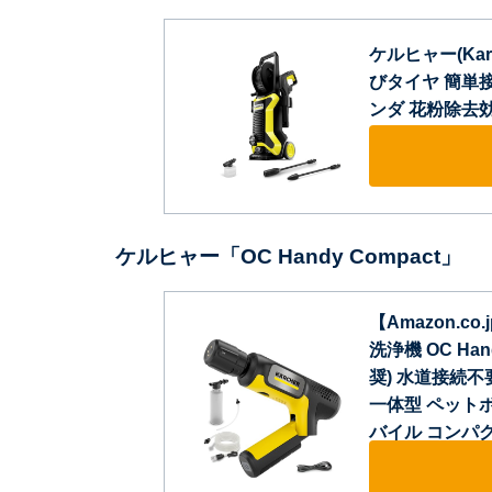
ケルヒャー(Kar
びタイヤ 簡単
ンダ 花粉除去効果 黄
ケルヒャー「OC Handy Compact」
【Amazon.c
洗浄機 OC Han
奨) 水道接続不
一体型 ペット
バイル コンパクト