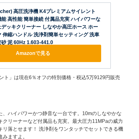
rcher) 高圧洗浄機 K4プレミアムサイレント
機能 高性能 簡単接続 付属品充実 ハイパワーな
止デッキクリーナー しなやか高圧ホース ホー
ヤ 伸縮ハンドル 洗浄剤簡単セッティング 洗車
 60Hz 1.603-441.0
Amazonで見る
ト」は現在6％オフの特別価格・税込5万9129円販売
た、ハイパワーかつ静音な一台です。10mのしなやかな
クリーナーなど付属品も充実。最大圧力11MPaの威力
キリ落とせます！ 洗浄剤をワンタッチでセットできる機
進みますよ。