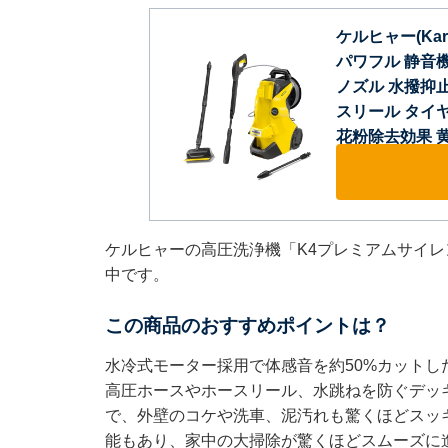
ケルヒャー(Ka
パワフル 静音
ノズル 水撥抑
スリール タイ
花粉除去効果 黄砂 泥
ケルヒャーの高圧洗浄機「K4プレミアムサイレン
中です。
この商品のおすすめポイントは？
水冷式モーター採用で体感音を約50%カットし
高圧ホースやホースリール、水跳ねを防ぐデッキ
で、外壁のコケや洗車、泥汚れも驚くほどスッ
能もあり、家中の大掃除が驚くほどスムーズに