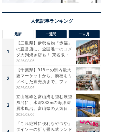
最新
一週間
一ヶ月
【三重県】伊勢名物「赤福」
【兵庫
の直営店に、全国唯一のコメ
ーメン
1
1
ダ大判焼き店も！ 東名阪・
再現した
伊...
道...
2026/08/06
2026/08/0
【千葉県】918㎡の県内最大
【三重
級マーケットから、廃校をリ
「鈴鹿天
2
2
ノベした直売所まで。ファ
は100
ー...
2026/08/06
2026/08/0
立山連峰と富山湾を望む展望
ステラ
風呂に、水深333mの海洋深
詰め放題
3
3
層水風呂。富山県の人気日
00円で「
帰...
2026/08/06
2026/08/0
「これ絶対に便利なやつや」
「ミニオ
ダイソーの折り畳み式ランド
ッグ！ 