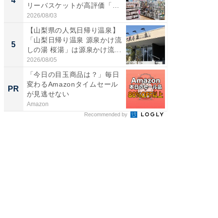
4
4
リーバスケットが高評価「使
ど、夏限
わ...
2026/08/03
2026/08/0
【山梨県の人気日帰り温泉】
【埼玉
「山梨日帰り温泉 源泉かけ流
「行田天
5
5
しの湯 桜湯」は源泉かけ流...
は和の
が...
2026/08/05
2026/08/0
「今日の目玉商品は？」毎日
GOETH
変わるAmazonタイムセール
を組み
PR
PR
が見逃せない
Amazon
FINCHI o
Recommended by