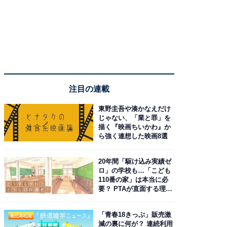
注目の連載
東野圭吾や湊かなえだけ
じゃない、「業と罪」を
描く『映画ちいかわ』か
ら強く連想した映画8選
20年間「駆け込み実績ゼ
ロ」の学校も…「こども
110番の家」は本当に必
要？ PTAが直面する理想
と現実
「青春18きっぷ」販売激
減の裏に何が？ 連続利用