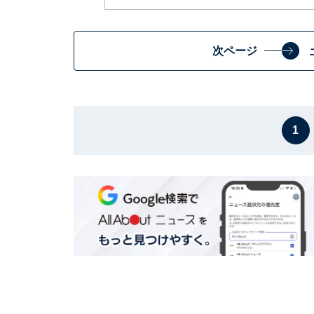
次ページ
1