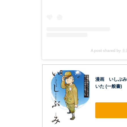
A post shared by 土
漫画 いしぶみ
いた (一般書)