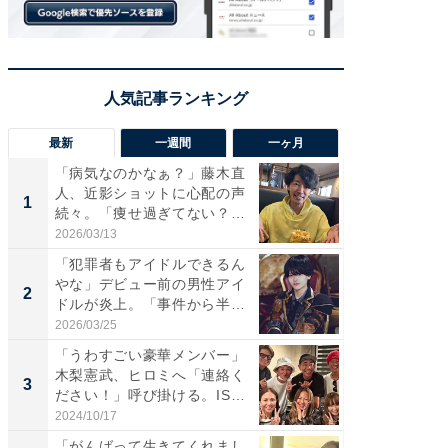
最新
一週間
一ヶ月
「病気なのかなぁ？」藤木直
「さす
人、近影ショットに心配の声
は」高
1
1
続々。「痩せ過ぎてない？」
災地を
「...
「カ...
2026/03/13
2026/08/0
「犯罪者もアイドルできるん
「女の
やな」デビュー前の男性アイ
介、バ
2
2
ドルが炎上。「事件から半年
らのプレ
も...
愛...
2026/03/25
2026/08/0
「うわすごい豪華メンバー」
「脚が
木梨憲武、ヒロミへ「連絡く
横川尚
3
3
ださい！」呼び掛ける。IS
ムキな姿
S...
刃...
2024/10/17
2026/08/0
「がんばって生きてくれまし
「え、