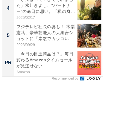
た」氷川きよし、“パートナ
芸人、2
4
4
ー”の命日に思い。「私の身
エットに
体...
2025/02/17
2026/08/0
フジテレビ社長の姿も！ 木梨
「脳がバ
憲武、豪華芸能人の大集合シ
装姿が話
5
5
ョットに「素敵でカッコい
のお父さ
い...
2023/09/29
2026/08/0
「今日の目玉商品は？」毎日
【毎日変
変わるAmazonタイムセール
ムセー
PR
PR
が見逃せない
Amazon
Amazon
Recommended by