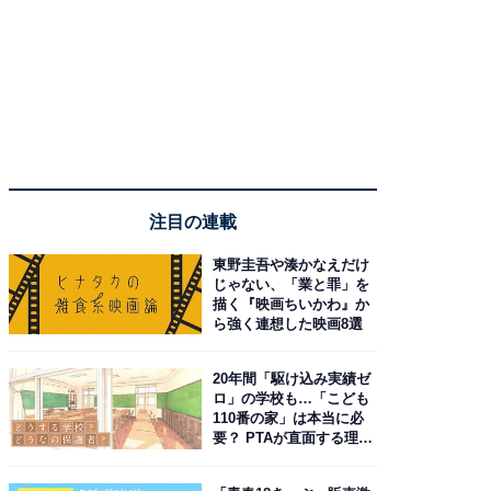
注目の連載
東野圭吾や湊かなえだけ
じゃない、「業と罪」を
描く『映画ちいかわ』か
ら強く連想した映画8選
20年間「駆け込み実績ゼ
ロ」の学校も…「こども
110番の家」は本当に必
要？ PTAが直面する理想
と現実