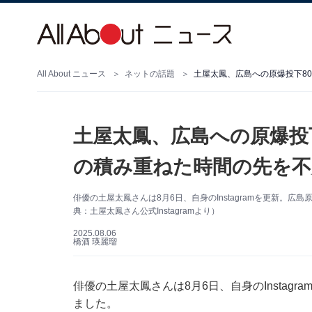
All About ニュース
ネットの話題
土屋太鳳、広島への原爆投下8
土屋太鳳、広島への原爆投
の積み重ねた時間の先を不
俳優の土屋太鳳さんは8月6日、自身のInstagramを更新。
典：土屋太鳳さん公式Instagramより）
2025.08.06
橋酒 瑛麗瑠
俳優の土屋太鳳さんは8月6日、自身のInstag
ました。