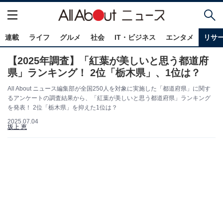
連載
ライフ
グルメ
社会
IT・ビジネス
エンタメ
リサ
【2025年調査】「紅葉が美しいと思う都道府
県」ランキング！ 2位「栃木県」、1位は？
All About ニュース編集部が全国250人を対象に実施した「都道府県」に関す
るアンケートの調査結果から、「紅葉が美しいと思う都道府県」ランキング
を発表！ 2位「栃木県」を抑えた1位は？
2025.07.04
坂上 恵