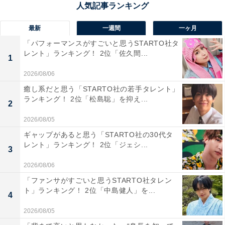
った木々が古都の街並みに彩りを添えます。寺社仏閣と
紅葉が調和した情景や、夜のライトアップによる幻想的
最新
一週間
一ヶ月
な雰囲気も、訪れる人の心に強く残る理由の1つです。
「パフォーマンスがすごいと思うSTARTO社タ
レント」ランキング！ 2位「佐久間...
1
回答者からは「長野県と迷いましたが京都にしました。
2026/08/06
どちらも行ったことが有るのですが、京都の景色（お寺
癒し系だと思う「STARTO社の若手タレント」
や神社）と紅葉のきれいな色があいまって、絶景だと思
ランキング！ 2位「松島聡」を抑え...
2
いました」（60代女性／大阪府）、「東福寺の通天橋
2026/08/05
等、名所が多い。秋の京都市内は人が多すぎるので近づ
ギャップがあると思う「STARTO社の30代タ
きたくない思いもあるが、一回は見た方がいい」（40代
レント」ランキング！ 2位「ジェシ...
3
男性／京都府）、「嵐山の渡月橋からの紅葉が美しく、
2026/08/06
文化と自然の調和が絶景だから」（10代男性／大阪府）
「ファンサがすごいと思うSTARTO社タレン
といった声が集まりました。
ト」ランキング！ 2位「中島健人」を...
4
2026/08/05
※回答者からのコメントは原文ママです