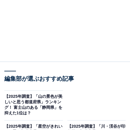
ろは坂や中禅寺湖周辺では、例年秋の深まりとともに
山々が赤や黄に染まり、多くの人が訪れる定番スポット
となっています。さらに、戦場ヶ原や塩原渓谷など、標
高や地形を活かした紅葉の広がりも魅力で、自然と調和
した秋の風景を堪能できる地域として高く評価されたよ
うです。
回答者からは「日光などの紅葉が有名な栃木県は、例年
では9月下旬ごろから11月中旬ごろまでが紅葉を楽しむ
編集部が選ぶおすすめ記事
ことができ、日光には戦場ヶ原や中禅寺湖など、紅葉で
有名な観光スポットが盛りだくさんで、とても美しいか
らです」（60代女性／愛知県）、「いろは坂をはじめ日
【2025年調査】「山の景色が美
しいと思う都道府県」ランキン
光近辺の紅葉はとてもきれいで毎年見に行きます」（50
グ！ 富士山のある「静岡県」を
代女性／埼玉県）といった声が集まりました。
抑えた1位は？
【2025年調査】「星空がきれい
【2025年調査】「川・渓谷が印