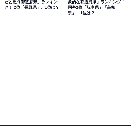
だと思う都道府県」ランキン
象的な都道府県」ランキング！
グ！ 2位「長野県」、1位は？
同率2位「岐阜県」「高知
県」、1位は？
1位：京都府／113票
京都府は、紅葉と歴史的建造物が織りなす景観美におい
て他を圧倒する人気を集めました。嵐山や東福寺、永観
堂、清水寺など、名所ごとに異なる風情を楽しめるのが
魅力で、秋が深まる11月中旬〜下旬には、赤や橙に染ま