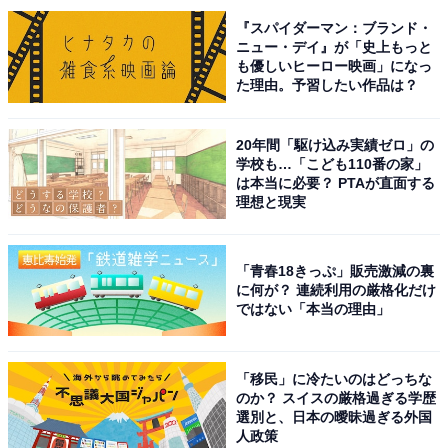
『スパイダーマン：ブランド・
ニュー・デイ』が「史上もっと
も優しいヒーロー映画」になっ
た理由。予習したい作品は？
20年間「駆け込み実績ゼロ」の
学校も…「こども110番の家」
は本当に必要？ PTAが直面する
理想と現実
こちらもおすすめ
【2025年調査】「湖の風景が美しいと思う都道
「青春18きっぷ」販売激減の裏
府県」ランキング！ 2位「北海道」、1位は？
に何が？ 連続利用の厳格化だけ
ではない「本当の理由」
「移民」に冷たいのはどっちな
のか？ スイスの厳格過ぎる学歴
選別と、日本の曖昧過ぎる外国
人政策