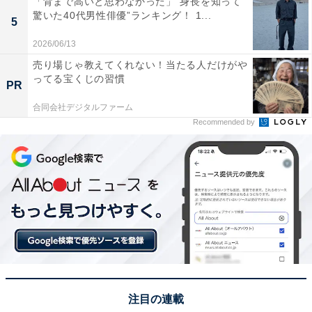
「背まで高いと思わなかった」“身長を知って
驚いた40代男性俳優”ランキング！ 1...
5
この記事の筆者：坂上 恵
2026/06/13
All About ニュースの編集者。オールアバウトに入社後、
売り場じゃ教えてくれない！当たる人だけがや
SNSトレンドにフォーカスした記事執筆やSEOライティ
ってる宝くじの習慣
PR
ングの経験を経て、のちにAll About ニュースチームのメ
ンバーに参入。現在は旅行・カルチャー・エンタメなど
合同会社デジタルファーム
Recommended by
を中心に企画編集を担当。東京都出身。居酒屋巡りとス
ポーツ観戦が生きがい。
次ページ
9位までのランキング結果を見る
注目の連載