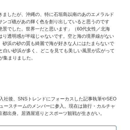
きましたが、沖縄の、特に石垣島以南のあのエメラルド
サンゴ礁があの輝く色を創り出していると思うのです
絶景でした。世界一だと思います」（60代女性／北海
はり透明感が半端じゃないです。空と海の境界線がない
、砂浜の砂の質も綺麗で海が好きな人にはたまらないで
海と白い砂浜が多く、どこを見ても美しい風景が広がって
が集まりました。
ウトに入社後、SNSトレンドにフォーカスした記事執筆やSEO
t ニュースチームのメンバーに参入。現在は旅行・カルチャ
京都出身。居酒屋巡りとスポーツ観戦が生きがい。