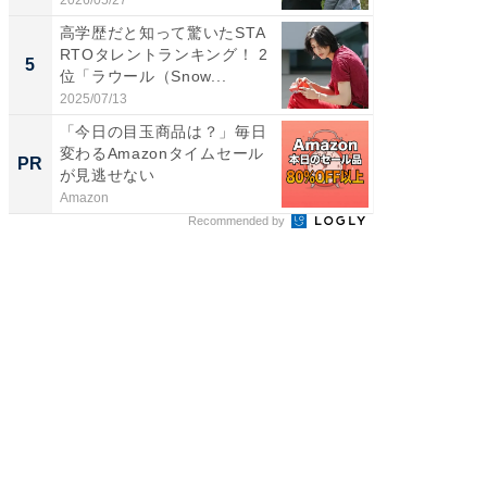
高学歴だと知って驚いたSTA
「ファン
RTOタレントランキング！ 2
ARTO
5
5
位「ラウール（Snow...
グ！ 2
2025/07/13
2026/08/0
「今日の目玉商品は？」毎日
すべて
変わるAmazonタイムセール
るその
PR
PR
が見逃せない
Amazon
COCO VIL
Recommended by