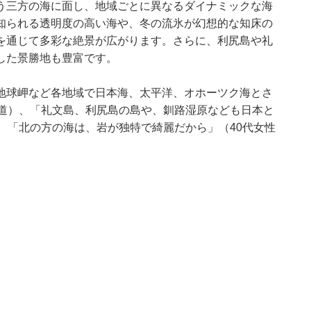
う三方の海に面し、地域ごとに異なるダイナミックな海
知られる透明度の高い海や、冬の流氷が幻想的な知床の
を通じて多彩な絶景が広がります。さらに、利尻島や礼
した景勝地も豊富です。
地球岬など各地域で日本海、太平洋、オホーツク海とさ
海道）、「礼文島、利尻島の島や、釧路湿原なども日本と
、「北の方の海は、岩が独特で綺麗だから」（40代女性