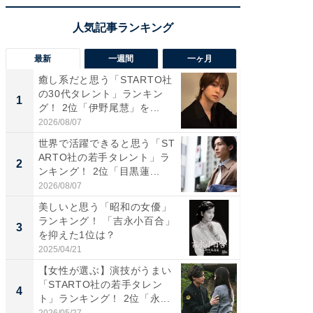
最新
一週間
一ヶ月
癒し系だと思う「STARTO社
癒し系だ
の30代タレント」ランキン
の若手
1
1
グ！ 2位「伊野尾慧」を...
グ！ 2
2026/08/07
2026/08/0
世界で活躍できると思う「ST
「パフ
ARTO社の若手タレント」ラ
思うST
2
2
ンキング！ 2位「目黒蓮...
ンキング
2026/08/07
2026/08/0
美しいと思う「昭和の女優」
ギャップ
ランキング！ 「吉永小百合」
RTO社
3
3
を抑えた1位は？
キング！
2025/04/21
2026/08/0
【女性が選ぶ】演技がうまい
癒し系だ
「STARTO社の若手タレン
の30代
4
4
ト」ランキング！ 2位「永...
グ！ 2
2026/05/27
2026/08/0