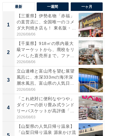
最新
一週間
一ヶ月
【三重県】伊勢名物「赤福」
【兵庫
の直営店に、全国唯一のコメ
ーメン
1
1
ダ大判焼き店も！ 東名阪・
再現した
伊...
道...
2026/08/06
2026/08/0
【千葉県】918㎡の県内最大
【三重
級マーケットから、廃校をリ
「鈴鹿天
2
2
ノベした直売所まで。ファ
は100
ー...
2026/08/06
2026/08/0
立山連峰と富山湾を望む展望
ステラ
風呂に、水深333mの海洋深
詰め放題
3
3
層水風呂。富山県の人気日
00円で「
帰...
2026/08/06
2026/08/0
「これ絶対に便利なやつや」
「ミニオ
ダイソーの折り畳み式ランド
ッグ！ 
4
4
リーバスケットが高評価「使
ど、夏限
わ...
2026/08/03
2026/08/0
【山梨県の人気日帰り温泉】
【埼玉
「山梨日帰り温泉 源泉かけ流
「行田天
5
5