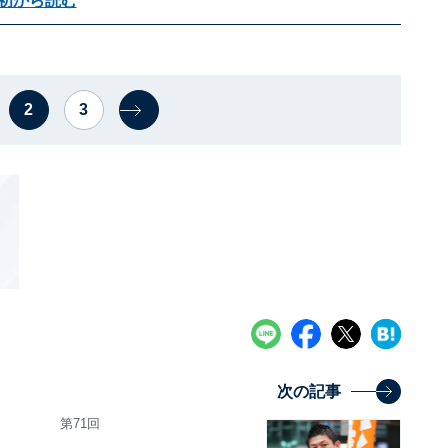
初から読む
2
3
次の記事
第71回