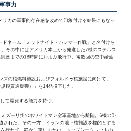
軍事力
メリカの軍事的存在感を改めて印象付ける結果にもなっ
ードネーム「ミッドナイト・ハンマー作戦」と名付けら
し、その中にはアメリカ本土から発進した7機のステルス
標到達までの18時間におよぶ飛行中、複数回の空中給油
タンズの核燃料施設およびフォルドゥ核施設に向けて、
大規模貫通爆弾）」を14発投下した。
達して爆発する能力を持つ。
・ミズーリ州のホワイトマン空軍基地から離陸。6機のB-
派遣された。その一方、イランの地下核施設を標的とする
信を行わず、静かに東に向かい、トップシークレットの