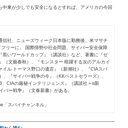
ら中東が少しでも安全になるとすれば、アメリカの今回
通信社、ニューズウィーク日本版に勤務後、米マサチ
てフリーに。 国際情勢や社会問題、サイバー安全保障
『黒いワールドカップ』（講談社）など、著書に『ゼ
』（文藝春秋）、『モンスター 暗躍する次のアルカイ
イル トーマス野口の遺言』（新潮社）、『CIAスパ
）、『サイバー戦争の今』（KKベストセラーズ）、
6、CIAの厳秘インテリジェンス』（講談社＋α新
サイバー戦争』（文春新書）がある。
be「
スパイチャンネル
」