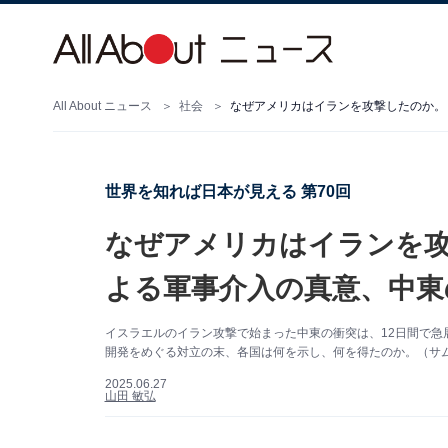
All About ニュース
社会
なぜアメリカはイランを攻撃したのか。
世界を知れば日本が見える 第70回
なぜアメリカはイランを
よる軍事介入の真意、中東
イスラエルのイラン攻撃で始まった中東の衝突は、12日間で急
開発をめぐる対立の末、各国は何を示し、何を得たのか。（サムネイル画像出典：
2025.06.27
山田 敏弘