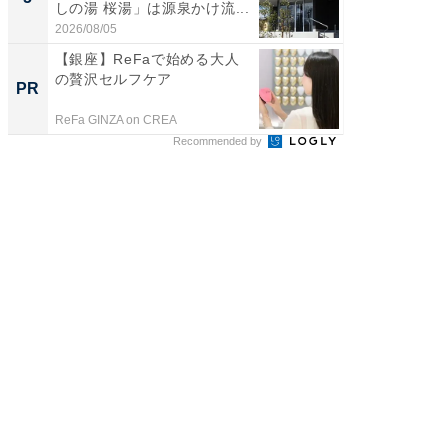
しの湯 桜湯」は源泉かけ流...
は和の
が...
2026/08/05
2026/08/0
【銀座】ReFaで始める大人
すべて
の贅沢セルフケア
るその
PR
PR
ReFa GINZA on CREA
COCO VIL
Recommended by