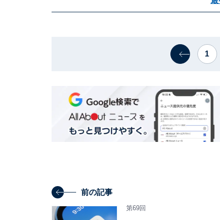
最
1
前の記事
第69回