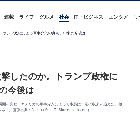
連載
ライフ
グルメ
社会
IT・ビジネス
エンタメ
リ
トランプ政権による軍事介入の真意、中東の今後は
攻撃したのか。トランプ政権に
の今後は
展開を見せ、アメリカの軍事介入によって事態は一応の収束を迎えた。核
Joshua Sukoff / Shutterstock.com）