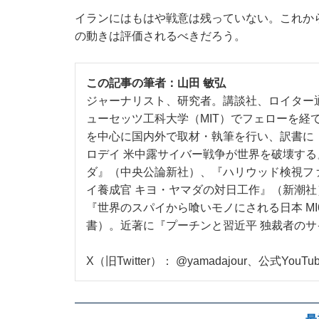
イランにはもはや戦意は残っていない。これか
の動きは評価されるべきだろう。
この記事の筆者：
山田 敏弘
ジャーナリスト、研究者。講談社、ロイター
ューセッツ工科大学（MIT）でフェローを経
を中心に国内外で取材・執筆を行い、訳書に
ロデイ 米中露サイバー戦争が世界を破壊する
ダ』（中央公論新社）、『ハリウッド検視ファ
イ養成官 キヨ・ヤマダの対日工作』（新潮社
『世界のスパイから喰いモノにされる日本 MI
書）。近著に『プーチンと習近平 独裁者の
X（旧Twitter）：
@yamadajour
、公式YouTu