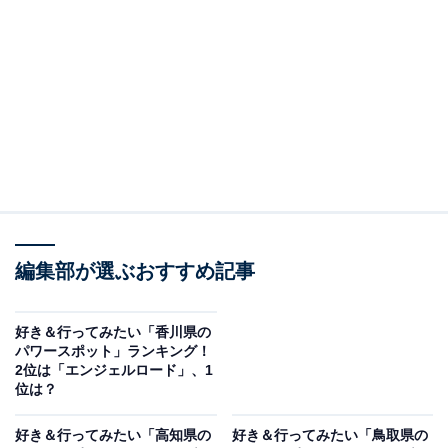
年に勧請されたと伝えられる歴史ある神社の境内では、
イチイガシの大木とケヤキ2本が存在感を放っていま
す。樹齢推定1000年以上とされる3本の巨木は、宮総代
や地域の人々の寄付により治療が施され、県の天然記念
物に指定されています。毎年旧暦10月に「初亥の祭（は
ついのさい）」が開かれ、境内で子ども相撲が行われる
など、幅広い世代の人たちが集います。
回答者からは、「とても荘厳でパワーをもらえるケヤキ
編集部が選ぶおすすめ記事
です。長い歴史を生きてきた安心感を覚えます」（50代
女性／東京都）、「樹齢数百年とも言われる大けやきの
迫力と神秘的な存在感を実際に感じてみたい」（20代男
好き＆行ってみたい「香川県の
パワースポット」ランキング！
性／福岡県）、「神様が宿っていそうなケヤキでパワー
2位は「エンジェルロード」、1
をもらえそうだと思うからです」（30代女性／宮城
位は？
県）、「自然の生命力を授かる場所として知られてい
好き＆行ってみたい「高知県の
好き＆行ってみたい「鳥取県の
て、訪れる人々に静かな癒しと力を与えてくれるらしく