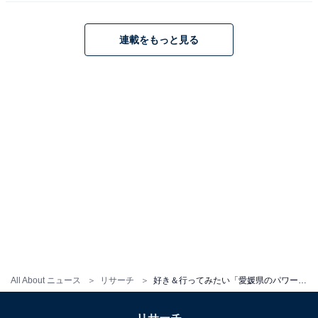
は？
連載をもっと見る
1
2
All About ニュース
リサーチ
好き＆行ってみたい「愛媛県のパワースポット」ランキング！ 2位は「広瀬神社のケヤキ」、1位は？