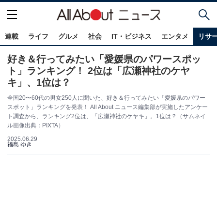
連載
ライフ
グルメ
社会
IT・ビジネス
エンタメ
リサ
好き＆行ってみたい「愛媛県のパワースポッ
ト」ランキング！ 2位は「広瀬神社のケヤ
キ」、1位は？
全国20〜60代の男女250人に聞いた、好き＆行ってみたい「愛媛県のパワー
スポット」ランキングを発表！ All About ニュース編集部が実施したアンケー
ト調査から、ランキング2位は、「広瀬神社のケヤキ」。1位は？（サムネイ
ル画像出典：PIXTA）
2025.06.29
福島 ゆき