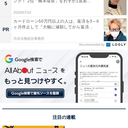
ング！ 2位「橋本環奈」をわずか1票差...
5
パワーをもらえた気がするからです」（40代女性／神奈
2026/07/10
川県）、「開運神社として有名」（40代女性／福島
カードローン50万円以上の人は、返済を3～6
県）、「金運アップの神様がいるため」（30代女性／福
ヶ月停止して『大幅に減額してから返済...
PR
岡県）などのコメントが寄せられました。
渋谷法務総合事務所
Recommended by
※回答者からのコメントは原文ママです
この記事の筆者：福島 ゆき プロフィール
アニメや漫画のレビュー、エンタメトピックスなどを中
心に、オールジャンルで執筆中のライター。時々、店舗
取材などのリポート記事も担当。All AboutおよびAll
About ニュースでのライター歴は6年。
注目の連載
12位までの全ランキング結果を見
次ページ