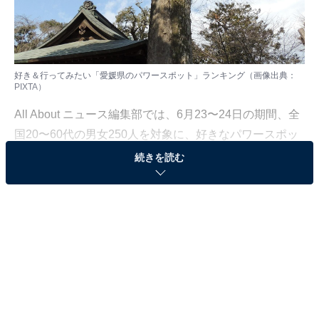
好き＆行ってみたい「愛媛県のパワースポット」ランキング（画像出典：
PIXTA）
All About ニュース編集部では、6月23〜24日の期間、全
国20〜60代の男女250人を対象に、好きなパワースポッ
ト（中国・四国地方）に関するアンケートを実施しまし
続きを読む
た。今回はその中から、好き＆行ってみたい「愛媛県の
パワースポット」ランキングの結果をご紹介します。
＞12位までの全ランキング結果を見る
2位：広瀬神社のケヤキ／39票
2位は、喜多郡内子町にある「広瀬神社」のケヤキ。926