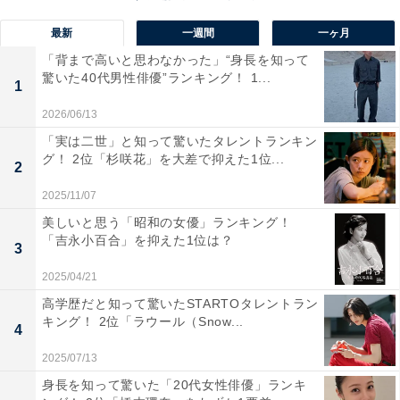
1位は、今治市にある「大山祇（おおやまずみ）神
最新
一週間
一ヶ月
社」。全国に約1万社ある三島神社や大山祇神社の総本
「背まで高いと思わなかった」“身長を知って
社で、『古事記』や『日本書紀』、『伊予国風土記』に
驚いた40代男性俳優”ランキング！ 1...
1
よると、山の神であると同時に、大海原の神、渡航の神
2026/06/13
として古くから信仰されてきました。
「実は二世」と知って驚いたタレントランキン
グ！ 2位「杉咲花」を大差で抑えた1位...
2
本殿正面には樹齢約2600年の御神木・大楠が鎮座し、荘
2025/11/07
厳な雰囲気に包まれます。そのほかにも、国の天然記念
美しいと思う「昭和の女優」ランキング！
物に指定され、人の手が加わっていない日本最古の原始
「吉永小百合」を抑えた1位は？
3
林「社叢（しゃそう）」の楠群や、全国の国宝・重要文
化財に指定された武具類のおよそ8割が一堂に会する圧
2025/04/21
巻の展示を誇る「大山祇神社国宝館」など、見どころが
高学歴だと知って驚いたSTARTOタレントラン
キング！ 2位「ラウール（Snow...
満載です。
4
2025/07/13
回答者からは、「境内に入った瞬間から空気が違う」
身長を知って驚いた「20代女性俳優」ランキ
（30代女性／愛媛県）、「訪れた時に大きな杉の木から