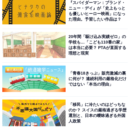
る
『スパイダーマン：ブランド・
ニュー・デイ』が「史上もっと
も優しいヒーロー映画」になっ
た理由。予習したい作品は？
20年間「駆け込み実績ゼロ」の
学校も…「こども110番の家」
は本当に必要？ PTAが直面する
理想と現実
「青春18きっぷ」販売激減の裏
に何が？ 連続利用の厳格化だけ
ではない「本当の理由」
「移民」に冷たいのはどっちな
のか？ スイスの厳格過ぎる学歴
選別と、日本の曖昧過ぎる外国
こちらもおすすめ
人政策
好き＆行ってみたい「徳島県のパワースポッ
ト」ランキング！ 2位「金長神社」を抑えた1位