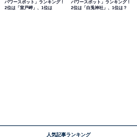
パワースポット」ランキング！
パワースポット」ランキング！
て行ってみたいです」（50代女性／兵庫県）などの声が
2位は「室戸岬」、1位は
2位は「白兎神社」、1位は？
ありました。
1位：大山祇神社／49票