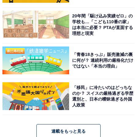
20年間「駆け込み実績ゼロ」の
学校も…「こども110番の家」
は本当に必要？ PTAが直面する
理想と現実
「青春18きっぷ」販売激減の裏
に何が？ 連続利用の厳格化だけ
ではない「本当の理由」
「移民」に冷たいのはどっちな
のか？ スイスの厳格過ぎる学歴
選別と、日本の曖昧過ぎる外国
人政策
連載をもっと見る