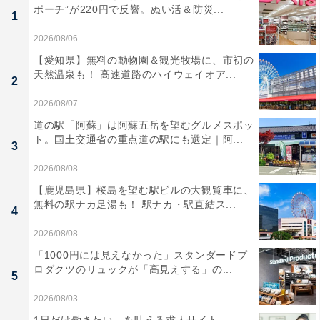
ポーチ”が220円で反響。ぬい活＆防災...
1
2026/08/06
【愛知県】無料の動物園＆観光牧場に、市初の
天然温泉も！ 高速道路のハイウェイオア...
2
2026/08/07
道の駅「阿蘇」は阿蘇五岳を望むグルメスポッ
ト。国土交通省の重点道の駅にも選定｜阿...
3
2026/08/08
【鹿児島県】桜島を望む駅ビルの大観覧車に、
無料の駅ナカ足湯も！ 駅ナカ・駅直結ス...
4
2026/08/08
「1000円には見えなかった」スタンダードプ
ロダクツのリュックが「高見えする」の...
5
2026/08/03
1日だけ働きたい、を叶える求人サイト