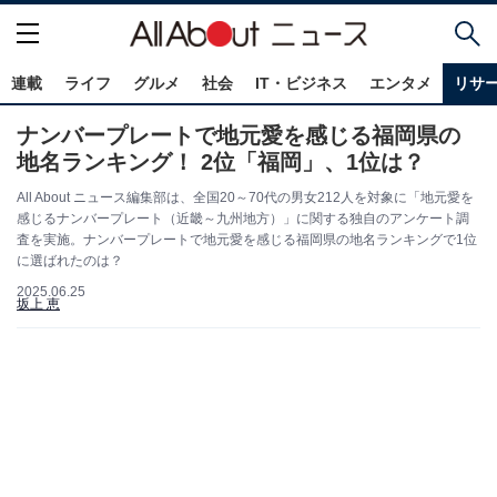
連載
ライフ
グルメ
社会
IT・ビジネス
エンタメ
リサ
ナンバープレートで地元愛を感じる福岡県の
地名ランキング！ 2位「福岡」、1位は？
All About ニュース編集部は、全国20～70代の男女212人を対象に「地元愛を
感じるナンバープレート（近畿～九州地方）」に関する独自のアンケート調
査を実施。ナンバープレートで地元愛を感じる福岡県の地名ランキングで1位
に選ばれたのは？
2025.06.25
坂上 恵