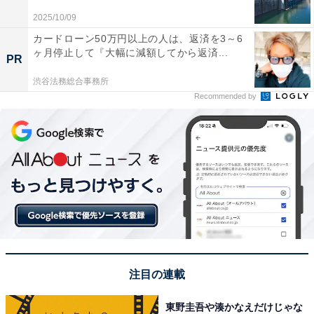
トだから」（40代女性／三重県）といった声がありまし
2025/10/09
た。
カードローン50万円以上の人は、返済を3～6
ヶ月停止して『大幅に減額してから返済...
PR
※回答者のコメントは原文ママです
渋谷法務総合事務所
Recommended by
5位までの全ランキング結果を見
次ページ
る
注目の連載
東野圭吾や湊かなえだけじゃな