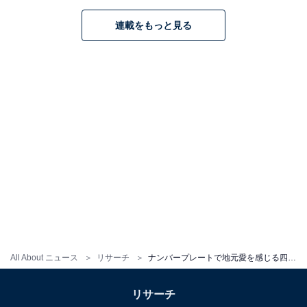
連載をもっと見る
All About ニュース
リサーチ
ナンバープレートで地元愛を感じる四国地方の地名ランキング！ 2位「香川」、1位は？
リサーチ