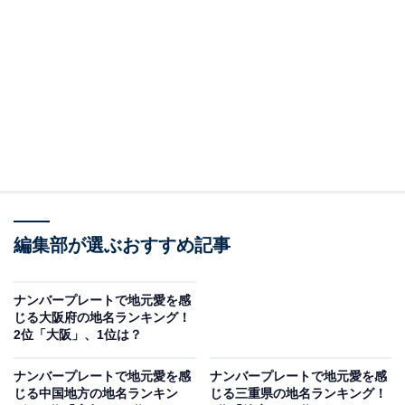
＞5位までの全ランキング結果を見る
2位：香川／58票
2位は「香川」でした。香川県のナンバープレート「香
川」は、うどん県としての強いブランドイメージや地域
文化を象徴しています。讃岐うどんや瀬戸大橋など、全
国的に知られる観光資源が豊富で、県全体としての一体
感と誇りが感じられる地名です。ナンバープレートを通
して地元のアイデンティティを力強く伝えている印象が
編集部が選ぶおすすめ記事
あります。
ナンバープレートで地元愛を感
回答者からは「香川はブランド力も強く、観光地として
じる大阪府の地名ランキング！
2位「大阪」、1位は？
も名高いため、地元愛が強いと感じるから」（30代男性
／熊本県）、「うどんを中心に自分達の文化に並々なら
ナンバープレートで地元愛を感
ナンバープレートで地元愛を感
ぬ愛情をもっている地域というイメージが強いです」
じる中国地方の地名ランキン
じる三重県の地名ランキング！