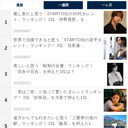
最新
一週間
一ヶ月
1位は「高松」でした。香川県の県庁所在地である高松
癒し系だと思う「STARTO社の30代タレン
ト」ランキング！ 2位「伊野尾慧」を...
は、四国の玄関口としての役割を担う存在感のある都市
1
です。「高松」というナンバーは、都市名が冠されてい
2026/08/07
ることに誇りを持つ地元の人々にとって特別な意味を持
世界で活躍できると思う「STARTO社の若手タ
ちます。洗練された都市景観と自然の調和、ご当地グル
レント」ランキング！ 2位「目黒蓮...
2
メなどを背景に、地域の魅力が凝縮された名前として支
2026/08/07
持を集めました。
美しいと思う「昭和の女優」ランキング！
「吉永小百合」を抑えた1位は？
3
回答者のコメントを見ると「県名ではないところが余計
2025/04/21
に大事にしている感じがするから」（50代女性／その
「実は二世」と知って驚いたタレントランキン
他）、「四国の玄関口のような存在で、都市と自然のバ
グ！ 2位「杉咲花」を大差で抑えた1位...
4
ランスが良く、讃岐うどんなどのご当地グルメでも有
名。高松ナンバーを見ると「香川だな」とすぐにわかる
2025/11/07
し、県庁所在地としての誇りや存在感を感じる」（30代
遠方からでも行きたいと思う「三重県の道の
駅」ランキング！ 2位「飯高」を抑えた1...
女性／秋田県）、「四国唯一の都市名のナンバープレー
5