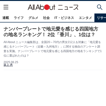
連載
ライフ
グルメ
社会
IT・ビジネス
エンタメ
リサ
ナンバープレートで地元愛を感じる四国地方
の地名ランキング！ 2位「香川」、1位は？
All About ニュース編集部は、全国20～70代の男女212人を対象に「地元愛を
感じるナンバープレート（近畿～九州地方）」に関する独自のアンケート調
査を実施。ナンバープレートで地元愛を感じる四国地方の地名ランキングで1
位に選ばれたのは？
2025.06.25
坂上 恵