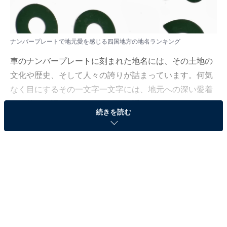
ナンバープレートで地元愛を感じる四国地方の地名ランキング
車のナンバープレートに刻まれた地名には、その土地の
文化や歴史、そして人々の誇りが詰まっています。何気
なく目にするその一文字一文字には、地元への深い愛着
や、他では語れないストーリーが隠れていることも。
続きを読む
All About ニュース編集部は2025年6月24～25日、全国20
～70代の男女212人を対象に「地元愛を感じるナンバー
プレート（近畿～九州地方）」に関する独自のアンケー
ト調査を実施しました。今回はその中から、ナンバープ
レートで地元愛を感じる四国地方の地名ランキングを紹
介します！