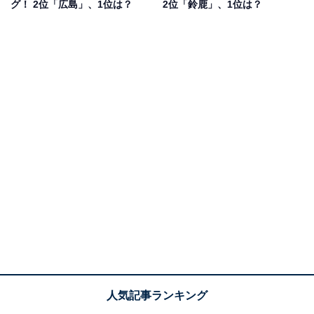
グ！ 2位「広島」、1位は？
2位「鈴鹿」、1位は？
（40代女性／東京都）、「瀬戸大橋などが図柄入りナン
バープレートがあるから」（50代男性／大分県）などの
コメントがありました。
1位：高松／68票