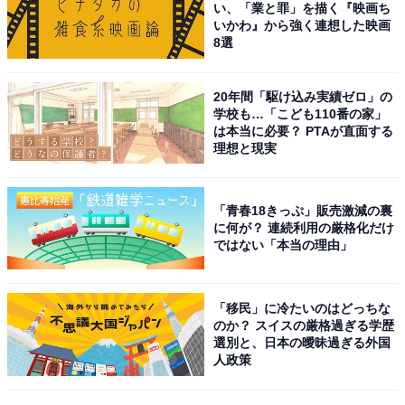
い、「業と罪」を描く『映画ち
いかわ』から強く連想した映画
8選
20年間「駆け込み実績ゼロ」の
学校も…「こども110番の家」
こちらもおすすめ
は本当に必要？ PTAが直面する
ナンバープレートで地元愛を感じる近畿地方の
理想と現実
地名ランキング！ 2位「伊勢志摩（三重
県）」、1位は？
「青春18きっぷ」販売激減の裏
に何が？ 連続利用の厳格化だけ
ではない「本当の理由」
「移民」に冷たいのはどっちな
のか？ スイスの厳格過ぎる学歴
選別と、日本の曖昧過ぎる外国
1
2
人政策