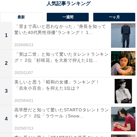
分野で高い成果を上げる生徒を育成する環境が整ってい
るのが大きな特徴です。
最新
一週間
一ヶ月
「背まで高いと思わなかった」“身長を知って
驚いた40代男性俳優”ランキング！ 1...
回答者からは「甲子園出場校として有名だから」（20代
1
女性／京都府）、「進学実績が高いだけでなく、野球や
2026/06/13
吹奏楽部でも良い実績を残しているから」（10代男性／
「実は二世」と知って驚いたタレントランキン
大阪府）、「野球と吹奏楽部がとても強いと思います。
グ！ 2位「杉咲花」を大差で抑えた1位...
2
甲子園常連で、有名大学への進学も多いイメージ」（20
2025/11/07
代女性／兵庫県）といった声が集まりました。
美しいと思う「昭和の女優」ランキング！
「吉永小百合」を抑えた1位は？
3
※回答者からのコメントは原文ママです
2025/04/21
高学歴だと知って驚いたSTARTOタレントラン
キング！ 2位「ラウール（Snow...
4
次ページ
8位までのランキング結果を見る
2025/07/13