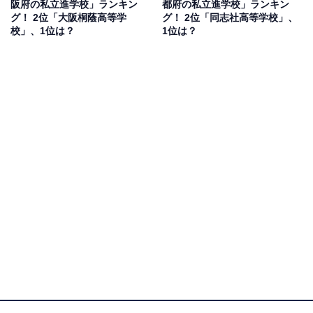
阪府の私立進学校」ランキン
都府の私立進学校」ランキン
グ！ 2位「大阪桐蔭高等学
グ！ 2位「同志社高等学校」、
校」、1位は？
1位は？
1位：大阪桐蔭高等学校／75票
大阪桐蔭高等学校は中高一貫・併設型の進学校で、全国
的な知名度を誇ります。2025年度は、京都大学に46人が
合格するなど、進学実績を着実に伸ばしています。ま
た、野球部は甲子園で複数回の全国優勝を誇り、吹奏楽
部も全日本吹奏楽コンクールの常連として知られるな
ど、運動と芸術の両面で全国屈指の実力を発揮。多様な