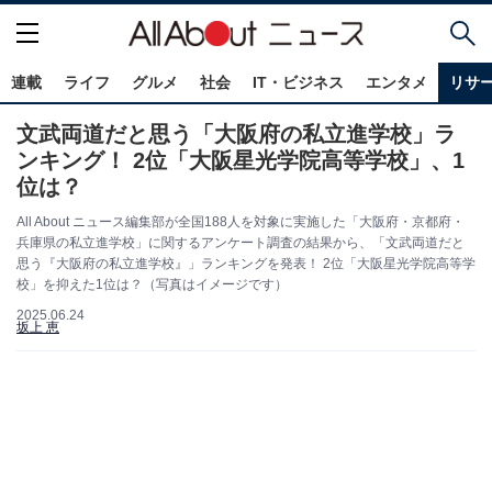
連載
ライフ
グルメ
社会
IT・ビジネス
エンタメ
リサ
文武両道だと思う「大阪府の私立進学校」ラ
ンキング！ 2位「大阪星光学院高等学校」、1
位は？
All About ニュース編集部が全国188人を対象に実施した「大阪府・京都府・
兵庫県の私立進学校」に関するアンケート調査の結果から、「文武両道だと
思う『大阪府の私立進学校』」ランキングを発表！ 2位「大阪星光学院高等学
校」を抑えた1位は？（写真はイメージです）
2025.06.24
坂上 恵