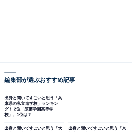
大阪星光学院高等学校は、カトリック・サレジオ修道会
の精神に基づく中高一貫の男子校。国公立大、難関私大
などへの高い進学実績を背景に、全国でも屈指の進学校
として知られています。また、囲碁将棋部などのクラブ
が府大会で実績を挙げており、勉強と部活動を両立する
姿勢が学校全体の雰囲気にも表れています。
回答者からは「文化系・運動系ともに活発で、多くの部
編集部が選ぶおすすめ記事
活が全国大会に出場。スポーツ推薦もある」（40代男性
／愛知県）、「関東でもよく聞くスポーツの強豪校だか
ら」（20代女性／東京都）といった声が集まりました。
出身と聞いてすごいと思う「兵
庫県の私立進学校」ランキン
グ！ 2位「須磨学園高等学
校」、1位は？
出身と聞いてすごいと思う「大
出身と聞いてすごいと思う「京