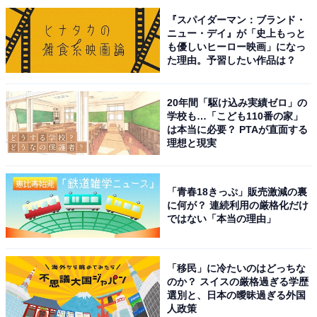
『スパイダーマン：ブランド・
ニュー・デイ』が「史上もっと
も優しいヒーロー映画」になっ
た理由。予習したい作品は？
1
2
20年間「駆け込み実績ゼロ」の
学校も…「こども110番の家」
は本当に必要？ PTAが直面する
理想と現実
「青春18きっぷ」販売激減の裏
に何が？ 連続利用の厳格化だけ
ではない「本当の理由」
「移民」に冷たいのはどっちな
のか？ スイスの厳格過ぎる学歴
選別と、日本の曖昧過ぎる外国
人政策