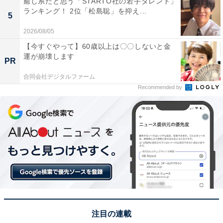
癒し系だと思う「STARTO社の若手タレント」
ランキング！ 2位「松島聡」を抑え...
5
2026/08/05
【今すぐやって】60歳以上は〇〇しないと金
運が崩壊します
PR
合同会社デジタルファーム
Recommended by
こちらもおすすめ
文武両道だと思う「京都府の私立進学校」ラン
キング！ 2位「同志社高等学校」、1位は？
注目の連載