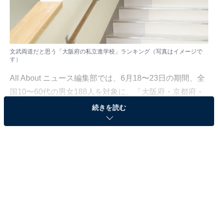
文武両道だと思う「大阪府の私立進学校」ランキング（写真はイメージで
す）
All About ニュース編集部では、6月18〜23日の期間、全
国10〜60代の男女188人を対象に、「大阪府・京都府・
兵庫県の私立進学校」に関するアンケートを実施しまし
続きを読む
た。
その中から、「文武両道だと思う『大阪府の私立進学
校』」ランキングの結果をご紹介します。
＞8位までの全ランキング結果を見る
2位：大阪星光学院高等学校／30票