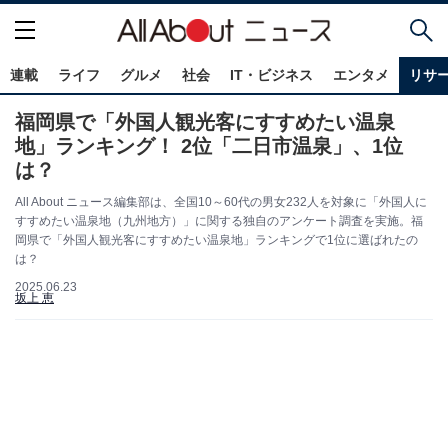
連載
ライフ
グルメ
社会
IT・ビジネス
エンタメ
リサ
福岡県で「外国人観光客にすすめたい温泉
地」ランキング！ 2位「二日市温泉」、1位
は？
All About ニュース編集部は、全国10～60代の男女232人を対象に「外国人に
すすめたい温泉地（九州地方）」に関する独自のアンケート調査を実施。福
岡県で「外国人観光客にすすめたい温泉地」ランキングで1位に選ばれたの
は？
2025.06.23
坂上 恵