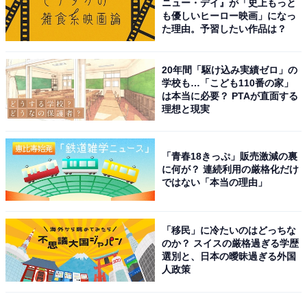
ニュー・デイ』が「史上もっと
も優しいヒーロー映画」になっ
た理由。予習したい作品は？
20年間「駆け込み実績ゼロ」の
学校も…「こども110番の家」
は本当に必要？ PTAが直面する
理想と現実
「青春18きっぷ」販売激減の裏
に何が？ 連続利用の厳格化だけ
ではない「本当の理由」
「移民」に冷たいのはどっちな
のか？ スイスの厳格過ぎる学歴
選別と、日本の曖昧過ぎる外国
人政策