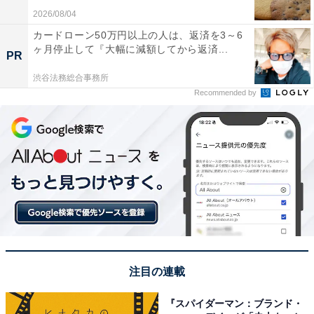
2026/08/04
カードローン50万円以上の人は、返済を3～6
ヶ月停止して『大幅に減額してから返済...
PR
渋谷法務総合事務所
Recommended by
注目の連載
『スパイダーマン：ブランド・