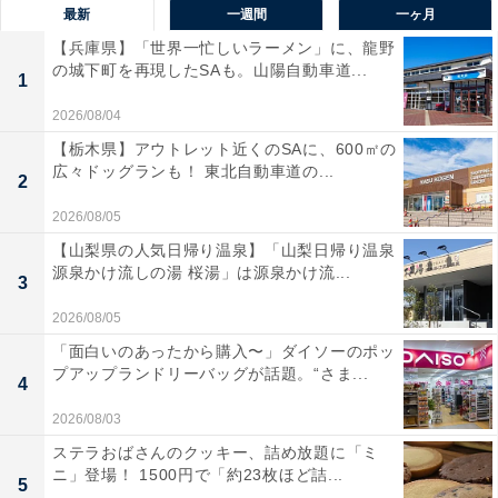
最新
一週間
一ヶ月
【兵庫県】「世界一忙しいラーメン」に、龍野
の城下町を再現したSAも。山陽自動車道...
1
2026/08/04
【栃木県】アウトレット近くのSAに、600㎡の
広々ドッグランも！ 東北自動車道の...
2
2026/08/05
【山梨県の人気日帰り温泉】「山梨日帰り温泉
源泉かけ流しの湯 桜湯」は源泉かけ流...
3
2026/08/05
「面白いのあったから購入〜」ダイソーのポッ
プアップランドリーバッグが話題。“さま...
4
2026/08/03
ステラおばさんのクッキー、詰め放題に「ミ
ニ」登場！ 1500円で「約23枚ほど詰...
5