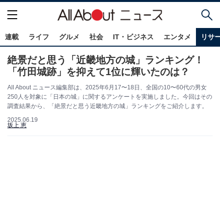
連載
ライフ
グルメ
社会
IT・ビジネス
エンタメ
リサ
絶景だと思う「近畿地方の城」ランキング！
「竹田城跡」を抑えて1位に輝いたのは？
All About ニュース編集部は、2025年6月17〜18日、全国の10〜60代の男女
250人を対象に「日本の城」に関するアンケートを実施しました。今回はその
調査結果から、「絶景だと思う近畿地方の城」ランキングをご紹介します。
2025.06.19
坂上 恵