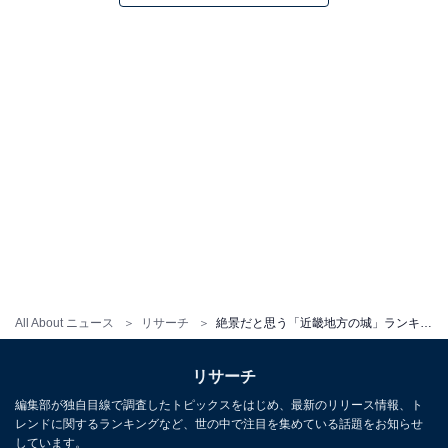
All About ニュース
リサーチ
絶景だと思う「近畿地方の城」ランキング！ 「竹田城跡」を抑えて1位に輝いたのは？
リサーチ
編集部が独自目線で調査したトピックスをはじめ、最新のリリース情報、ト
レンドに関するランキングなど、世の中で注目を集めている話題をお知らせ
しています。