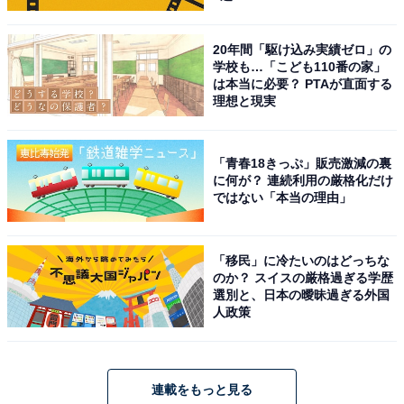
20年間「駆け込み実績ゼロ」の
学校も…「こども110番の家」
は本当に必要？ PTAが直面する
理想と現実
「青春18きっぷ」販売激減の裏
に何が？ 連続利用の厳格化だけ
ではない「本当の理由」
「移民」に冷たいのはどっちな
のか？ スイスの厳格過ぎる学歴
選別と、日本の曖昧過ぎる外国
人政策
連載をもっと見る