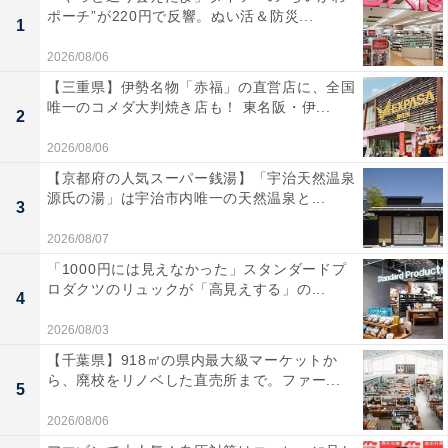
ポーチ”が220円で反響。ぬい活＆防災...
1
2026/08/06
【三重県】伊勢名物「赤福」の直営店に、全国
唯一のコメダ大判焼き店も！ 東名阪・伊...
2
2026/08/06
【京都府の人気スーパー銭湯】「宇治天然温泉
源氏の湯」は宇治市内唯一の天然温泉と...
3
2026/08/07
「1000円には見えなかった」スタンダードプ
ロダクツのリュックが「高見えする」の...
4
2026/08/03
【千葉県】918㎡の県内最大級マーケットか
ら、廃校をリノベした直売所まで。ファー...
5
2026/08/06