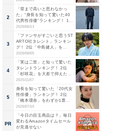
「背まで高いと思わなかっ
ギャップ
た」“身長を知って驚いた40
RTO社
2
2
代男性俳優”ランキング！ 1...
キング！
2026/06/13
2026/08/0
「ファンサがすごいと思うST
癒し系だ
ARTO社タレント」ランキン
の若手
3
3
グ！ 2位「中島健人」を...
グ！ 2
2026/08/05
2026/08/0
「実は二世」と知って驚いた
「ギャッ
タレントランキング！ 2位
RTO社
4
4
「杉咲花」を大差で抑えた1
グ！ 2
位...
2025/11/07
2026/07/3
身長を知って驚いた「20代女
「世界で
性俳優」ランキング！ 2位
ARTO
5
5
「橋本環奈」をわずか1票
グ！ 2
差...
2026/07/10
2026/08/0
「今日の目玉商品は？」毎日
「え、
変わるAmazonタイムセール
の？」8
PR
PR
が見逃せない
場！Ama