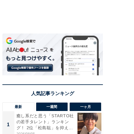
最新
一週間
一ヶ月
癒し系だと思う「STARTO社
「癒し系
の若手タレント」ランキン
タレント
1
1
グ！ 2位「松島聡」を抑え...
「井ノ原
2026/08/05
2026/08/0