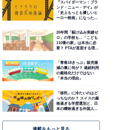
『スパイダーマン：ブラ
ンド・ニュー・デイ』が
「史上もっとも優しいヒ
ーロー映画」になった理
由。予習したい作品は？
20年間「駆け込み実績ゼ
ロ」の学校も…「こども
110番の家」は本当に必
要？ PTAが直面する理想
と現実
「青春18きっぷ」販売激
減の裏に何が？ 連続利用
の厳格化だけではない
「本当の理由」
「移民」に冷たいのはど
っちなのか？ スイスの厳
格過ぎる学歴選別と、日
本の曖昧過ぎる外国人政
策
連載をもっと見る