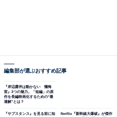
編集部が選ぶおすすめ記事
1：『シン・ゴジラ』を強く連想した理由
『岸辺露伴は動かない 懺悔
『フロントライン』から『シン・ゴジラ』を連想した最
室』3つの魅力。「短編」の原
作を長編映画化するための“最
大の理由は、
未曾有（みぞう）の事態に対しての人々の
適解”とは？
思惑や行動が「淡々」と、そして「リアル」に描かれて
いる
ことです。
『サブスタンス』を見る前に知
Netflix『新幹線大爆破』が傑作