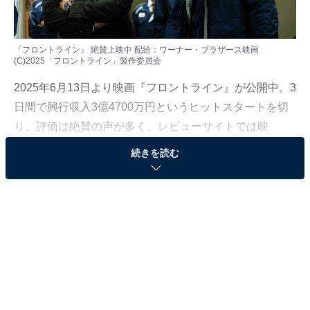
『フロントライン』 絶賛上映中 配給：ワーナー・ブラザース映画
(C)2025「フロントライン」製作委員会
2025年6月13日より映画『フロントライン』が公開中。3
日間で興行収入3億4700万円というヒットスタートを切
り、評価は絶賛の声が多く、レビューサイトでは映
画.comで5点満点で4.2点、Filmarksでは4.1点というハイ
続きを読む
スコア（6月中旬現在）となっています。
「実話に基づく物語」ではありますが、筆者が強く連想
したのは、意外にも2016年公開のフィクション作品『シ
ン・ゴジラ』でした。その理由と共に、本作が
描いてい
る問題は決して約5年前の出来事に限らない
こと、実は
エンターテインメント性高い内容であることも含めて、
ネタバレにならない範囲で解説しましょう。