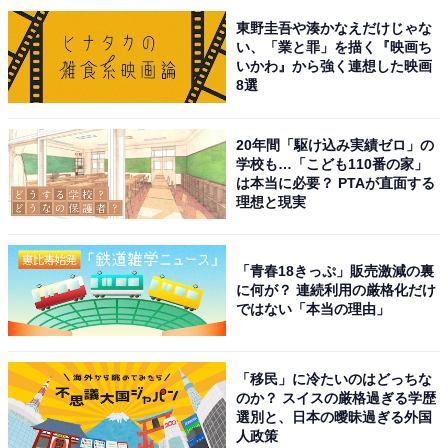
東野圭吾や湊かなえだけじゃな
い、「業と罪」を描く『映画ち
いかわ』から強く連想した映画
8選
20年間「駆け込み実績ゼロ」の
学校も…「こども110番の家」
は本当に必要？ PTAが直面する
理想と現実
2：派手な展開がなくてもエンタメ性がある理由
「青春18きっぷ」販売激減の裏
に何が？ 連続利用の厳格化だけ
ではない「本当の理由」
この『フロントライン』には、どうしても避けられない
「制約」があります。
「移民」に冷たいのはどっちな
のか？ スイスの厳格過ぎる学歴
それは、「災害パニック映画のような派手な演出ができ
選別と、日本の曖昧過ぎる外国
ない」ということ。ウイルスは目に見える脅威ではあり
人政策