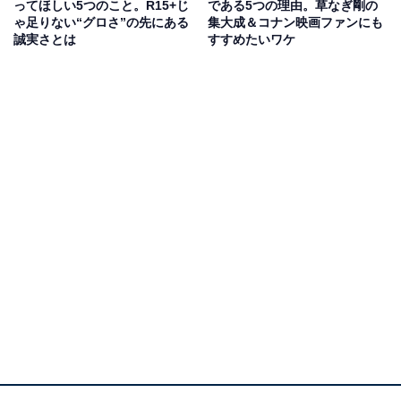
ってほしい5つのこと。R15+じ
である5つの理由。草なぎ剛の
ゃ足りない“グロさ”の先にある
集大成＆コナン映画ファンにも
登場人物のほとんどは冷静に対処していながら、不安や
誠実さとは
すすめたいワケ
激情を隠しているようで、だからこそ誠実な人たちであ
ることも伝わり、応援したくなる——そんな魅力が共通
しているのも特徴です。
(C)2025「フロントライン」製作委員会