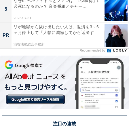
なぜK-POPアイドルとファンは「1位獲得」に
必死になるのか？ 音楽番組とチャー...
5
2026/07/31
リボ地獄から抜け出したい人は、返済を3～6
ヶ月停止して『大幅に減額してから返済す...
PR
渋谷法務総合事務所
Recommended by
(C)2025「フロントライン」製作委員会
『シン・ゴジラ』の魅力を「実話ベースで打ち出した」
のが、この『フロントライン』という言い方もできるで
しょう。
注目の連載