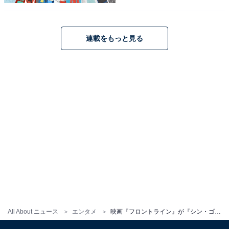
ませんし、実話ベースであるからこそ勝手な改変もでき
ません。例えば、燃え盛る炎や押し寄せる水といった“画
（え）で見せるハラハラドキドキのスリル”を提供しにく
連載をもっと見る
いわけです。
それでも、本作がエンターテインメント性を失っていな
いのは、「困難に立ち向かう意志」を分かりやすく描い
ているからでしょう。
All About ニュース
エンタメ
映画『フロントライン』が『シン・ゴジラ』を想起させる理由。見る前に知ってほしい5つのこと