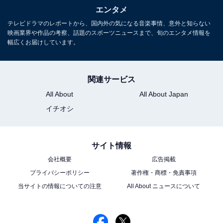
エンタメ
テレビドラマのレポートから、国内外の気になる音楽事情、意外と知らない
映画業界や作品の考察、話題のスポーツニュースまで、旬のエンタメ情報を
(C)2025「フロントライン」製作委員会
幅広くお届けしています。
そもそも、劇中の医療ボランティア的組織である
DMAT（ディーマット）は、地震や洪水などの災害対応
関連サービス
のスペシャリストではあるものの、ウイルスについては
All About
All About Japan
専門外。しかし、当時の日本には大規模なウイルス対応
イチオシ
を専門とする機関自体が存在しなかったため、
今回の事
態に「急きょ対応するしかなかった」
のです。
サイト情報
特に実質的な主人公であるDMATの指揮官は、下世話な
会社概要
広告掲載
言い方をしてしまえば「無茶振り」をされており、だか
プライバシーポリシー
著作権・商標・免責事項
らこそ共感もしやすいというわけです。それでも、彼は
当サイトの情報についての注意
All About ニュースについて
旧知の実働部隊の男に声をかけ、医政局医事課の役人と
衝突しながらも協力をあおぎ、ありとあらゆる対応をし