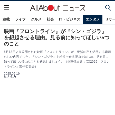
連載
ライフ
グルメ
社会
IT・ビジネス
エンタメ
リサ
映画『フロントライン』が『シン・ゴジラ』
を想起させる理由。見る前に知ってほしい5つ
のこと
6月13日より公開された映画『フロントライン』が、絶賛の声も納得する素晴
らしい内容でした。『シン・ゴジラ』を想起させる理由をはじめ、見る前に
知ってほしい5つのことを解説しましょう。（※画像出典：(C)2025「フロン
トライン」製作委員会）
2025.06.19
ヒナタカ