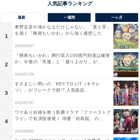
『シン・ゴジラ』は5年前に発生した東日本大震災の影
最新
一週間
一ヶ月
響を強く感じられる、ゴジラという怪獣を災害のメタフ
東野圭吾や湊かなえだけじゃない、「業と罪」
ァーとして読み解ける内容でした。くしくも『フロント
を描く『映画ちいかわ』から強く連想した...
1
ライン』もまた、2020年2月に起きた「ダイヤモンド・
2026/08/07
プリンセス号」での新型コロナ集団感染から、ちょうど
『映画ちいかわ』興行収入100億円到達は確実
5年後のタイミングで公開されています。
か。今後の「失速」と「盛り上がり」が...
2
2025年現在、少しずつ記憶が薄れつつある
「あの時」の
2026/07/28
出来事を、​​​​​​「5年後の今」に思い返すという意義
もあり
すさまじい勢いの「KEY TO LIT（キテレ
ツ）」がブレーク寸前!? 人気急拡...
ます。かつ、この『フロントライン』を通して、当時の
3
ニュースや記事だけでは知りえなかった、「事態の最前
2026/07/07
線（フロントライン）で戦う人たち」の姿を追うことが
ワケあり妊婦を救う医療ドラマ『ファーストク
できるという点も、本作の大きな魅力です。
ライ』で名演技連発！ 俳優「松島聡」の...
4
2026/08/02