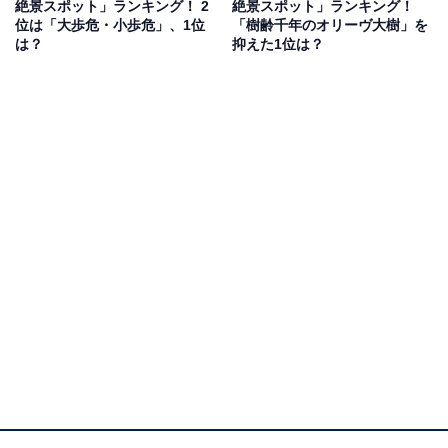
絶景スポット」ランキング！ 2
絶景スポット」ランキング！
位は「大歩危・小歩危」、1位
「樹齢千年のオリーヴ大樹」を
は？
抑えた1位は？
同率2位：浦富海岸（岩美町）／13票
同率2位は、浦富（うらどめ）海岸。日本海の荒波によ
る約15kmに及ぶリアス式海岸で、洞門や洞窟、珍しい形