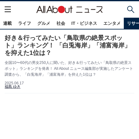
連載
ライフ
グルメ
社会
IT・ビジネス
エンタメ
リサ
好き＆行ってみたい「鳥取県の絶景スポッ
ト」ランキング！ 「白兎海岸」「浦富海岸」
を抑えた1位は？
全国10〜60代の男女250人に聞いた、好き＆行ってみたい「鳥取県の絶景ス
ポット」ランキングを発表！ All About ニュース編集部が実施したアンケート
調査から、「白兎海岸」「浦富海岸」を抑えた1位は？
2025.06.17
福島 ゆき