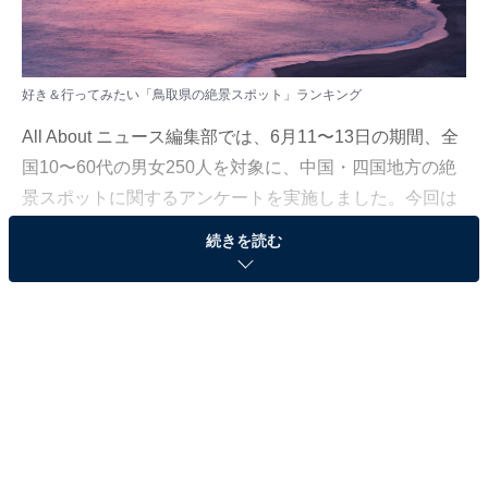
好き＆行ってみたい「鳥取県の絶景スポット」ランキング
All About ニュース編集部では、6月11〜13日の期間、全
国10〜60代の男女250人を対象に、中国・四国地方の絶
景スポットに関するアンケートを実施しました。今回は
その中から、好き＆行ってみたい「鳥取県の絶景スポッ
続きを読む
ト」ランキングの結果をご紹介します。
＞ランキング結果を見る
同率2位：白兎海岸（鳥取市）／13票
同率2位は、鳥取市の日本海に面した白兎（はくと）海
岸。白浜の美しい海岸は海水浴やサーフィンを楽しむ