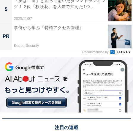
「実は二世」と知って驚いたタレントランキン
グ！ 2位「杉咲花」を大差で抑えた1位...
5
2025/11/07
事例から学ぶ『特権アクセス管理』
PR
KeeperSecurity
Recommended by
1位：鳥取砂丘（鳥取市）／191票
1位は、鳥取市の「鳥取砂丘」。日本海に広がる起伏に
富んだ砂の大地は、“奇跡の造形美”と呼ばれています。
注目の連載
風が作り出す波状の模様“風紋”など、天候や風向き、季