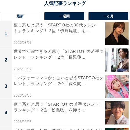
をした岩や断崖絶壁など、自然が創り出したダイナミッ
クな光景が広がります。島崎藤村が絶賛した美しい光景
最新
一週間
一ヶ月
は古くから景勝地として知られ、海岸沿いの遊歩道から
癒し系だと思う「STARTO社の30代タレン
は白い砂浜や透明度の高い美しい海が望めます。断崖絶
ト」ランキング！ 2位「伊野尾慧」を...
1
壁を間近で見ることができる、遊覧船でのクルージング
2026/08/07
も人気です。
世界で活躍できると思う「STARTO社の若手タ
レント」ランキング！ 2位「目黒蓮...
2
回答者からは、「透明度の高い海と荒々しい岩場が織り
2026/08/07
なす絶景が魅力。遊歩道を歩きながら、波の音を聞きつ
「パフォーマンスがすごいと思うSTARTO社タ
つ美しい海岸線を楽しめます。特に晴れた日の海の青さ
レント」ランキング！ 2位「佐久間...
3
は圧巻で、まるで海外のリゾート地のような雰囲気で
す」（40代その他／滋賀県）、「海がきれい。クルーズ
2026/08/06
が楽しい」（20代女性／福井県）、「天然の青い透き通
癒し系だと思う「STARTO社の若手タレント」
ランキング！ 2位「松島聡」を抑え...
った海と岩礁は間近で見ると圧巻です」（40代男性／山
4
形県）などのコメントがありました。
2026/08/05