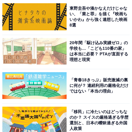
節によって異なる絶景を見せてくれます。高さ約47mの
東野圭吾や湊かなえだけじゃな
い、「業と罪」を描く『映画ち
砂の壁「馬の背」の上からは雄大な日本海を見渡せるほ
いかわ』から強く連想した映画
か、夏は水平線に沈んでいく夕陽が見られるなど、夕陽
8選
の絶景スポットとしても知られています。
20年間「駆け込み実績ゼロ」の
回答者からは、「何度も行っているがいつ行っても日本
学校も…「こども110番の家」
は本当に必要？ PTAが直面する
じゃないような光景でとても驚かされる」（40代女性／
理想と現実
滋賀県）、「サラサラの砂丘がまるで外国みたいだった
から」（40代男性／千葉県）、「広大な砂丘が日常の風
「青春18きっぷ」販売激減の裏
景を一変して砂漠の様な非日常的な景色を楽しむことが
に何が？ 連続利用の厳格化だけ
出来ます」（60代男性／広島県）、「日本最大の砂丘で
ではない「本当の理由」
あり、広大な砂の大地と海が織りなす絶景が魅力で、特
に夕日が沈む時間帯には、砂丘と海、空が一体となった
「移民」に冷たいのはどっちな
幻想的な風景が広がり大好きです」（40代女性／埼玉
のか？ スイスの厳格過ぎる学歴
県）などのコメントが寄せられました。
選別と、日本の曖昧過ぎる外国
人政策