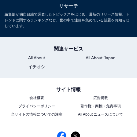
リサーチ
編集部が独自目線で調査したトピックスをはじめ、最新のリリース情報、ト
レンドに関するランキングなど、世の中で注目を集めている話題をお知らせ
しています。
関連サービス
All About
All About Japan
こちらもおすすめ
イチオシ
好き＆行ってみたい「島根県の絶景スポット」
ランキング！ 2位は「出雲日御碕灯台」、1位
は？
サイト情報
会社概要
広告掲載
プライバシーポリシー
著作権・商標・免責事項
当サイトの情報についての注意
All About ニュースについて