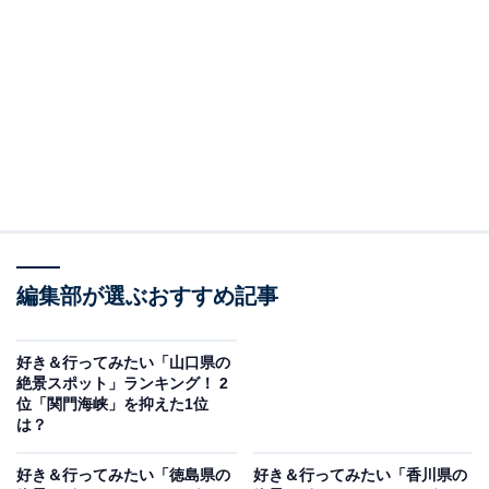
人々でにぎわいます。『古事記』に登場する神話『因幡
の白うさぎ』の舞台となった海岸で、ウサギを縁結びの
象徴としてまつった「白兎神社」や海岸西側の展望広場
に設置された「愛の鐘」などがあり、“恋人の聖地”とし
ても有名。雄大な日本海やサメの背中に似た岩礁、海岸
東側のハマナスの群生地など絶景スポットが点在してい
ます。
回答者からは、「縁結びのパワースポットを巡る事が出
来るので、魅力があります。エメラルドグリーンの美し
編集部が選ぶおすすめ記事
い海岸の景色も見ごたえ抜群です」（30代男性／兵庫
県）、「白兎神社にお参りに行ったことがあり、道の駅
好き＆行ってみたい「山口県の
絶景スポット」ランキング！ 2
などで可愛いグッズが多く楽しめたが、海岸の方はあま
位「関門海峡」を抑えた1位
り見る時間がなかったのでゆっくり見てみたい」（40代
は？
女性／広島県）、「ここからの夕日を見たい」（30代女
好き＆行ってみたい「徳島県の
好き＆行ってみたい「香川県の
性／島根県）などの声がありました。