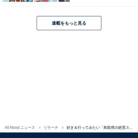
※回答者からのコメントは原文ママです
連載をもっと見る
この記事の筆者：福島 ゆき プロフィール
アニメや漫画のレビュー、エンタメトピックスなどを中
心に、オールジャンルで執筆中のライター。時々、店舗
取材などのリポート記事も担当。All AboutおよびAll
About ニュースでのライター歴は6年。
次ページ
ランキング結果を見る
All About ニュース
リサーチ
好き＆行ってみたい「鳥取県の絶景スポット」ランキング！ 「白兎海岸」「浦富海岸」を抑えた1位は？