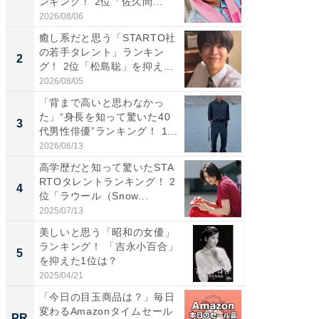
ンキング！ 2位「佐久間...
「井ノ原
2026/08/06
2026/08/0
癒し系だと思う「STARTO社
癒し系だ
の若手タレント」ランキン
の若手
2
2
グ！ 2位「松島聡」を抑え...
グ！ 2
2026/08/05
2026/08/0
「背まで高いと思わなかっ
ギャップ
た」“身長を知って驚いた40
RTO社
3
3
代男性俳優”ランキング！ 1...
キング！
2026/06/13
2026/08/0
高学歴だと知って驚いたSTA
「世界で
RTOタレントランキング！ 2
ARTO
4
4
位「ラウール（Snow...
グ！ 2
2025/07/13
2026/08/0
美しいと思う「昭和の女優」
身長を知
ランキング！ 「吉永小百合」
性俳優」
5
5
を抑えた1位は？
「鈴木
倒...
2025/04/21
2026/08/0
「今日の目玉商品は？」毎日
特別な
変わるAmazonタイムセール
「太り
PR
PR