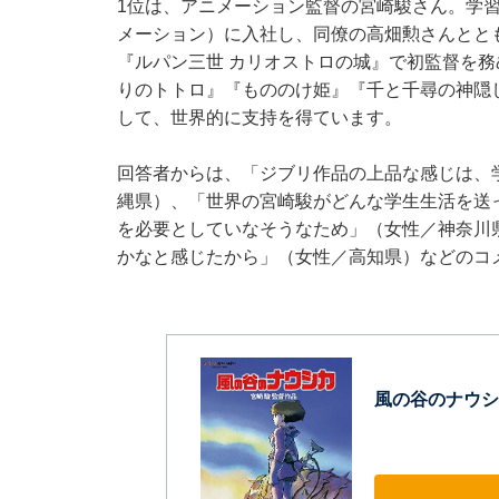
1位は、アニメーション監督の宮崎駿さん。学
メーション）に入社し、同僚の高畑勲さんととも
『ルパン三世 カリオストロの城』で初監督を
りのトトロ』『もののけ姫』『千と千尋の神隠
して、世界的に支持を得ています。
回答者からは、「ジブリ作品の上品な感じは、
縄県）、「世界の宮崎駿がどんな学生生活を送
を必要としていなそうなため」（女性／神奈川
かなと感じたから」（女性／高知県）などのコ
風の谷のナウシカ