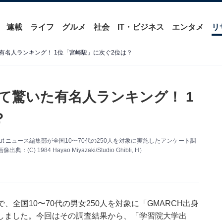
連載
ライフ
グルメ
社会
IT・ビジネス
エンタメ
リ
有名人ランキング！ 1位「宮崎駿」に次ぐ2位は？
て驚いた有名人ランキング！ 1
？
ut ニュース編集部が全国10〜70代の250人を対象に実施したアンケート調
84 Hayao Miyazaki/Studio Ghibli, H）
期間で、全国10〜70代の男女250人を対象に「GMARCH出身
しました。今回はその調査結果から、「学習院大学出