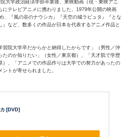
習院大学政治経済学部卒業後、東映動画（現・東映アニ
にテレビアニメに携わりました。1979年公開の映画
務め、『風の谷のナウシカ』『天空の城ラピュタ』『とな
し』など、数多くの作品が日本を代表するアニメ作品と
学習院大学卒だからかと納得したからです」（男性／沖
ったのか知りたい」（女性／東京都）、「天才肌で学歴
県）、「アニメでの作品作りは大学での努力があったの
メントが寄せられました。
 [DVD]