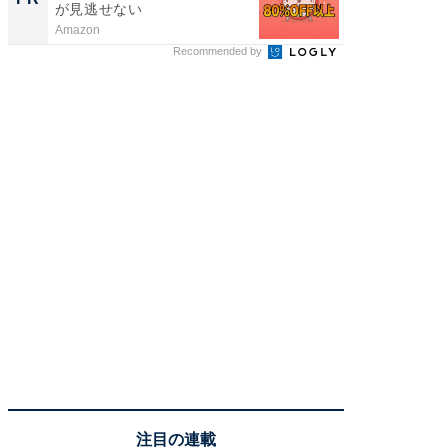
が見逃せない
とは？
Amazon
森永乳業
Recommended by
注目の連載