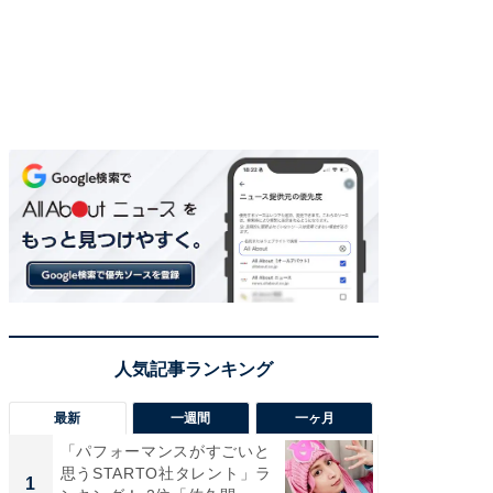
最新
一週間
一ヶ月
「パフォーマンスがすごいと
「癒し系
思うSTARTO社タレント」ラ
タレント
1
1