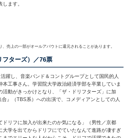
表します。
り、売上の一部がオールアバウトに還元されることがあります。
フターズ）／76票
く活躍し、音楽バンド＆コントグループとして国民的人
仲本工事さん。学習院大学政治経済学部を卒業していま
の活動がきっかけとなり、「ザ・ドリフターズ」に加
集合』（TBS系）への出演で、コメディアンとしての人
てドリフに加入が出来たのか気になる」（男性／京都
に大学を出てからドリフにでていたなんて進路が凄すぎ
こまでエリートな人だからこそ、ドリフで活躍できたの