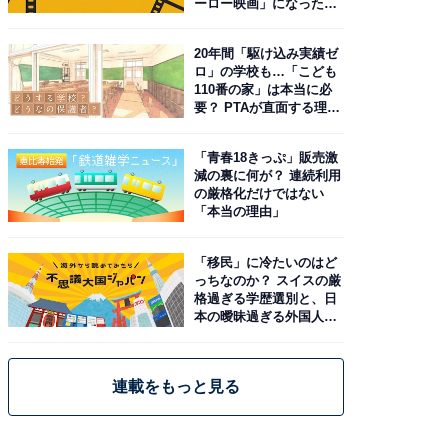
ーロー映画」になった理
由。予習したい作品は？
20年間「駆け込み実績ゼ
ロ」の学校も…「こども
110番の家」は本当に必
要？ PTAが直面する理想
と現実
「青春18きっぷ」販売激
減の裏に何が？ 連続利用
の厳格化だけではない
「本当の理由」
「移民」に冷たいのはど
っちなのか？ スイスの厳
格過ぎる学歴選別と、日
本の曖昧過ぎる外国人政
策
連載をもっと見る