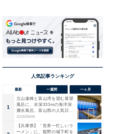
最新
一週間
一ヶ月
立山連峰と富山湾を望む展望
【兵庫
風呂に、水深333mの海洋深
ーメン
1
1
層水風呂。富山県の人気日
再現した
帰...
道...
2026/08/06
2026/08/0
【兵庫県】「世界一忙しいラ
【三重
ーメン」に、龍野の城下町を
「鈴鹿天