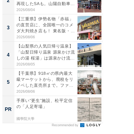
2
2
再現したSAも。山陽自動車
は100
道...
2026/08/04
2026/08/0
【三重県】伊勢名物「赤福」
ステラ
の直営店に、全国唯一のコメ
詰め放題
3
3
ダ大判焼き店も！ 東名阪・
00円で「
伊...
2026/08/06
2026/08/0
【山梨県の人気日帰り温泉】
「ミニオ
「山梨日帰り温泉 源泉かけ流
ッグ！ 
4
4
しの湯 桜湯」は源泉かけ流...
ど、夏限
2026/08/05
2026/08/0
【千葉県】918㎡の県内最大
【埼玉
級マーケットから、廃校をリ
「行田天
5
5
ノベした直売所まで。ファ
は和の
ー...
が...
2026/08/06
2026/08/0
手厚い“更生”施設、松平定信
競馬予
の「人足寄場」
書きま
PR
PR
國學院大學
他力本願
Recommended by