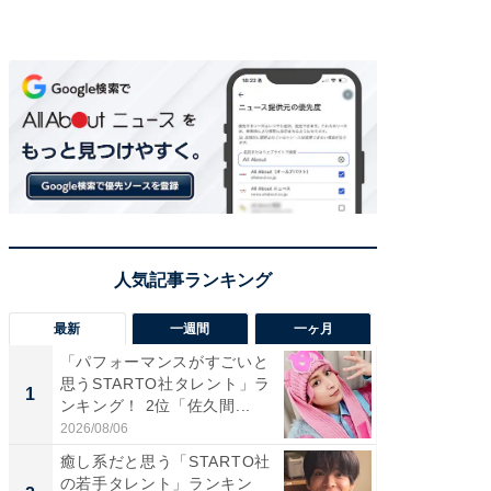
最新
一週間
一ヶ月
「パフォーマンスがすごいと
「癒し系
思うSTARTO社タレント」ラ
タレント
1
1
ンキング！ 2位「佐久間...
「井ノ原
2026/08/06
2026/08/0
癒し系だと思う「STARTO社
癒し系だ
の若手タレント」ランキン
の若手