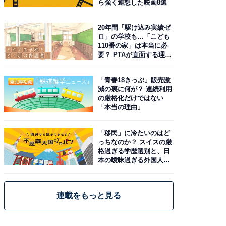
ら強く連想した映画8選
20年間「駆け込み実績ゼ
ロ」の学校も…「こども
110番の家」は本当に必
要？ PTAが直面する理想
と現実
「青春18きっぷ」販売激
減の裏に何が？ 連続利用
の厳格化だけではない
「本当の理由」
「移民」に冷たいのはど
っちなのか？ スイスの厳
格過ぎる学歴選別と、日
本の曖昧過ぎる外国人政
策
連載をもっと見る