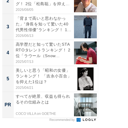
2
2
グ！ 2位「松島聡」を抑え...
グ！ 2
2026/08/05
2026/08/0
「背まで高いと思わなかっ
ギャップ
た」“身長を知って驚いた40
RTO社
3
3
代男性俳優”ランキング！ 1...
キング！
2026/06/13
2026/08/0
高学歴だと知って驚いたSTA
「世界で
RTOタレントランキング！ 2
ARTO
4
4
位「ラウール（Snow...
グ！ 2
2025/07/13
2026/08/0
美しいと思う「昭和の女優」
身長を知
ランキング！ 「吉永小百合」
性俳優」
5
5
を抑えた1位は？
「鈴木
倒...
2025/04/21
2026/08/0
すべてが絶景、収益も得られ
全国の
るその仕組みとは
付きの
PR
PR
COCO VILLA on GOETHE
COCO VIL
Recommended by