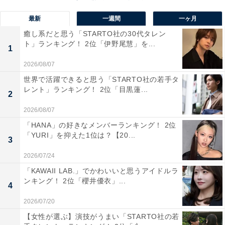
最新
一週間
一ヶ月
1位：道後温泉（愛媛）／105票
癒し系だと思う「STARTO社の30代タレン
ト」ランキング！ 2位「伊野尾慧」を...
1位は「道後温泉（愛媛）」でした。日本最古の温泉と
1
も称される「道後温泉」は、愛媛県松山市に位置する歴
2026/08/07
史と文化に彩られた名湯です。温泉街にはアートスポッ
世界で活躍できると思う「STARTO社の若手タ
レント」ランキング！ 2位「目黒蓮...
トやグルメ、商店街もあり、滞在そのものが日本屈指の
2
レジャーとして多くの人に愛されています。特に有名な
2026/08/07
のが、明治時代の趣を今に伝える「道後温泉本館」。レ
「HANA」の好きなメンバーランキング！ 2位
トロな木造建築と荘厳な佇まいで、初めて日本を訪れる
「YURI」を抑えた1位は？【20...
3
外国人にも日本文化のよさを伝えることができるでしょ
2026/07/24
う。
「KAWAII LAB.」でかわいいと思うアイドルラ
ンキング！ 2位「櫻井優衣」...
4
回答者のコメントを見ると「風情があるし、日本らしい
2026/07/20
建物で外国の人に喜んでもらえそうだから」（30代女性
／兵庫県）、「『公衆浴場』という日本の文化を感じら
【女性が選ぶ】演技がうまい「STARTO社の若