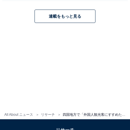
連載をもっと見る
All About ニュース
リサーチ
四国地方で「外国人観光客にすすめたい温泉地」ランキング！ 2位「こんぴら温泉郷」、1位は？