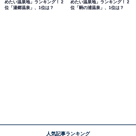
めたい温泉地」ランキング！ 2
めたい温泉地」ランキング！ 2
代女性／福島県）、「アクセスもよく、讃岐うどんをは
位「湯郷温泉」、1位は？
位「鞆の浦温泉」、1位は？
じめとした香川の名物料理を食べられる」（30代女性／
福岡県）、「こんぴらさんのお膝元にある温泉地。由緒
ある温泉旅館が立ち並ぶから外国人におすすめ」（40代
女性／長崎県）などのコメントがありました。