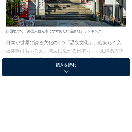
四国地方で「外国人観光客にすすめたい温泉地」ランキング
日本が世界に誇る文化の1つ「温泉文化」。心安らぐ入
浴体験はもちろん、周辺に広がる日本らしい風情ある街
並みや、地元の食材を生かしたグルメも楽しめる温泉地
続きを読む
は、年々増加する外国人観光客にぜひおすすめしたいス
ポットです。
All About ニュース編集部は2025年6月4～9日、全国10～
60代の男女229人を対象に「外国人にすすめたい温泉地
（中国・四国地方）」に関する独自のアンケート調査を
実施しました。今回はその中から、四国地方で「外国人
観光客にすすめたい温泉地」ランキングを紹介します！