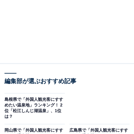
＞5位までの全ランキング結果を見る
2位：こんぴら温泉郷（香川）／53票
2位は「こんぴら温泉郷（香川）」でした。「こんぴら
温泉郷」は、香川県琴平町に位置する温泉地で、金刀比
羅宮の門前町として知られています。785段の石段を上
る参道の途中や周辺には、歴史ある旅館が軒を連ね、訪
れるだけで日本文化の奥深さを体感できます。うどんな
編集部が選ぶおすすめ記事
ど香川県の名物料理を味わうこともでき、ここでしか味
わえない体験を外国人観光客に推す声が多く寄せられま
島根県で「外国人観光客にすす
した。
めたい温泉地」ランキング！ 2
位「松江しんじ湖温泉」、1位
は？
回答者からは「温泉地の近くに金毘羅宮などの日本的な
場所もあるので、外国人にもおすすめできるから」（40
岡山県で「外国人観光客にすす
広島県で「外国人観光客にすす