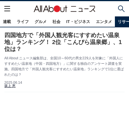
連載
ライフ
グルメ
社会
IT・ビジネス
エンタメ
リサ
四国地方で「外国人観光客にすすめたい温泉
地」ランキング！ 2位「こんぴら温泉郷」、1
位は？
All About ニュース編集部は、全国10～60代の男女229人を対象に「外国人に
すすめたい温泉地（中国・四国地方）」に関する独自のアンケート調査を実
施。四国地方で「外国人観光客にすすめたい温泉地」ランキングで1位に選ば
れたのは？
2025.06.14
坂上 恵