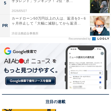
手タレント」ランキング！ 2位「永...
れる温泉地だと思います」（30代男性／広島県）、「日
5
本を代表する歴史のある温泉で温泉街を産散策するのも
2026/05/27
風情があって楽しいから」（40代女性／埼玉県）といっ
カードローン50万円以上の人は、返済を3～6
ヶ月停止して『大幅に減額してから返済...
た声がありました。
PR
渋谷法務総合事務所
※回答者のコメントは原文ママです
Recommended by
5位までの全ランキング結果を見
次ページ
る
注目の連載