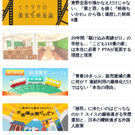
東野圭吾や湊かなえだけじゃな
い、「業と罪」を描く『映画ち
いかわ』から強く連想した映画
8選
20年間「駆け込み実績ゼロ」の
学校も…「こども110番の家」
は本当に必要？ PTAが直面する
理想と現実
こちらもおすすめ
鳥取県で「外国人観光客にすすめたい温泉地」
ランキング！ 2位「いなば温泉郷（浜村温
「青春18きっぷ」販売激減の裏
泉）」、1位は？
に何が？ 連続利用の厳格化だけ
ではない「本当の理由」
「移民」に冷たいのはどっちな
のか？ スイスの厳格過ぎる学歴
選別と、日本の曖昧過ぎる外国
人政策
1
2