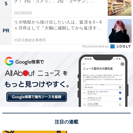
グ！ 3位「コメリ」、2位「コーナン」...
5
ニメの『千と千尋の神隠し』のモデルになった歴史ある
旅館があり、緑に囲まれた自然豊かでフランス料理を提
2023/03/02
供するレストランもあります」（60代男性／兵庫県）と
リボ地獄から抜け出したい人は、返済を3～6
ヶ月停止して『大幅に減額してから返済す...
いった声がありました。
PR
渋谷法務総合事務所
※回答者のコメントは原文ママです
Recommended by
3位までの全ランキング結果を見
次ページ
る
注目の連載