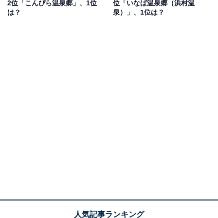
2位「こんぴら温泉郷」、1位
位「いなば温泉郷（浜村温
味にも応えられます」（20代男性／静岡県）、「歴史を
は？
泉）」、1位は？
感じる温泉です」（40代女性／広島県）、「周辺の自然
豊かな風景を堪能しながら温泉を楽しんで欲しいから」
（30代男性／広島県）などのコメントがありました。