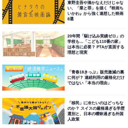
東野圭吾や湊かなえだけじゃな
い、「業と罪」を描く『映画ち
いかわ』から強く連想した映画
8選
20年間「駆け込み実績ゼロ」の
学校も…「こども110番の家」
は本当に必要？ PTAが直面する
理想と現実
こちらもおすすめ
広島県で「外国人観光客にすすめたい温泉地」
ランキング！ 2位「鞆の浦温泉」、1位は？
「青春18きっぷ」販売激減の裏
に何が？ 連続利用の厳格化だけ
ではない「本当の理由」
「移民」に冷たいのはどっちな
のか？ スイスの厳格過ぎる学歴
選別と、日本の曖昧過ぎる外国
人政策
1
2