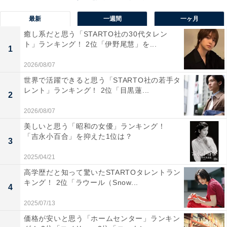
1位：湯原温泉郷／116票
最新
一週間
一ヶ月
癒し系だと思う「STARTO社の30代タレン
1位は「湯原温泉郷」でした。「湯原温泉郷」は湯原地
ト」ランキング！ 2位「伊野尾慧」を...
1
域にある5つの温泉地（湯原温泉・下湯原温泉・真賀温
泉・足温泉・郷緑温泉）の総称で、特に有名なのが湯原
2026/08/07
ダムの下流に位置する「砂湯」です。川底から湧き出る
世界で活躍できると思う「STARTO社の若手タ
レント」ランキング！ 2位「目黒蓮...
温泉でできた天然の大露天風呂で、日本の温泉文化を象
2
徴する場所として多くの旅行者を惹きつけます。
2026/08/07
美しいと思う「昭和の女優」ランキング！
回答者のコメントを見ると「海外メディアでも紹介され
「吉永小百合」を抑えた1位は？
3
る開放感のある天然露天風呂で、英語案内もあり、写真
2025/04/21
スポットも多くて、とても楽しめるから」（40代男性／
高学歴だと知って驚いたSTARTOタレントラン
静岡県）、「『西の横綱』と呼ばれる『砂湯』（川底か
キング！ 2位「ラウール（Snow...
4
らこんこんと湧き続けるお湯）に外国の方々にも是非立
2025/07/13
ち寄ってもらいたいのでオススメとして選びました」
価格が安いと思う「ホームセンター」ランキン
（50代男性／徳島県）、「外国人に人気のあるジブリア