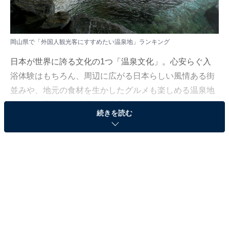
岡山県で「外国人観光客にすすめたい温泉地」ランキング
日本が世界に誇る文化の1つ「温泉文化」。心安らぐ入
浴体験はもちろん、周辺に広がる日本らしい風情ある街
並みや、地元の食材を生かしたグルメも楽しめる温泉地
は、年々増加する外国人観光客にぜひおすすめしたいス
続きを読む
ポットです。
All About ニュース編集部は2025年6月4～9日、全国10～
60代の男女229人を対象に「外国人にすすめたい温泉地
（中国・四国地方）」に関する独自のアンケート調査を
実施しました。今回はその中から、岡山県で「外国人観
光客にすすめたい温泉地」ランキングを紹介します！