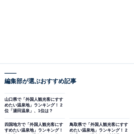
＞3位までの全ランキング結果を見る
2位：湯郷温泉／61票
2位は「湯郷温泉」でした。美作市にある「湯郷温泉」
は、レトロな温泉街と現代的な観光施設が調和した親し
みやすい温泉地です。美作三湯の1つとして長い歴史を
持ち、源泉は肌を包むような柔らかい泉質で女性にも人
気。周囲には美術館や足湯、地元の食文化を味わえる店
も豊富にあり、外国人旅行者が気軽に日本の温泉文化を
編集部が選ぶおすすめ記事
体験するのに最適な環境です。
山口県で「外国人観光客にすす
回答者からは「美作三湯の一つで、女性客に人気の美肌
めたい温泉地」ランキング！ 2
位「湯田温泉」、1位は？
の湯としても知られています。小規模ながら風情ある温
泉街が残っており、のんびりとした日本らしい滞在が可
四国地方で「外国人観光客にす
鳥取県で「外国人観光客にすす
能です。周辺にはアート施設や自然もあり、文化的な興
すめたい温泉地」ランキング！
めたい温泉地」ランキング！ 2